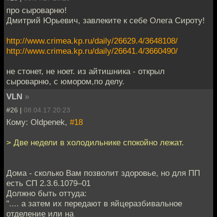
про сыроварню!
Дмитрий Юрьевич, завлеките к себе Олега Сироту!
http://www.crimea.kp.ru/daily/26629.4/3648108/
http://www.crimea.kp.ru/daily/26641.4/3660490/
не стонет, не ноет. из айтишника - открыл
сыроварню, с юмором,по делу.
VLN
»
#26 |
08.04.17 20:23
Кому: Oldpenek,
#18
> Две недели в холодильнике спокойно лежат.
Дома - сколько Вам позволит здоровье, но для ПП
есть СП 2.3.6.1079–01
Должно быть оттуда:
".... а затем их передают в яйцеразбивальное
отделение или на