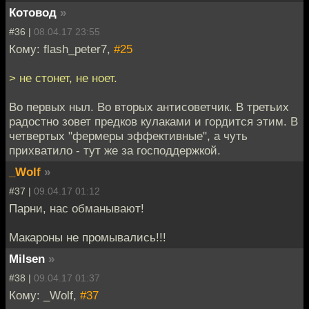
Котовод
»
#36 |
08.04.17 23:55
Кому: flash_peter7,
#25
> не стонет, не ноет.
Во первых ныл. Во вторых антисоветчик. В третьих
радостно зовет предков кулаками и гордится этим. В
четвертых "фермеры эффективные", а чуть
прихватило - тут же за господдержкой.
_Wolf
»
#37 |
09.04.17 01:12
Парни, нас обманывают!
Макароны не промывались!!!
Milsen
»
#38 |
09.04.17 01:37
Кому: _Wolf,
#37