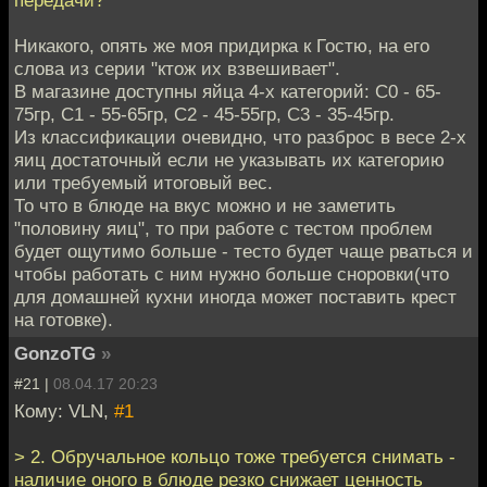
Никакого, опять же моя придирка к Гостю, на его
слова из серии "ктож их взвешивает".
В магазине доступны яйца 4-х категорий: С0 - 65-
75гр, С1 - 55-65гр, С2 - 45-55гр, С3 - 35-45гр.
Из классификации очевидно, что разброс в весе 2-х
яиц достаточный если не указывать их категорию
или требуемый итоговый вес.
То что в блюде на вкус можно и не заметить
"половину яиц", то при работе с тестом проблем
будет ощутимо больше - тесто будет чаще рваться и
чтобы работать с ним нужно больше сноровки(что
для домашней кухни иногда может поставить крест
на готовке).
GonzoTG
»
#21 |
08.04.17 20:23
Кому: VLN,
#1
> 2. Обручальное кольцо тоже требуется снимать -
наличие оного в блюде резко снижает ценность