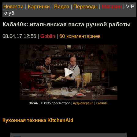
Новости
|
Картинки
|
Видео
|
Переводы
|
Магазин
|
VIP
клуб
Каба40к: итальянская паста ручной работы
08.04.17 12:56
|
Goblin
|
60 комментариев
36:44
|
111935 просмотров
|
аудиоверсия
|
скачать
Кухонная техника KitchenAid