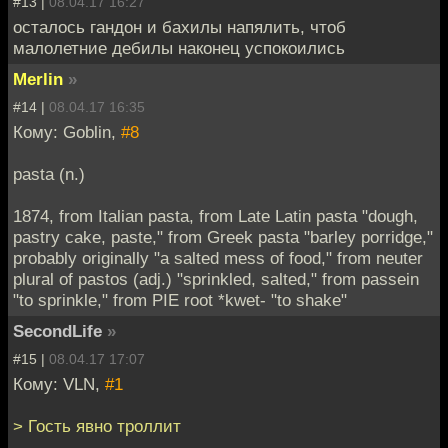
#13 |
08.04.17 16:27
осталось гандон и бахилы напялить, чтоб
малолетние дебилы наконец успокоились
Merlin
»
#14 |
08.04.17 16:35
Кому: Goblin,
#8
pasta (n.)
1874, from Italian pasta, from Late Latin pasta "dough,
pastry cake, paste," from Greek pasta "barley porridge,"
probably originally "a salted mess of food," from neuter
plural of pastos (adj.) "sprinkled, salted," from passein
"to sprinkle," from PIE root *kwet- "to shake"
SecondLife
»
#15 |
08.04.17 17:07
Кому: VLN,
#1
> Гость явно троллит