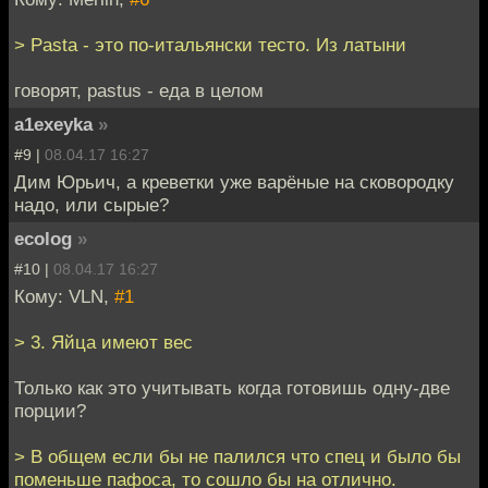
> Pasta - это по-итальянски тесто. Из латыни
говорят, pastus - еда в целом
a1exeyka
»
#9 |
08.04.17 16:27
Дим Юрьич, а креветки уже варёные на сковородку
надо, или сырые?
ecolog
»
#10 |
08.04.17 16:27
Кому: VLN,
#1
> 3. Яйца имеют вес
Только как это учитывать когда готовишь одну-две
порции?
> В общем если бы не палился что спец и было бы
поменьше пафоса, то сошло бы на отлично.