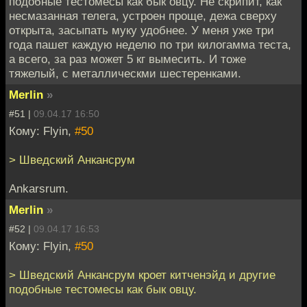
подобные тестомесы как бык овцу. Не скрипит, как
несмазанная телега, устроен проще, дежа сверху
открыта, засыпать муку удобнее. У меня уже три
года пашет каждую неделю по три килогамма теста,
а всего, за раз может 5 кг вымесить. И тоже
тяжелый, с металлическми шестеренками.
Merlin
»
#51 |
09.04.17 16:50
Кому: Flyin,
#50
> Шведский Анкансрум
Ankarsrum.
Merlin
»
#52 |
09.04.17 16:53
Кому: Flyin,
#50
> Шведский Анкансрум кроет китченэйд и другие
подобные тестомесы как бык овцу.