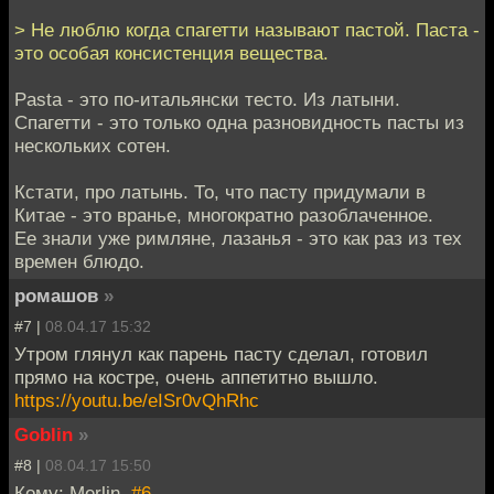
> Не люблю когда спагетти называют пастой. Паста -
это особая консистенция вещества.
Pasta - это по-итальянски тесто. Из латыни.
Спагетти - это только одна разновидность пасты из
нескольких сотен.
Кстати, про латынь. То, что пасту придумали в
Китае - это вранье, многократно разоблаченное.
Ее знали уже римляне, лазанья - это как раз из тех
времен блюдо.
ромашов
»
#7 |
08.04.17 15:32
Утром глянул как парень пасту сделал, готовил
прямо на костре, очень аппетитно вышло.
https://youtu.be/eISr0vQhRhc
Goblin
»
#8 |
08.04.17 15:50
Кому: Merlin,
#6