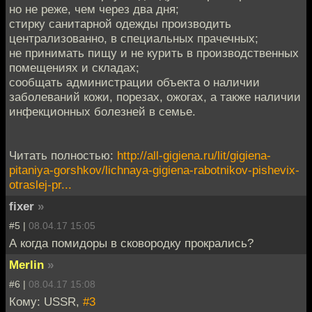
но не реже, чем через два дня;
стирку санитарной одежды производить
централизованно, в специальных прачечных;
не принимать пищу и не курить в производственных
помещениях и складах;
сообщать администрации объекта о наличии
заболеваний кожи, порезах, ожогах, а также наличии
инфекционных болезней в семье.
Читать полностью:
http://all-gigiena.ru/lit/gigiena-
pitaniya-gorshkov/lichnaya-gigiena-rabotnikov-pishevix-
otraslej-pr...
fixer
»
#5 |
08.04.17 15:05
А когда помидоры в сковородку прокрались?
Merlin
»
#6 |
08.04.17 15:08
Кому: USSR,
#3