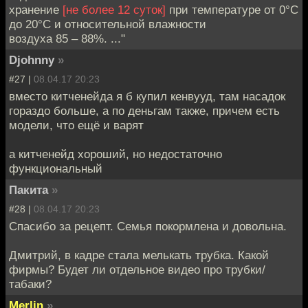
хранение
[не более 12 суток]
при температуре от 0°С
до 20°С и относительной влажности
воздуха 85 – 88%. ..."
Djohnny
»
#27 |
08.04.17 20:23
вместо китченейда я б купил кенвууд, там насадок
гораздо больше, а по деньгам также, причем есть
модели, что ещё и варят
а китченейд хороший, но недостаточно
функциональный
Пакита
»
#28 |
08.04.17 20:23
Спасибо за рецепт. Семья покормлена и довольна.
Дмитрий, в кадре стала мелькать трубка. Какой
фирмы? Будет ли отдельное видео про трубки/
табаки?
Merlin
»