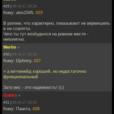
#29 |
08.04.17 20:24
Кому: alex2345,
#23
В ролике, что характерно, показывают не вермишель
и не спагетти.
Чего ты тут возбудился на ровном месте -
непонятно.
Merlin
»
#30 |
08.04.17 20:33
Кому: Djohnny,
#27
> а китченейд хороший, но недостаточно
функциональный
Зато вес - это надежность! (с)
Goblin
»
#31 |
08.04.17 20:35
Кому: Пакита,
#28