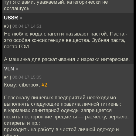
тут я с вами, уважаемый, категорически не
соглашусь
USSR
»
#3 |
08.04.17 14:51
Не люблю когда спагетти называют пастой. Паста -
это особая консистенция вещества. Зубная паста,
паста ГОИ.
А машинка для раскатывания и нарезки интересная.
VLN
»
#4 |
08.04.17 15:05
Кому: ciberbox,
#2
Персоналу пищевых предприятий необходимо
выполнять следующие правила личной гигиены:
в карманах санитарной одежды запрещается
носить посторонние предметы — расческу, зеркало,
сигареты и пр.;
приходить на работу в чистой личной одежде и
обуви;