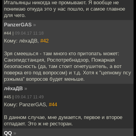
Итальянцы никогда не промывают. Я вообще не
понимаю откуда это у нас пошло, и самое главное
для чего.
PanzerGAS
»
#44 |
09.04.17 11:18
Кому: лёхаДВ,
#42
Зря смеешься - там много кто притопать может:
Санэпидстанция, Роспотребнадзор, Пожарная
безопасность (да, там стоит огнетушитель, а вот
поверка его под вопросом) и т.д. Хотя к "цепному псу
рэжыма" вопросов будет меньше.
лёхаДВ
»
#45 |
09.04.17 11:49
Кому: PanzerGAS,
#44
В данном случае, мне думается, первое и второе
отпадает. Это ж не ресторан.
QQ
»