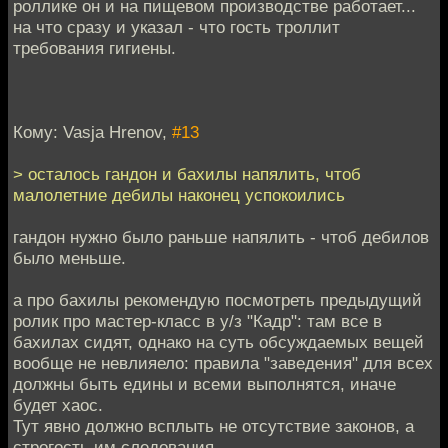
роллике он и на пищевом производстве работает...
на что сразу и указал - что гость троллит
требования гигиены.
Кому: Vasja Hrenov,
#13
> осталось гандон и бахилы напялить, чтоб
малолетние дебилы наконец успокоились
гандон нужно было раньше напялить - чтоб дебилов
было меньше.
а про бахилы рекомендую посмотреть предыдущий
ролик про мастер-класс в у/з "Кадр": там все в
бахилах сидят, однако на суть обсуждаемых вещей
вообще не невлияело: правила "заведения" для всех
должны быть едины и всеми выполнятся, иначе
будет хаос.
Тут явно должно всплыть не отсутствие законов, а
строгость им следования.