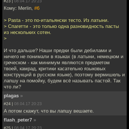
#23 |
08.04.17 20:23
Кому: Merlin,
#6
> Pasta - это по-итальянски тесто. Из латыни.
> Спагетти - это только одна разновидность пасты
из нескольких сотен.
>
И что дальше? Наши предки были дебилами и
ничего не понимали в языках (в латыни, немецком и
греческом - как минимум являются предметом
твоей, камрад, критики касательно языковых
конструкций в русском языке), поэтому вермишель и
лапшу на помойку, будем всё называть пастой. Так
что ли?
plagas
»
#24 |
08.04.17 20:23
А потом скажут, что вы лапшу вешаете.
flash_peter7
»
#25 |
08.04.17 20:23