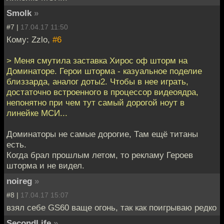
Smolk
»
#7 |
17.04.17 11:50
Кому: Zzlo,
#6
> Меня смутила заставка Хирос оф шторм на
Доминаторе. Герои шторма - казуальное поделие
близзарда, аналог доты2. Чтобы в нее играть,
достаточно встроенного в процессор видеоядра,
непонятно при чем тут самый дорогой ноут в
линейке МСИ...
Доминаторы не самые дорогие, Там ещё титаны
есть.
Когда брал прошлым летом, то рекламу Героев
шторма и не видел.
noireg
»
#8 |
17.04.17 15:07
взял себе GS60 ваще огонь, так как поигрываю редко
SecondLife
»