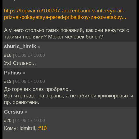
https://topwar.ru/100707-arozenbaum-v-intervyu-aif-
prizval-pokayatsya-pered-pribaltikoy-za-sovetskuy...
А у него столько таких покаяний, как они вяжутся с
такими песнями? Может человек болен?
shuric_himik
»
#18 |
01.05.17 10:00
Ух! Сильно...
Puhiss
»
#19 |
01.05.17 10:00
До горячих слез пробрало...
Вот что надо, на экраны, а не юбилеи кривкоровых и
пр. хренотени.
Cersius
»
#20 |
01.05.17 10:00
Кому: ldmitrii,
#10