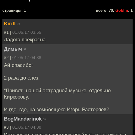
cтраницы: 1
всего: 79,
Goblin
: 1
Kirill
»
#1 |
01.05.17 03:55
Ладога прекрасна
Димыч
»
#2 |
01.05.17 04:38
Ай спасибо!
2 раза до слез.
"Привет" нашей эстрадной музыке, отдельно
Киркорову.
И где, где, на зомбоящеке Игорь Растеряев?
BogMandarinok
»
#3 |
01.05.17 04:38
Интересно, сколько времени пройдет, когда пидары