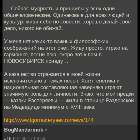
— Сейчас мудрость и принципы у всех одни —
общечеловеческие. Одинаковые для всех людей и
культур: живи себе по совести, хорошо делай свое
дело, никого не обижай.
У меня нет каких-то важных философских
соображений на этот счет. Живу просто, играю на
гармошке, песни пою, скоро вот к вам в
НОВОСИБИРСК приеду…
А казачество отражается в моей жизни
исключительно в темах песен. Хотя генетика и
национальная составляющая наверняка играют
значимую роль для личности. Знаю, что мои предки
— казаки Растеряевы — жили в станице Раздорской-
на-Медведице минимум с XVIII века.
http://www.igorrasteryaev.ru/news/144
BogMandarinok
»
#15 |
01.05.17 09:59