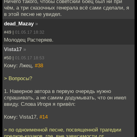
Ничего такого, чтобы советский боец был ни при
чём, а три сказочных генерала всё сами сделали, я
в этой песне не увидел.
dead_Mazay
»
#49 |
01.05.17 18:32
Молодец Растеряев.
Vista17
»
#50 |
01.05.17 18:53
Кому: Лжец,
#38
> Вопросы?
1. Наверное автора в первую очередь нужно
спрашивать, а не самим додумывать, что он имел
ввиду. Слова Игоря я привёл:
Кому: Vista17,
#14
> по одноименной песне, посвященной трагедии
предков-казаков, где, вне зависимости от