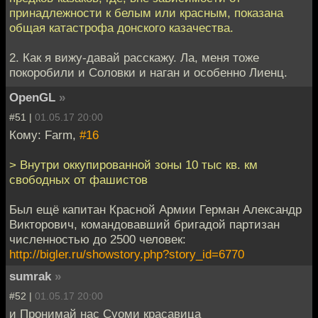
принадлежности к белым или красным, показана
общая катастрофа донского казачества.
2. Как я вижу-давай расскажу. Ла, меня тоже
покоробили и Соловки и наган и особенно Лиенц.
OpenGL
»
#51 |
01.05.17 20:00
Кому: Farm,
#16
> Внутри оккупированной зоны 10 тыс кв. км
свободных от фашистов
Был ещё капитан Красной Армии Герман Александр
Викторович, командовавший бригадой партизан
численностью до 2500 человек:
http://bigler.ru/showstory.php?story_id=6770
sumrаk
»
#52 |
01.05.17 20:00
и Пронимай нас Суоми красавица