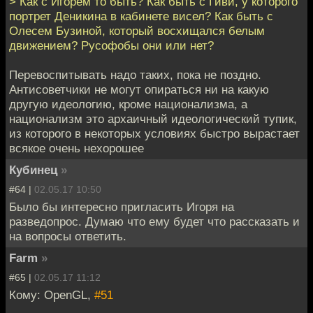
> Как с Игорем то быть? Как быть с Гиви, у которого
портрет Деникина в кабинете висел? Как быть с
Олесем Бузиной, который восхищался белым
движением? Русофобы они или нет?
Перевоспитывать надо таких, пока не поздно.
Антисоветчики не могут опираться ни на какую
другую идеологию, кроме национализма, а
национализм это архаичный идеологический тупик,
из которого в некоторых условиях быстро вырастает
всякое очень нехорошее
Кубинец
»
#64 |
02.05.17 10:50
Было бы интересно пригласить Игоря на
разведопрос. Думаю что ему будет что рассказать и
на вопросы ответить.
Farm
»
#65 |
02.05.17 11:12
Кому: OpenGL,
#51