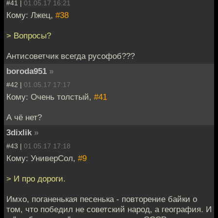
#41 |
01.05.17 16:21
Кому: Лжец,
#38
> Вопросы?
Антисоветчик всегда русофоб???
boroda951
»
#42 |
01.05.17 17:17
Кому: Очень толстый,
#41
А чё нет?
3dixlik
»
#43 |
01.05.17 17:18
Кому: УниверСол,
#9
> И про дороги.
Имхо, поганенькая песенька - повторение байки о
том, что победил не советский народ, а география. И