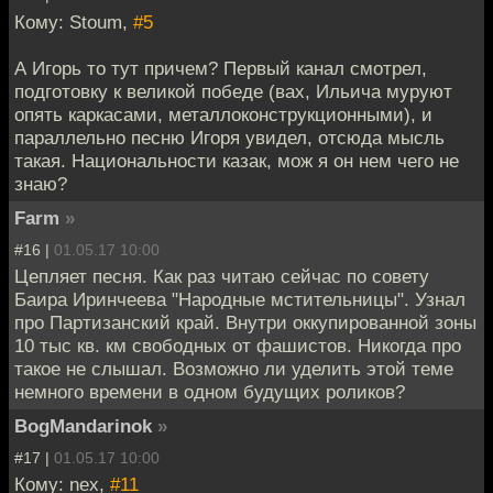
Кому: Stoum,
#5
А Игорь то тут причем? Первый канал смотрел,
подготовку к великой победе (вах, Ильича муруют
опять каркасами, металлоконструкционными), и
параллельно песню Игоря увидел, отсюда мысль
такая. Национальности казак, мож я он нем чего не
знаю?
Farm
»
#16 |
01.05.17 10:00
Цепляет песня. Как раз читаю сейчас по совету
Баира Иринчеева "Народные мстительницы". Узнал
про Партизанский край. Внутри оккупированной зоны
10 тыс кв. км свободных от фашистов. Никогда про
такое не слышал. Возможно ли уделить этой теме
немного времени в одном будущих роликов?
BogMandarinok
»
#17 |
01.05.17 10:00
Кому: nex,
#11