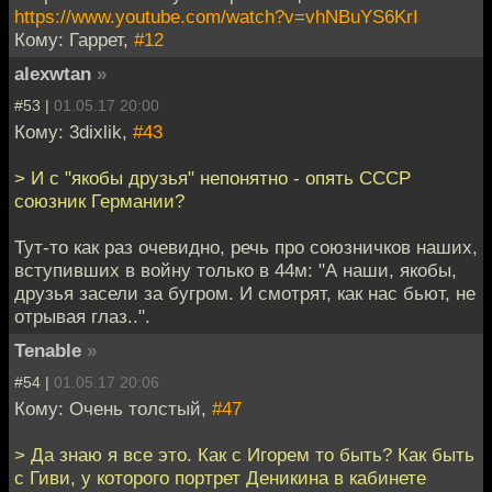
https://www.youtube.com/watch?v=vhNBuYS6KrI
Кому: Гаррет,
#12
alexwtan
»
#53 |
01.05.17 20:00
Кому: 3dixlik,
#43
> И с "якобы друзья" непонятно - опять СССР
союзник Германии?
Тут-то как раз очевидно, речь про союзничков наших,
вступивших в войну только в 44м: "А наши, якобы,
друзья засели за бугром. И смотрят, как нас бьют, не
отрывая глаз..".
Tenable
»
#54 |
01.05.17 20:06
Кому: Очень толстый,
#47
> Да знаю я все это. Как с Игорем то быть? Как быть
с Гиви, у которого портрет Деникина в кабинете