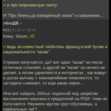
> и про георгиевскую ленту
И "Про Лиенц да взведённый наган" к сожалению...
лёхаДВ
»
#13 |
01.05.17 09:59
Кому: Stoum,
#5
> ведь он известный любитель французской булки и
национальности "казак".
Странно получается, да? вот один "казак" но песни
отличные сочиняет, а другой не "казак" но ничего не
делает, а потом удивляется в инторнетах , как вокруг
и доски калчаку с маннергеймом появляются, то
цитадели снимают, то еще какая херня....
Или вот набрать 100тыс подписей под запретом
восхваления нацизма и предателей на РОИ- тоже не
получается. Неужели кругом хрустобулковцы, а
нормальных нет?