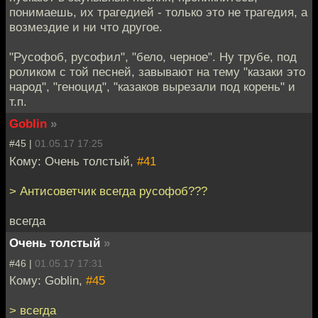
понимаешь, их трагедией - только это не трагедия, а
возмездие и ни что другое.
"Русофоб, русофил", "бело, черное". Ну трубе, под
роликом с той песней, завывают на тему "казаки это
народ", "геноцид", "казаков вырезали под корень" и
т.п.
Goblin
»
#45 |
01.05.17 17:25
Кому: Очень толстый,
#41
> Антисоветчик всегда русофоб???
всегда
Очень толстый
»
#46 |
01.05.17 17:31
Кому: Goblin,
#45
> всегда