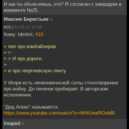
И как ты объясняешь это? Я согласен с камрадом в
комменте №25.
Максим Берестьев
»
#29 |
01.05.17 11:33
Кому: ldmitrii,
#10
> пел про комбайнеров
> >
> > И про дороги.
>
> и про георгиевскую ленту
У Игоря есть нечеловеческой силы стихотворение
про войну. До печенок пробирает. В авторском
исполнении.
"Дед Агван" называется.
https://www.youtube.com/watch?v=WHUnotROoM8
lisaped
»