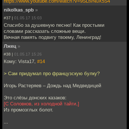
https://www.youtube.com/watch?v=9SLtvN0X5S4
nikolkas_spb
»
#37 |
01.05.17 15:03
Спасибо за душевную песню! Как простыми
словами рассказать сложные вещи.
Вечная память подвигу твоему, Ленинград!
Лжец
»
#38 |
01.05.17 15:26
Кому: Vista17,
#14
> Сам придумал про французскую булку?
Игорь Растеряев – Дождь над Медведицей
Это слёзы донских казаков:
[С Соловков, из холодной тайги,]
Из промозглых болот.
...