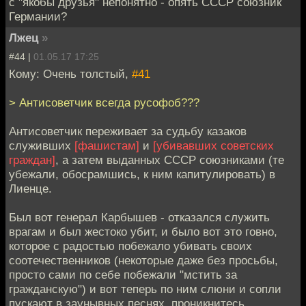
с "якобы друзья" непонятно - опять СССР союзник
Германии?
Лжец
»
#44 |
01.05.17 17:25
Кому: Очень толстый,
#41
> Антисоветчик всегда русофоб???
Антисоветчик переживает за судьбу казаков
служивших
[фашистам]
и
[убивавших советских
граждан]
, а затем выданных СССР союзниками (те
убежали, обосрамшись, к ним капитулировать) в
Лиенце.
Был вот генерал Карбышев - отказался служить
врагам и был жестоко убит, и было вот это говно,
которое с радостью побежало убивать своих
соотечественников (некоторые даже без просьбы,
просто сами по себе побежали "мстить за
гражданскую") и вот теперь по ним слюни и сопли
пускают в заунывных песнях, проникнитесь,