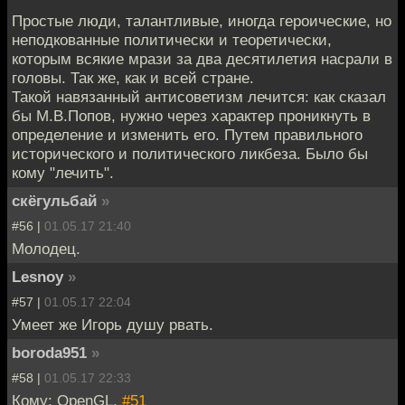
Простые люди, талантливые, иногда героические, но
неподкованные политически и теоретически,
которым всякие мрази за два десятилетия насрали в
головы. Так же, как и всей стране.
Такой навязанный антисоветизм лечится: как сказал
бы М.В.Попов, нужно через характер проникнуть в
определение и изменить его. Путем правильного
исторического и политического ликбеза. Было бы
кому "лечить".
скёгульбай
»
#56 |
01.05.17 21:40
Молодец.
Lesnoy
»
#57 |
01.05.17 22:04
Умеет же Игорь душу рвать.
boroda951
»
#58 |
01.05.17 22:33
Кому: OpenGL,
#51