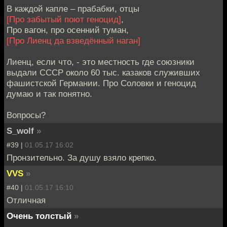
В каждой капле – прабабки, отцы
[Про забытый поют геноцид]
,
Про вагон, про осенний туман,
[Про Лиенц да взведённый наган]
Лиенц, если что, - это местность где союзники
выдали СССР около 60 тыс. казаков служивших
фашистской Германии. Про Соловки и геноцид
думаю и так понятно.
Вопросы?
S_wolf
»
#39 |
01.05.17 16:02
Пронзительно. За душу взяло крепко.
VVS
»
#40 |
01.05.17 16:10
Отличная
Очень толстый
»