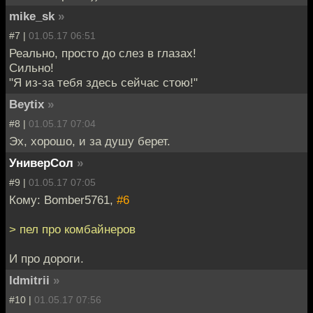
mike_sk
»
#7 |
01.05.17 06:51
Реально, просто до слез в глазах!
Сильно!
"Я из-за тебя здесь сейчас стою!"
Beytix
»
#8 |
01.05.17 07:04
Эх, хорошо, и за душу берет.
УниверСол
»
#9 |
01.05.17 07:05
Кому: Bomber5761,
#6
> пел про комбайнеров
И про дороги.
ldmitrii
»
#10 |
01.05.17 07:56