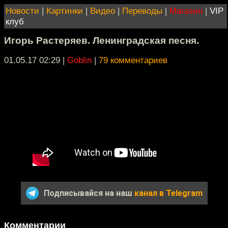
Новости
|
Картинки
|
Видео
|
Переводы
|
Магазин
|
VIP
клуб
Игорь Растеряев. Ленинградская песня.
01.05.17 02:29
|
Goblin
|
79 комментариев
Подписывайся на наш
канал в Telegram
Комментарии