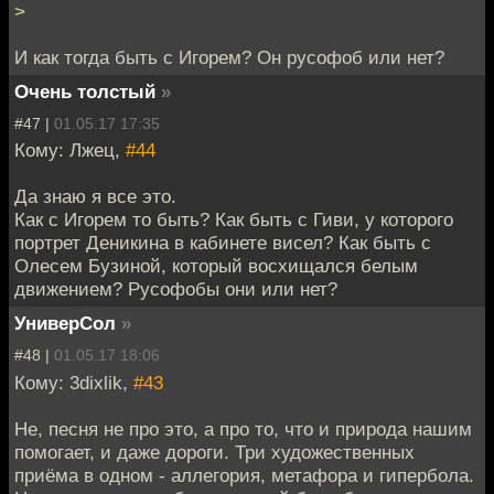
>
И как тогда быть с Игорем? Он русофоб или нет?
Очень толстый
»
#47 |
01.05.17 17:35
Кому: Лжец,
#44
Да знаю я все это.
Как с Игорем то быть? Как быть с Гиви, у которого
портрет Деникина в кабинете висел? Как быть с
Олесем Бузиной, который восхищался белым
движением? Русофобы они или нет?
УниверСол
»
#48 |
01.05.17 18:06
Кому: 3dixlik,
#43
Не, песня не про это, а про то, что и природа нашим
помогает, и даже дороги. Три художественных
приёма в одном - аллегория, метафора и гипербола.