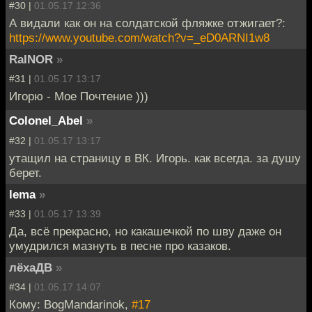
#30 |
01.05.17 12:36
А видали как он на солдатской фляжке отжигает?:
https://www.youtube.com/watch?v=_eD0ARNI1w8
RaINOR
»
#31 |
01.05.17 13:17
Игорю - Мое Почтение )))
Colonel_Abel
»
#32 |
01.05.17 13:17
утащил на страницу в ВК. Игорь. как всегда. за душу
берет.
lema
»
#33 |
01.05.17 13:39
Да, всё прекрасно, но какашечкой по шву даже он
умудрился мазнуть в песне про казаков.
лёхаДВ
»
#34 |
01.05.17 14:07
Кому: BogMandarinok,
#17