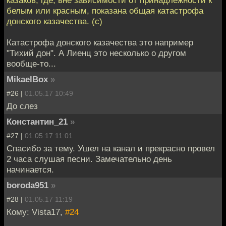
белым или красным, показана общая катастрофа
донского казачества. (с)
Катастрофа донского казачества это например
"Тихий дон". А Лиенц это несколько о другом
вообще-то...
MikaelBox
»
#26 |
01.05.17 10:49
До слез
Константин_21
»
#27 |
01.05.17 11:01
Спасибо за тему. Ушел на канал и прекрасно провел
2 часа слушая песни. Замечательно день
начинается.
boroda951
»
#28 |
01.05.17 11:19
Кому: Vista17,
#24