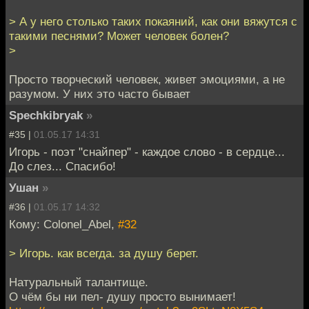
> А у него столько таких покаяний, как они вяжутся с
такими песнями? Может человек болен?
>
Просто творческий человек, живет эмоциями, а не
разумом. У них это часто бывает
Spechkibryak
»
#35 |
01.05.17 14:31
Игорь - поэт "снайпер" - каждое слово - в сердце...
До слез... Спасибо!
Ушан
»
#36 |
01.05.17 14:32
Кому: Colonel_Abel,
#32
> Игорь. как всегда. за душу берет.
Натуральный талантище.
О чём бы ни пел- душу просто вынимает!