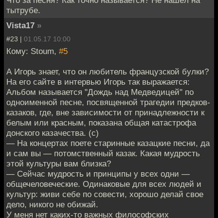
тытрубе.
Vista17
»
#23 |
01.05.17 10:00
Кому: Stoum,
#5
А Игорь знает, что он любитель французской булки?
На его сайте в интервью Игорь так выражается:
Альбом называется "Дождь над Медведицей" по
одноименной песне, посвященной трагедии предков-
казаков, где, вне зависимости от принадлежности к
белым или красным, показана общая катастрофа
донского казачества. (с)
— На концертах поете старинные казацкие песни, да
и сам вы — потомственный казак. Какая мудрость
этой культуры вам близка?
— Сейчас мудрость и принципы у всех одни —
общечеловеческие. Одинаковые для всех людей и
культур: живи себе по совести, хорошо делай свое
дело, никого не обижай.
У меня нет каких-то важных философских