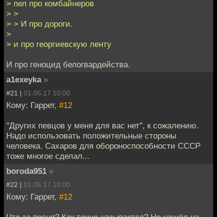
> пел про комбайнеров
> >
> > И про дороги.
>
> и про георгиевскую ленту
И про геноцид белогвардейства.
a1exeyka
»
#21 |
01.05.17 10:00
Кому: Гаррет,
#12
"Других певцов у меня для вас нет", к сожалению.
Надо использовать положительные стороны
человека. Сахаров для обороноспособности СССР
тоже многое сделал...
boroda951
»
#22 |
01.05.17 10:00
Кому: Гаррет,
#12
Что за песня? Как точно называется? Не нашёл на