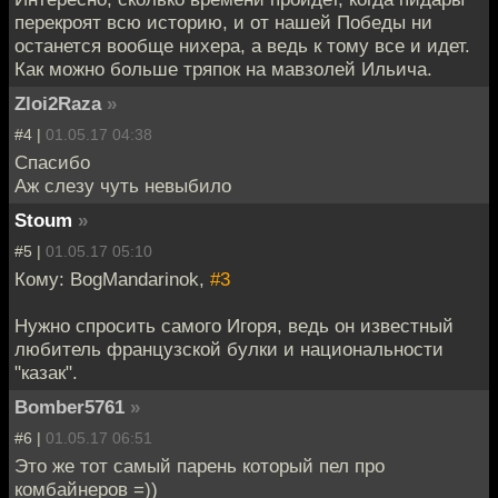
перекроят всю историю, и от нашей Победы ни
останется вообще нихера, а ведь к тому все и идет.
Как можно больше тряпок на мавзолей Ильича.
Zloi2Raza
»
#4 |
01.05.17 04:38
Спасибо
Аж слезу чуть невыбило
Stoum
»
#5 |
01.05.17 05:10
Кому: BogMandarinok,
#3
Нужно спросить самого Игоря, ведь он известный
любитель французской булки и национальности
"казак".
Bomber5761
»
#6 |
01.05.17 06:51
Это же тот самый парень который пел про
комбайнеров =))