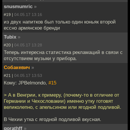
snusmumric
»
#19 |
04.05.17 13:16
из двух напитков был только один коньяк второй
ессно армянское бренди
Tubix
»
#20 |
04.05.17 13:28
Теперь интересна статистика рекламаций в связи с
отсутствием музыки у прибора.
Собакевич
»
#21 |
04.05.17 13:53
Кому: JPBelmondo,
#15
> А в Венгрии, к примеру, (почему-то в отличие от
Германии и Чехословакии) именно утку готовят
великолепно, с апельсином или ягодной подливой.
В Чехии утка с ягодной подливой вкусная.
gorathff
»