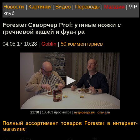
Новости
|
Картинки
|
Видео
|
Переводы
|
Магазин
|
VIP
клуб
Forester Скворчер Prof: утиные ножки с
гречневой кашей и фуа-гра
04.05.17 10:28
|
Goblin
|
50 комментариев
21:38
|
186103 просмотра
|
аудиоверсия
|
скачать
Полный ассортимент товаров Forester в интернет-
магазине