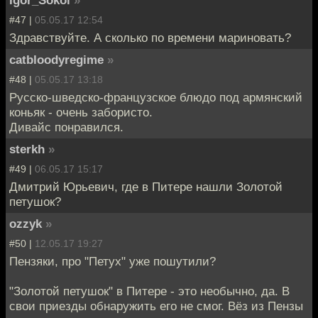
#47 |
05.05.17 12:54
Здравствуйте. А сколько по времени мариновать?
catbloodyregime
»
#48 |
05.05.17 13:18
Русско-шведско-французское блюдо под армянский
коньяк - очень забористо.
Дивайс понравился.
sterkh
»
#49 |
06.05.17 15:17
Дмитрий Юрьевич, где в Питере нашли Золотой
петушок?
ozzyk
»
#50 |
12.05.17 19:27
Пензяки, про "Петух" уже пошутили?
"Золотой петушок" в Питере - это необычно, да. В
свои приезды обнаружить его не смог. Вёз из Пензы