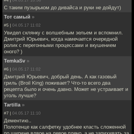
С таким пузырьком до дивайса и руки не дойдут)
Тот самый
»
#5 |
04.05.17 11:02
Увидел склянку с волшебным зельем и вспомнил.
Дмитрий Юрьевич, когда намечается очередной
ролик с перегонными процессами и вкушением
оного? )
TemkaSv
»
#6 |
04.05.17 11:02
Дмитрий Юрьевич, добрый день. А как газовый
гриль (Broil King) поживает? Что-то всего два
рецепта было и очень давно. Может не устраивает и
уголь лучше?
Tartilla
»
#7 |
04.05.17 11:10
Дементию..
Полотенце как салфетку удобнее класть сложенной
по ширине вдвое на левое плечо, а не запихивать за