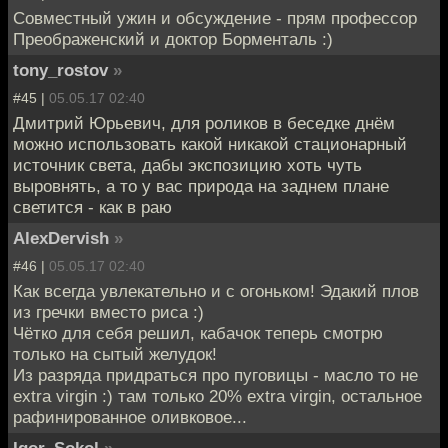
Совместный ужин и обсуждение - прям профессор
Преображенский и доктор Борменталь :)
tony_rostov
»
#45 |
05.05.17 02:40
Дмитрий Юрьевич, для роликов в беседке днём
можно использовать какой никакой стационарный
источник света, дабы экспозицию хоть чуть
выровнять, а то у вас природа на заднем плане
светится - как в раю
AlexDervish
»
#46 |
05.05.17 02:40
Как всегда увлекательно и с огоньком! Эдакий плов
из гречки вместо риса :)
Чётко для себя решил, кабачок теперь смотрю
только на сытый желудок!
Из разряда придраться про пуговицы - масло то не
extra virgin :) там только 20% extra virgin, остальное
рафинированное оливковое...
Igor_Sokol
»