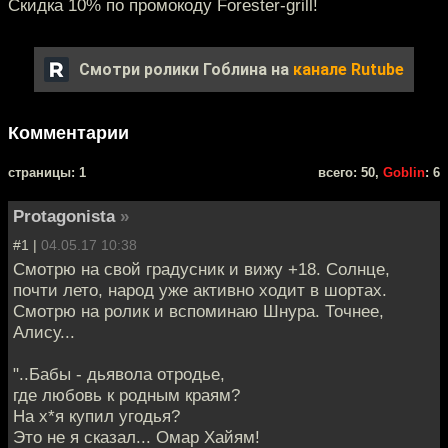
Скидка 10% по промокоду Forester-grill!
Смотри ролики Гоблина на
канале Rutube
Комментарии
cтраницы: 1
всего: 50,
Goblin
: 6
Protagonista
»
#1 |
04.05.17 10:38
Смотрю на свой градусник и вижу +18. Солнце,
почти лето, народ уже активно ходит в шортах.
Смотрю на ролик и вспоминаю Шнура. Точнее,
Алису...
"..Бабы - дьявола отродье,
где любовь к родным краям?
На х*я купил угодья?
Это не я сказал... Омар Хайям!