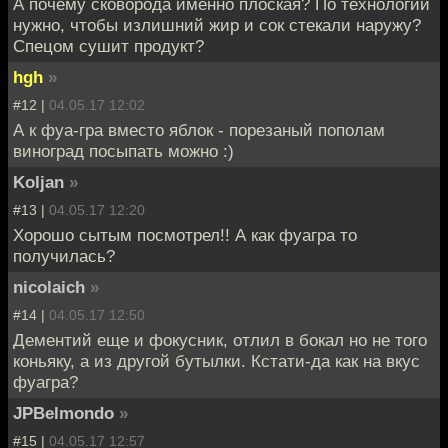
А почему сковорода именно плоская? По технологии
нужно, чтобы излишний жир и сок стекали наружу?
Спецом сушит продукт?
hgh
»
#12 |
04.05.17 12:02
А к фуа-гра вместо яблок - порезаный пополам
виноград посыпать можно :)
Koljan
»
#13 |
04.05.17 12:20
Хорошо сытым посмотрел!! А как фуагра то
получилась?
nicolaich
»
#14 |
04.05.17 12:50
Дементий еще и фокусник, отлил в бокал но не того
коньяку, а из другой бутылки. Кстати-да как на вкус
фуагра?
JPBelmondo
»
#15 |
04.05.17 12:57