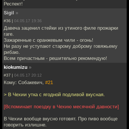
Респект!
Sigil
»
#36 |
04.05.17 19:36
Давеча заценил стейки из утиного филе прожарки
rare.
Зажаренные с оранжевым чили - огонь!
Ни разу не уступают старому доброму говяжьему
рибаю.
Всем причастным - решительно рекомендую!
kiokumizu
»
#37 |
04.05.17 20:12
Кому: Собакевич,
#21
> В Чехии утка с ягодной подливой вкусная.
[Вспоминает поездку в Чехию месячной давности]
В Чехии вообще вкусно готовят. Про пиво вообще
говорить излишне.