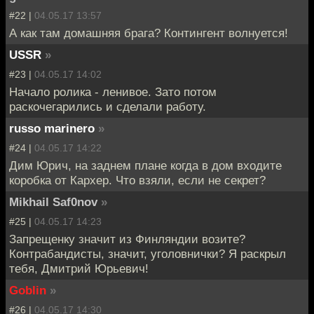
#22 |
04.05.17 13:57
А как там домашняя брага? Контингент волнуется!
USSR
»
#23 |
04.05.17 14:02
Начало ролика - ленивое. Зато потом
раскочегарились и сделали работу.
russo marinero
»
#24 |
04.05.17 14:22
Дим Юрич, на заднем плане когда в дом входите
коробка от Кархер. Что взяли, если не секрет?
Mikhail Saf0nov
»
#25 |
04.05.17 14:23
Запрещенку значит из Финляндии возите?
Контрабандисты, значит, уголовнички? Я раскрыл
тебя, Дмитрий Юрьевич!
Goblin
»
#26 |
04.05.17 14:30