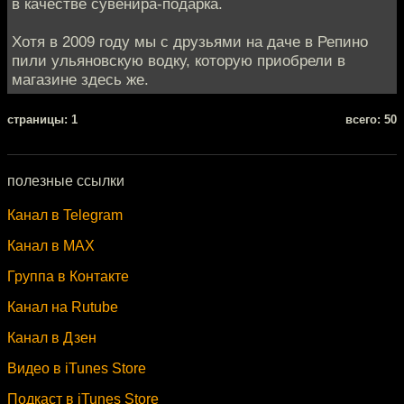
в качестве сувенира-подарка.
Хотя в 2009 году мы с друзьями на даче в Репино
пили ульяновскую водку, которую приобрели в
магазине здесь же.
cтраницы: 1
всего: 50
полезные ссылки
Канал в Telegram
Канал в MAX
Группа в Контакте
Канал на Rutube
Канал в Дзен
Видео в iTunes Store
Подкаст в iTunes Store