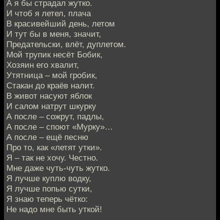
А я бы страдал жутко.
И чтоб я летел, плача
В красивейший день, летом
И тут бы в меня, значит,
Предательски, влёт, дуплетом.
Мой трупик несёт Бобик,
Хозяин его хвалит,
Утятница – мой гробик,
Стакан до краёв налит.
В живот насуют яблок
И салом натрут шкурку
А после – сожрут, падлы,
А после – споют «Мурку»…
А после – ещё песню
Про то, как «летят утки».
Я – так не хочу. Честно.
Мне даже чуть-чуть жутко.
Я лучше куплю водку,
Я лучше попью сутки,
Я знаю теперь чётко:
Не надо мне быть уткой!