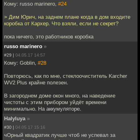
Кому: russo marinero,
#24
> Дим Юрич, на заднем плане когда в дом входите
коробка от Кархер. Что взяли, если не секрет?
пока ничего, это работников коробка
russo marinero
»
#29 |
04.05.17 14:57
Кому: Goblin,
#28
Повторюсь, как по мне, стеклоочиститель Karcher
WV2 Plus крайне полезен.
В загороднем доме окон много, на наведение
чистоты с этим прибором уйдёт времени
минимально. На аккумуляторе.
Halyluya
»
#30 |
04.05.17 15:16
чОрный квадратик лучше чтоб не успевал за