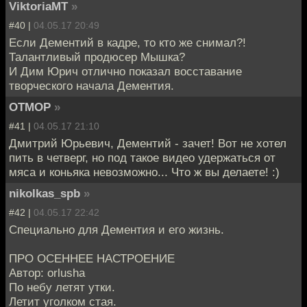
ViktoriaMT
»
#40 |
04.05.17 20:49
Если Дементий в кадре, то кто же снимал?!
Талантливый продюсер Мышка?
И Дим Юрич отлично показал восставание
творческого начала Дементия.
OTMOP
»
#41 |
04.05.17 21:10
Дмитрий Юрьевич, Дементий - зачет! Вот не хотел
пить в четверг, но под такое видео удержаться от
мяса и коньяка невозможно... Что ж вы делаете! :)
nikolkas_spb
»
#42 |
04.05.17 22:42
Специально для Дементия и его жизнь.
ПРО ОСЕННЕЕ НАСТРОЕНИЕ
Автор: orlusha
По небу летят утки.
Летит уголком стая.