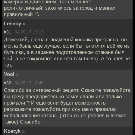
камерой и движением! так смешнее!
ролик отличный! захотелось за город и мангал
правильный =\
Lesnoy
»
#31 |
04.05.17 15:19
Дементий, сцена с подменой коньяка прекрасна, но
могла быль еще лучше, если бы ты отлил всё же из
бутылки, а в заранее подготовленном стакане был
чай, а не сок(компот или что там было). А то цвет не
тот.
Vool
»
#32 |
04.05.17 16:40
Спасибо за интересный рецепт. Скажите пожалуйста
вы гречу предварительно замачивали или только
промыли ? И ещё если будет возможность
расскажите пожалуйста при случае о правилах
использования казана. (чтоб он не ржавел и всякое
такое) Спасибо.
Kostyk
»