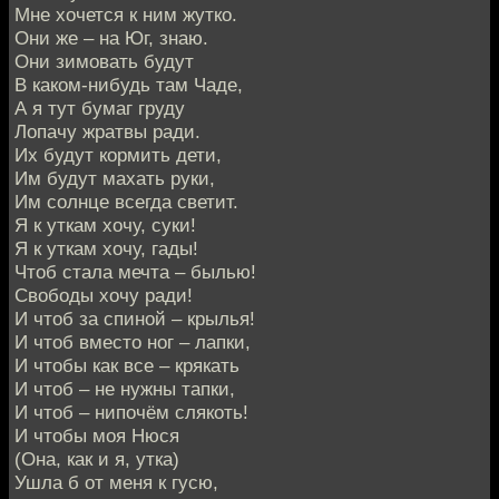
Мне хочется к ним жутко.
Они же – на Юг, знаю.
Они зимовать будут
В каком-нибудь там Чаде,
А я тут бумаг груду
Лопачу жратвы ради.
Их будут кормить дети,
Им будут махать руки,
Им солнце всегда светит.
Я к уткам хочу, суки!
Я к уткам хочу, гады!
Чтоб стала мечта – былью!
Свободы хочу ради!
И чтоб за спиной – крылья!
И чтоб вместо ног – лапки,
И чтобы как все – крякать
И чтоб – не нужны тапки,
И чтоб – нипочём слякоть!
И чтобы моя Нюся
(Она, как и я, утка)
Ушла б от меня к гусю,