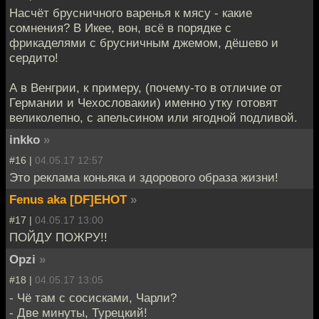
Насчёт брусничного варенья к мясу - какие
сомнения? В Икее, вон, всё в порядке с
фрикаделями с брусничным джемом, дёшево и
сердито!
А в Венгрии, к примеру, (почему-то в отличие от
Германии и Чехословакии) именно утку готовят
великолепно, с апельсином или ягодной подливой.
inkko
»
#16 |
04.05.17 12:57
Это реклама коньяка и здорового образа жизни!
Fenus aka [DF]EHOT
»
#17 |
04.05.17 13:00
ПОЙДУ ПОЖРУ!!
Opzi
»
#18 |
04.05.17 13:05
- Чё там с сосисками, Чарли?
- Две минуты, Турецкий!