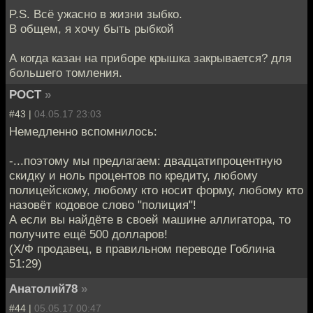
P.S. Всё ужасно в жизни зыбко.
В общем, я хочу быть рыбкой
А когда казан на приборе крышка закрывается? для
большего томления.
POCT
»
#43 |
04.05.17 23:03
Немедленно вспомнилось:
-...поэтому мы предлагаем: двадцатипроцентную
скидку и ноль процентов по кредиту, любому
полицейскому, любому кто носит форму, любому кто
назовёт кодовое слово "полиция"!
А если вы найдёте в своей машине аллигатора, то
получите ещё 500 долларов!
(Х/Ф продавец, в правильном переводе Гоблина
51:29)
Анатолий78
»
#44 |
05.05.17 00:47