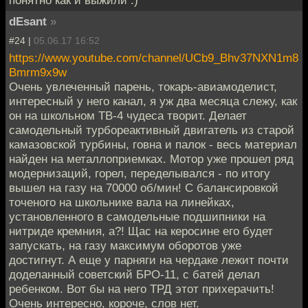
dEsant
»
#24 |
05.06.17 16:52
https://www.youtube.com/channel/UCb9_Bhv37NXN1m8
Bmrm9x9w
Очень увлеченный парень, токарь-авиамоделист,
интересный у него канал, я уж два месяца слежу, как
он на школьном ТВ-4 чудеса творит. Делает
самодельный турбореактивный двигатель из старой
камазовской турбины, говна и палок - весь материал
найден на металлоприемках. Мотор уже прошел ряд
модернизаций, горел, переделывался - по итогу
вышел на газу на 70000 об/мин! С балансировкой
точеного на школьнике вала на линейках,
установленного в самодельные подшипники на
нитриде кремния, а?! Щас на керосине его будет
запускать, на газу максимум оборотов уже
достигнут. А еще у парняги на чердаке лежит почти
доделанный советский БРО-11, с батей делал
ребенком. Вот бы на него ТРД этот прихерачить!
Очень интересно, короче, слов нет.