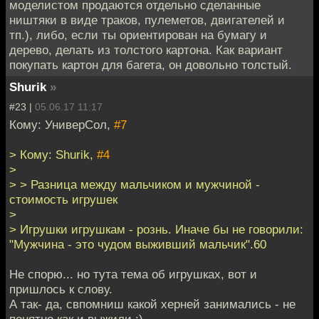
моделистом продаются отдельно сделанные
ништяки в виде траков, пулеметов, двигателей и
тп.), либо, если ты ориентирован на бумагу и
дерево, делать из толстого картона. Как вариант
покупать картон для багета, он довольно толстый.
Shurik
»
#23 |
05.06.17 11:17
Кому: УниверСол,
#7
> Кому: Shurik,
#4
>
> > Разница между мальчиком и мужчиной -
стоимость игрушек
>
> Игрушки игрушкам - рознь. Иначе бы не говорили:
"Мужчина - это чудом выживший мальчик".60
Не спорю... но тута тема об игрушках, вот и
пришлось к слову.
А так- да, свпомниш какой херней занимались - не
понятно как и выжили :)