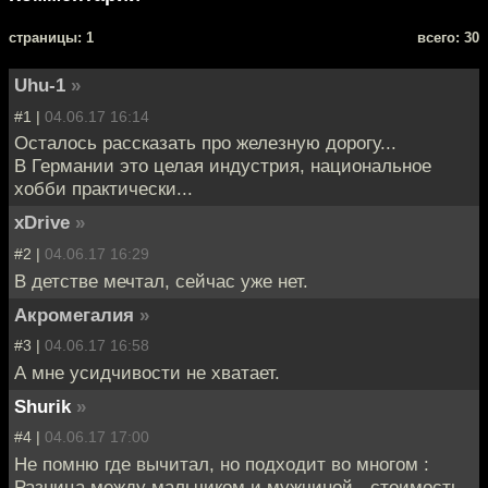
cтраницы: 1
всего: 30
Uhu-1
»
#1 |
04.06.17 16:14
Осталось рассказать про железную дорогу...
В Германии это целая индустрия, национальное
хобби практически...
xDrive
»
#2 |
04.06.17 16:29
В детстве мечтал, сейчас уже нет.
Акромегалия
»
#3 |
04.06.17 16:58
А мне усидчивости не хватает.
Shurik
»
#4 |
04.06.17 17:00
Не помню где вычитал, но подходит во многом :
Разница между мальчиком и мужчиной - стоимость