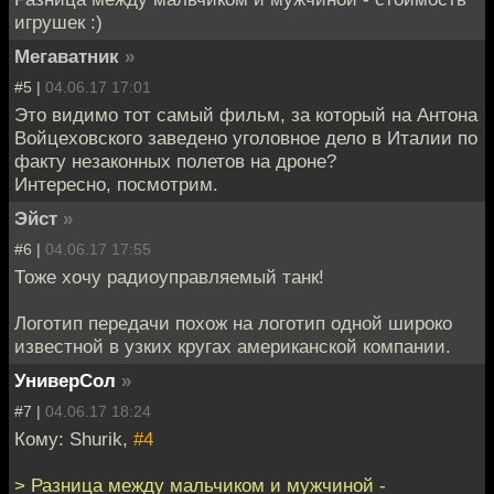
игрушек :)
Мегаватник
»
#5 |
04.06.17 17:01
Это видимо тот самый фильм, за который на Антона
Войцеховского заведено уголовное дело в Италии по
факту незаконных полетов на дроне?
Интересно, посмотрим.
Эйст
»
#6 |
04.06.17 17:55
Тоже хочу радиоуправляемый танк!
Логотип передачи похож на логотип одной широко
известной в узких кругах американской компании.
УниверСол
»
#7 |
04.06.17 18:24
Кому: Shurik,
#4
> Разница между мальчиком и мужчиной -