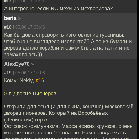
#17 |
05.06.17 00:31
А интересно, если RC мехи из мехвариора?
beria
»
#18 |
05.06.17 09:46
Как бы дома спроворить изготовление гусеницы,
чтоб она не выглядела изолентой? А то из бумаги и
дерева делаю корабли и самолёты, а на танки и не
замахиваюсь ))
AlexEye70
»
#19 |
05.06.17 10:03
Кому: Nekiy,
#16
> в Дворце Пионеров.
Открыли для себя (и для сына, конечно) Московский
дворец пионеров. Который на Воробьёвых
(Ленинских) горах.
Островок коммунизма. Масса всяких кружков, очень
многое совершенно бесплатно. Нам правда ехать
далековато, поэтому по воскресеньям. Но почти на