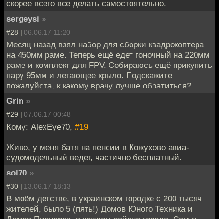
скорее всего все делать самостоятельно.
sergeysi
»
#28 |
06.06.17 11:20
Месяц назад взял набор для сборки квадрокоптера
на 450мм раме. Теперь ещё едет гоночный на 220мм
раме и комплект для FPV. Собираюсь ещё прикупить
пару 95мм и летающее крыло. Подскажите
пожалуйста, к какому врачу лучше обратиться?
Grin
»
#29 |
07.06.17 00:48
Кому: AlexEye70,
#19
Живо, у меня батя на пенсии в Кожухово авиа-
судомодельный ведет, частично бесплатный.
sol70
»
#30 |
13.06.17 18:13
В моём детстве, в украинском городке с 200 тысяч
жителей, было 5 (пять!) Домов Юного Техника и