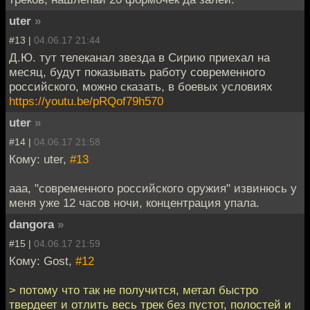
uter
»
#13 |
04.06.17 21:44
Д.Ю. тут телеканал звезда в Сирию приехал на
месяц, будут показывать работу современного
российского, можно сказать, в боевых условиях
https://youtu.be/pRQof79h570
uter
»
#14 |
04.06.17 21:58
Кому: uter,
#13
ааа, "современного российского оружия" извинюсь у
меня уже 12 часов ночи, концентрация упала.
dangora
»
#15 |
04.06.17 21:59
Кому: Gost,
#12
> потому что так не получится, метал быстро
твердеет и отлить весь трек без пустот, полостей и