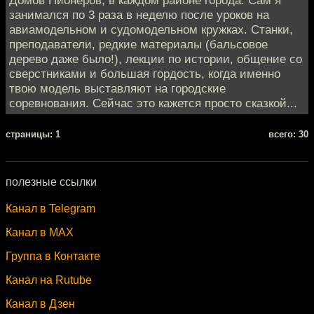
Домов Пионеров, в каждом районе города. Сам я
занимался по 3 раза в неделю после уроков на
авиамодельном и судомодельном кружках. Станки,
преподаватели, редкие материалы (бальсовое
дерево даже было!), лекции по истории, общение со
сверстниками и большая гордость, когда именно
твою модель выставляют на городские
соревнования. Сейчас это кажется просто сказкой...
cтраницы: 1
всего: 30
полезные ссылки
Канал в Telegram
Канал в MAX
Группа в Контакте
Канал на Rutube
Канал в Дзен