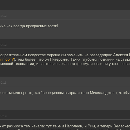
18:13
ча как всегда прекрасные гости!
19:13
изобразительном искусстве хорошо бы заманить на разведопрос Алексея
drin.com/
), тем более, что он Питерский. Таких глубоких познаний на стык
менной технологии, и настолько чеканных формулировок ни у кого не вс
19:13
 вштырило про то, как "венецианцы выкрали тело Микеланджело, чтобы
19:13
 от разброса тем канала: тут тебе и Наполеон, и Рим, а теперь Веласкес