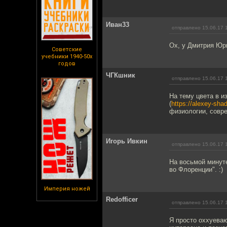
Иван33
отправлено 15.06.17 
Ох, у Дмитрия Юри
Советские
учебники 1940-50х
годов
ЧГКшник
отправлено 15.06.17 
На тему цвета в 
(
https://alexey-sha
физиологии, совре
Игорь Ивкин
отправлено 15.06.17 
На восьмой минуте
во Флоренции". :)
Империя ножей
Redofficer
отправлено 15.06.17 
Я просто оххуеваю