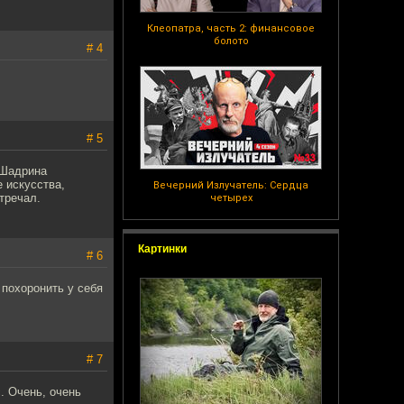
Клеопатра, часть 2: финансовое
болото
# 4
# 5
 Шадрина
е искусства,
Вечерний Излучатель: Сердца
тречал.
четырех
Картинки
# 6
 похоронить у себя
# 7
. Очень, очень