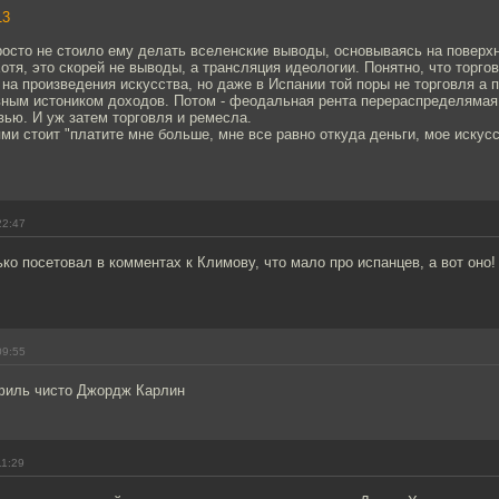
13
росто не стоило ему делать вселенские выводы, основываясь на поверх
Хотя, это скорей не выводы, а трансляция идеологии. Понятно, что торго
на произведения искусства, но даже в Испании той поры не торговля а 
вным истоником доходов. Потом - феодальная рента перераспределяма
ью. И уж затем торговля и ремесла.
ями стоит "платите мне больше, мне все равно откуда деньги, мое искусс
22:47
ько посетовал в комментах к Климову, что мало про испанцев, а вот оно!
09:55
филь чисто Джордж Карлин
11:29