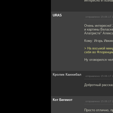
интересно и позна
URAS
отправлено 15.06.17 
Очень интересно! 
и картины Веласке
Алатристе" Алекса
Кому: Игорь Ивки
> На восьмой мину
себя во Флоренции"
Ну оговорился чел
Кролик Каннибал
отправлено 15.06.17 
Добротный расска
Кот Бегемот
отправлено 15.06.17 
Просто отлично, 