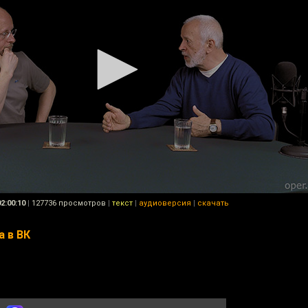
02:00:10
|
127736 просмотров
|
текст
|
аудиоверсия
|
скачать
а в ВК