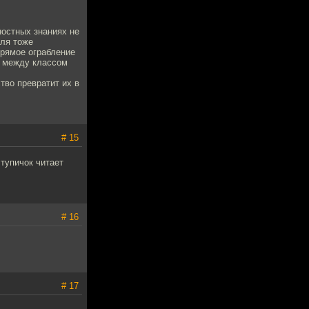
ностных знаниях не
вля тоже
прямое ограбление
я между классом
тво превратит их в
# 15
 тупичок читает
# 16
# 17