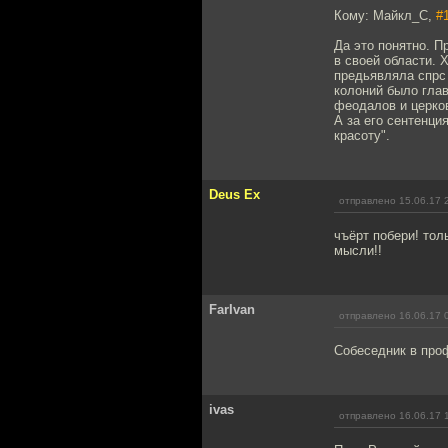
Кому: Майкл_С,
#
Да это понятно. П
в своей области. 
предьявляла спрс 
колоний было гла
феодалов и церков
А за его сентенци
красоту".
Deus Ex
отправлено 15.06.17 
чъёрт побери! тол
мысли!!
FarIvan
отправлено 16.06.17 
Собеседник в про
ivas
отправлено 16.06.17 