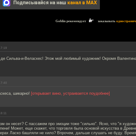
Подписывайся на наш
канал в MAX
Goblin рекомендует
заказывать
одностранич
17:19
с де Сильва-и-Веласкес! Этож мой любимый художник! Окромя Валентина
17:40
аскеса, шикарно!
[открывает вино, устраивается поудобнее]
18:11
зм он несет? С пассажем про эмоции тоже "сильно". Ясно, что "я художни
епени! Может, еще скажет, что торговля была основой искусства в Древн
ерах Ласко башляли не хило? Впрочем, дальше слушать не буду. Время