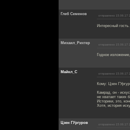
Глеб Семенов
отправлено 15.06.17 
Интересный гость
Михаил_Рихтер
отправлено 15.06.17 
Годное изложение,
Майкл_С
отправлено 15.06.17 
Кому: Цзен ГУргу
Камрад, он - иску
не хватает таких 
Историки, это, кон
Хотя, история иск
Цзен ГУргуров
отправлено 15.06.17 