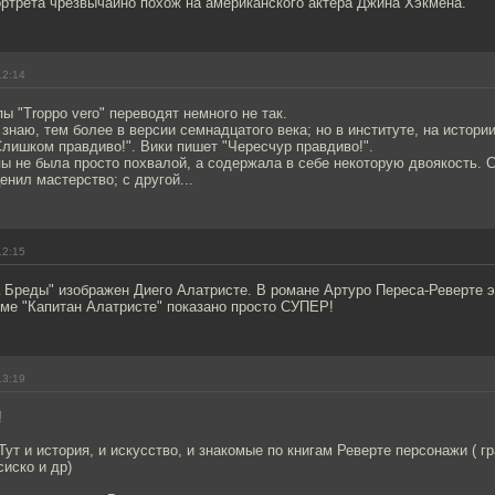
ртрета чрезвычайно похож на американского актера Джина Хэкмена.
12:14
ы "Troppo vero" переводят немного не так.
 знаю, тем более в версии семнадцатого века; но в институте, на истори
лишком правдиво!". Вики пишет "Чересчур правдиво!".
пы не была просто похвалой, а содержала в себе некоторую двоякость. 
енил мастерство; с другой...
12:15
 Бреды" изображен Диего Алатристе. В романе Артуро Переса-Реверте 
ьме "Капитан Алатристе" показано просто СУПЕР!
13:19
!
Тут и история, и искусство, и знакомые по книгам Реверте персонажи ( г
сиско и др)