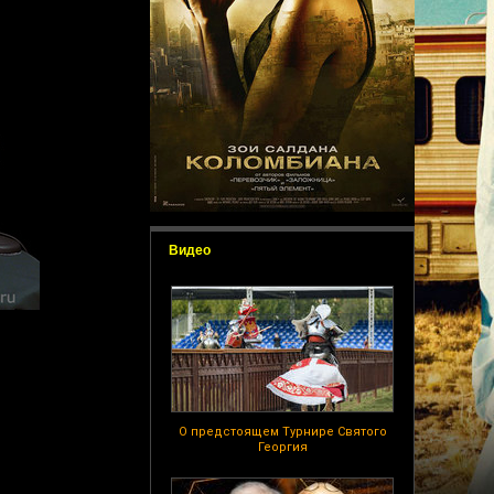
Видео
О предстоящем Турнире Святого
Георгия