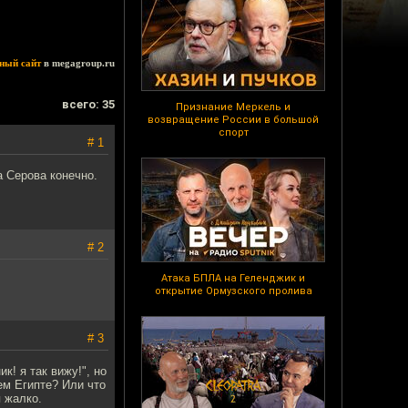
ный сайт
в megagroup.ru
всего: 35
Признание Меркель и
возвращение России в большой
спорт
# 1
 Серова конечно.
# 2
Атака БПЛА на Геленджик и
открытие Ормузского пролива
# 3
к! я так вижу!", но
ем Египте? Или что
 жалко.