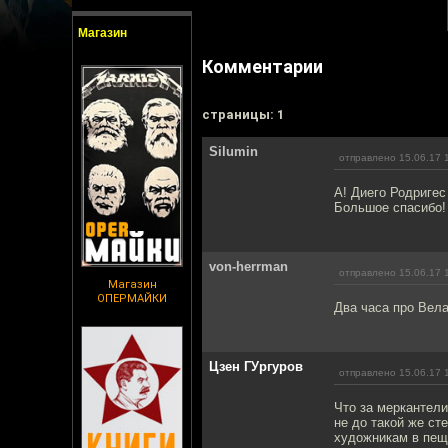
Магазин
Комментарии
cтраницы: 1
Silumin
отправлено 15.06.17 
А! Диего Родриге
Большое спасибо!
von-herrman
отправлено 15.06.17 
Магазин
ОПЕРМАЙКИ
Два часа про Вел
Цзен ГУргуров
отправлено 15.06.17 
Что за меркантели
не до такой же ст
художникам в пещ