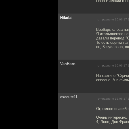
Папа Римский с по
Nikolai
отправлено 16.06.17 
Вообще, слова пап
Я итальянского не
давали перевод "С
То есть оценка па
он, безусловно, оц
VanHorn
отправлено 16.06.17 
На картине "Сдача
описано. А в фил
execute11
отправлено 16.06.17 
Огромное спасибо
Очень интересно. 
4, Лопе, Дон Фран