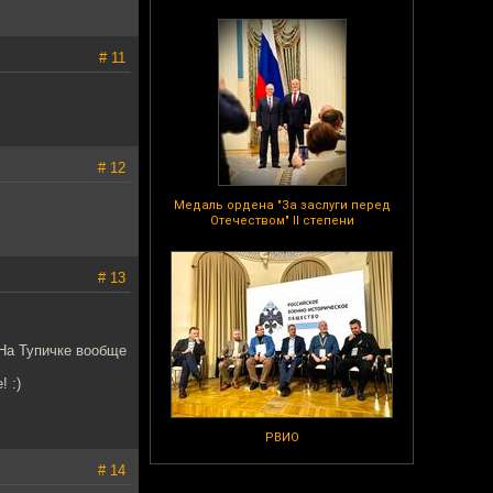
# 11
# 12
Медаль ордена "За заслуги перед
Отечеством" II степени
# 13
 На Тупичке вообще
! :)
РВИО
# 14