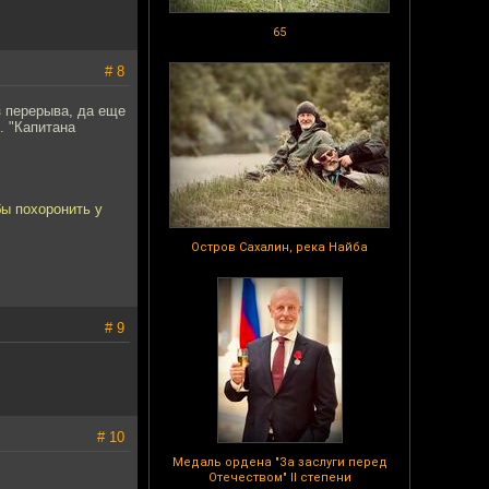
65
# 8
з перерыва, да еще
. "Капитана
бы похоронить у
Остров Сахалин, река Найба
# 9
# 10
Медаль ордена "За заслуги перед
Отечеством" II степени