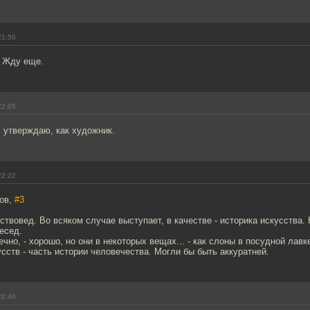
21:50
. Жду еще.
22:05
 утверждаю, как художник.
22:22
ров,
#3
сствовед. Во всяком случае выступает, в качестве - историка искусства.
бесед.
ечно, - хорошо, но они в некоторых вещах... - как слоны в посудной лавке
усств - часть истории человечества. Могли бы быть аккуратней.
22:46