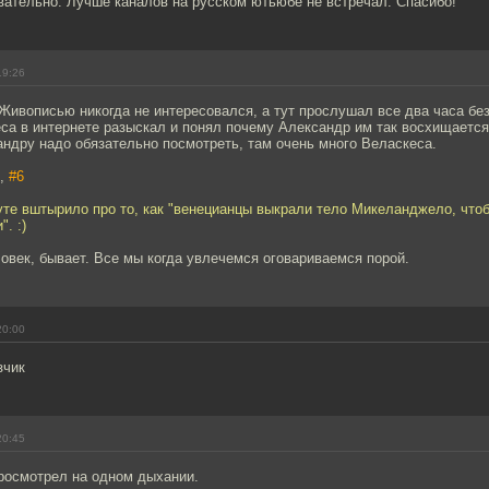
вательно. Лучше каналов на русском ютьюбе не встречал. Спасибо!
19:26
Живописью никогда не интересовался, а тут прослушал все два часа бе
са в интернете разыскал и понял почему Александр им так восхищается
ндру надо обязательно посмотреть, там очень много Веласкеса.
н,
#6
те вштырило про то, как "венецианцы выкрали тело Микеланджело, что
. :)
овек, бывает. Все мы когда увлечемся оговариваемся порой.
20:00
зчик
20:45
просмотрел на одном дыхании.