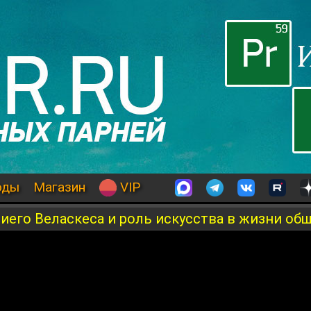
оды
Магазин
VIP
иего Веласкеса и роль искусства в жизни об