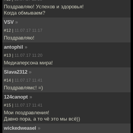
Поздравляю! Успехов и здоровья!
Когда обмываем?
VSV
»
#12 |
11.07.17 11:17
Поздравляю!
antophil
»
#13 |
11.07.17 11:20
Медиаперсона мира!
Slava2312
»
#14 |
11.07.17 11:41
Поздравлямс! =)
124canopt
»
#15 |
11.07.17 11:41
Мои поздравления!
Давно пора, а то чё это мы всё))
wickedweasel
»