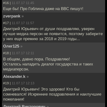
#16 |
11.07.17 11:45
Еще бы! Про Гоблина даже на BBC пишут!
zverpank
»
#17 |
11.07.17 11:57
Дмитрий Юрьевич от души поздравляю, уверен
лучше медиа персон не появится, поэтому заберите
у них еще премию за 2018 и 2019 годы...
Олег125
»
#18 |
11.07.17 12:11
В общем, давно пора. Поздравляю!
Осталось наладить диалог государства и таких
медиаперсон.
Alexander.k
»
#19 |
11.07.17 12:13
Дмитрий Юрьевич! Это здорово! Кто бы
сомневался! Искренние поздравления и наилучшие
пожелания!
Дмитрий Викторович
»