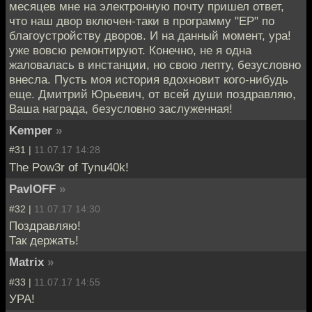
месяцев мне на электронную почту пришел ответ,
что наш двор включен-таки в программу "ЕР" по
благоустройству дворов. И на данный момент, ура!
уже вовсю ремонтируют. Конечно, не я одна
жаловалась в инстанции, но свою лепту, безусловно
внесла. Пусть моя история вдохновит кого-нибудь
еще. Дмитрий Юрьевич, от всей души поздравляю,
Ваша награда, безусловно заслуженная!
Kemper
»
#31 |
11.07.17 14:28
The Pow3r of Tynu40k!
PavlOFF
»
#32 |
11.07.17 14:30
Поздравляю!
Так держать!
Matrix
»
#33 |
11.07.17 14:55
УРА!