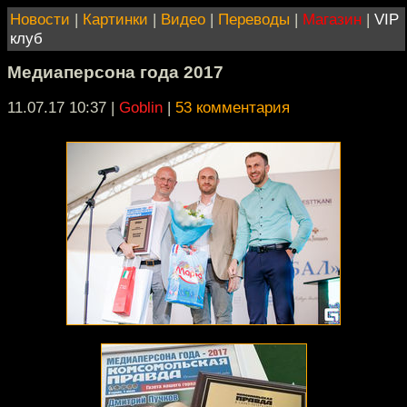
Новости
|
Картинки
|
Видео
|
Переводы
|
Магазин
|
VIP
клуб
Медиаперсона года 2017
11.07.17 10:37
|
Goblin
|
53 комментария