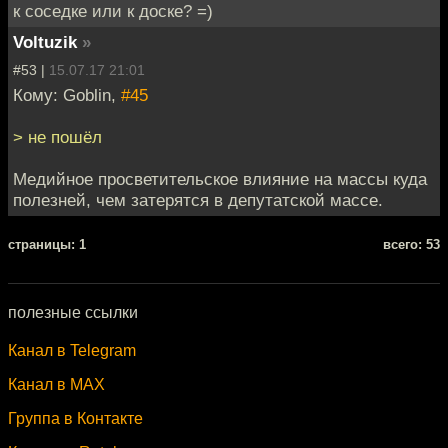
к соседке или к доске? =)
Voltuzik
»
#53 |
15.07.17 21:01
Кому: Goblin,
#45
> не пошёл
Медийное просветительское влияние на массы куда
полезней, чем затерятся в депутатской массе.
cтраницы: 1
всего: 53
полезные ссылки
Канал в Telegram
Канал в MAX
Группа в Контакте