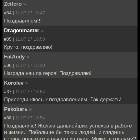
Zeitcro
»
#34 |
11.07.17 16:47
Поздравляем!!!
Dragonmaster
»
#35 |
11.07.17 16:53
Круто, поздравляю!
FatAndy
»
#36 |
11.07.17 18:10
Награда нашла героя! Поздравляю!
Korolev
»
#37 |
11.07.17 18:54
Присоединяюсь к поздравлениям. Так держать!
Pskobarь
»
#38 |
11.07.17 18:54
Поздравляю! Желаю дальнейших успехов в работе
и жизни.! Побольше бы таких людей, и глядишь
страна подыматся начала из руин. Может в госдуму?