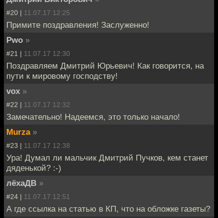
#20 |
11.07.17 12:25
Примите поздравления! Заслуженно!
Pwo
»
#21 |
11.07.17 12:30
Поздравляем Дмитрий Юрьевич! Как говорится, на
пути к мировому господству!
vox
»
#22 |
11.07.17 12:32
Замечательно! Надеемся, это только начало!
Murza
»
#23 |
11.07.17 12:38
Ура! Думал ли мальчик Дмитрий Пучков, кем станет
дяденькой? :-)
лёхаДВ
»
#24 |
11.07.17 12:51
А где ссылка на статью в КП, что на обложке газеты?