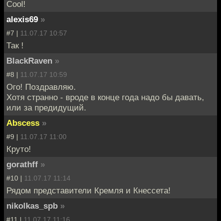
Cool!
alexis69
»
#7 |
11.07.17 10:57
Так !
BlackRaven
»
#8 |
11.07.17 10:59
Ого! Поздравляю.
Хотя странно - вроде в конце года надо бы давать,
или за предидущий.
Abscess
»
#9 |
11.07.17 11:00
Круто!
gorathff
»
#10 |
11.07.17 11:14
Рядом представители Кремля и Кнессета!
nikolkas_spb
»
#11 |
11.07.17 11:16