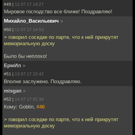
#49 |
12.07.17 14:27
Мировое господство все ближе! Поздравляю!
Михайло_Васильевич
»
#50 |
12.07.17 14:53
> говорил соседке по парте, что к ней прикрутят
мемориальную доску
Было бы неплохо!
ЕрмИл
»
#51 |
13.07.17 22:42
Вполне заслужено. Поздравляю.
misgan
»
#52 |
14.07.17 01:34
Кому: Goblin,
#46
> говорил соседке по парте, что к ней прикрутят
мемориальную доску