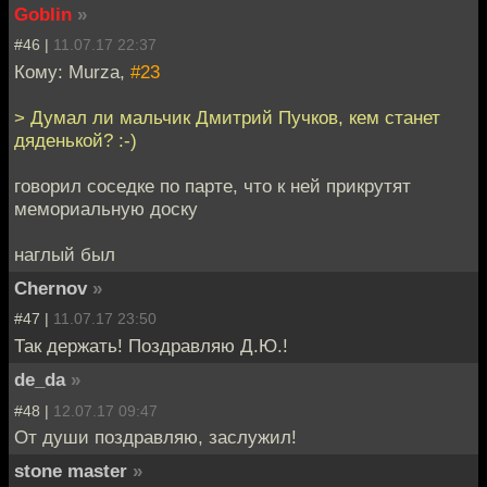
Goblin
»
#46 |
11.07.17 22:37
Кому: Murza,
#23
> Думал ли мальчик Дмитрий Пучков, кем станет
дяденькой? :-)
говорил соседке по парте, что к ней прикрутят
мемориальную доску
наглый был
Chernov
»
#47 |
11.07.17 23:50
Так держать! Поздравляю Д.Ю.!
de_da
»
#48 |
12.07.17 09:47
От души поздравляю, заслужил!
stone master
»