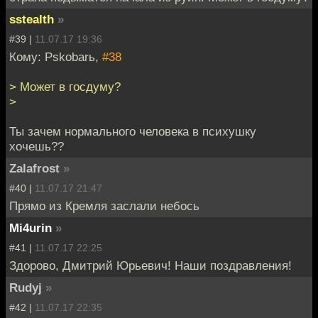
sstealth
»
#39 |
11.07.17 19:36
Кому: Pskobarь,
#38
> Может в госдуму?
>
Ты зачем нормального человека в психушку
хочешь??
Zalafrost
»
#40 |
11.07.17 21:47
Прямо из Кремля заслали небось
Mi4urin
»
#41 |
11.07.17 22:25
Здорово, Дмитрий Юрьевич! Наши поздравления!
Rudyj
»
#42 |
11.07.17 22:35