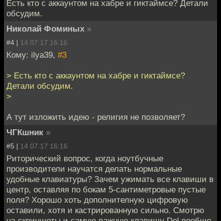
Есть кто с аккаунтом на хабре и гиктаймсе? Детали
обсудим.
Николай Фоминых
»
#4 |
14.07.17 16:16
Кому: ilya39,
#3
> Есть кто с аккаунтом на хабре и гиктаймсе?
Детали обсудим.
>
А тут изложить идею - религия не позволяет?
ЧГКшник
»
#5 |
14.07.17 16:16
Риторический вопрос, когда ноутбучные
производители научатся делать нормальные
удобные клавиатуры? Зачем ужимать все клавиши в
центр, оставляя по бокам 5-сантиметровые пустые
поля? Хорошо хоть дополнителную цифровую
оставили, хотя и кастрированную сильно. Смотрю
на скриншоты и самую важную клавишу Del вообще