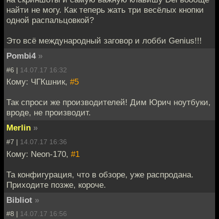
найти не могу. Как теперь жать три весёлых кнопки
одной распальцовкой?
Это всё международный заговор и лобби Genius!!!
Pombi4
»
#6 |
14.07.17 16:32
Кому: ЧГКшник,
#5
Так спроси же производителей! Дим Юрич ноутбуки,
вроде, не производит.
Merlin
»
#7 |
14.07.17 16:36
Кому: Neon-170,
#1
Та конфигурация, что в обзоре, уже распродана.
Приходите позже, короче.
Bibliot
»
#8 |
14.07.17 16:56