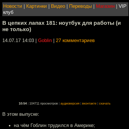
Новости
|
Картинки
|
Видео
|
Переводы
|
Магазин
|
VIP
клуб
В цепких лапах 181: ноутбук для работы (и
не только)
14.07.17 14:03
|
Goblin
|
27 комментариев
10:54
|
104711 просмотров
|
аудиоверсия
|
вконтакте
|
скачать
В этом выпуске:
на чём Гоблин трудился в Америке;