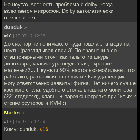
На ноутах Acer есть проблема с dolby, когда
включается микрофон, Dolby автоматически
отключается.
dunduk
»
#16 |
15.07.17 12:58
До сих пор не понимаю, откуда пошла эта мода на
ноуты (разглядывая свои 3) По сравнению со
стационарными стоят как пальто из шкуры
динозавра, клавиатура неудобная, экранчик
маленький... Неужели 90% настолько мобильны, что
работают, разъезжая по пляжам? Как удалёнщик
могу ответственно заявить: фигня. Нет ничего лучше
крепкого стула, удобного стола, внешнего монитора
(22" сгодится), клавы, + парочка накрепко прибитых к
стенке роутеров и KVM :)
Merlin
»
#17 |
15.07.17 12:59
Кому: dunduk,
#16