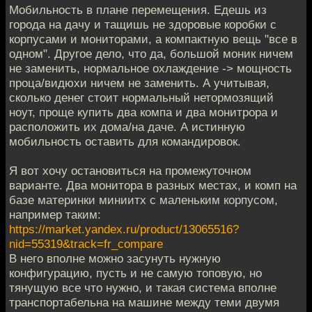
Мобильность в плане перемещения. Едешь из
города на дачу и тащишь не здоровые коробки с
корпусами и мониторами, а компактную вещь "все в
одном". Другое дело, что да, большой моник ничем
не заменить, нормальное охлаждение -> мощность
проца/видюхи ничем не заменить. А учитывая,
сколько денег стоит нормальный нетормозящий
ноут, проще купить два компа и два монитрора и
расположить их дома/на даче. А истинную
мобильность оставить для командировок.
Я вот хочу остановиться на промежуточном
варианте. Два монитора в разных местах, и комп на
базе материнки миниитх с маленьким корпусом,
например таким:
https://market.yandex.ru/product/13065516?
nid=55319&track=fr_compare
В него вполне можно засунуть нужную
конфигурацию, пусть и не самую топовую, но
тянущую все что нужно, и такая система вполне
транспортабельна на машине между теми двумя