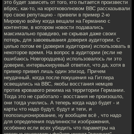
это будет зависеть от того, кто пытается произвести
вброс, как-то, на коротковолновом ВВС рассказывали
про свою репутацию - привели в пример 2-ю
Мировую войну когда вещали на Германию с
контентом, в котором новости подавались
максимально правдиво, не скрывая даже своих
потерь, для завоевывания доверия аудитории. С
целью потом ее (доверия аудитории) использовать в
некоторое время. На вопрос в аудитории (если не
ошибаюсь Новгородцева) использовалось ли это
доверие, интервьюируевый ответил, что да, хотя в
пример привел лишь один эпизод. Причем
неудачный, когда после покушения на Гитлера
освещались на ВВС, якобы восстания немцев
против кровавого режима на территории Германии.
Тогда это не сработало - восстания не произошло,
они тогда учились. А теперь когда надо будет - и
карты что надо будут, будут и теги, и
геопозиционирование, ну вообщем всё , что надо
для определения подлинности изображения,
особенно если всех убедить что параметры на
которые генераторы фейков имеют "влияние"