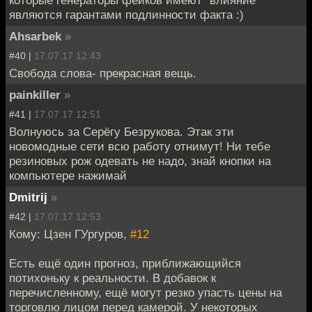
являются гарантами подлинности факта :)
Ahsarbek
»
#40 |
17.07.17 12:43
Свобода слова- прекрасная вещь.
painkiller
»
#41 |
17.07.17 12:51
Волнуюсь за Серёгу Безрукова. Этак эти
новомодные сети всю работу отнимут! Ни тебе
резиновых рож одевать не надо, знай кнопки на
компьютере нажимай
Dmitrij
»
#42 |
17.07.17 12:53
Кому: Цзен ГУргуров,
#12
Есть ещё один прогноз, приближающийся
потихоньку к реальности. В добавок к
перечисленному, ещё могут резко упасть цены на
торговлю лицом перед камерой. У некоторых