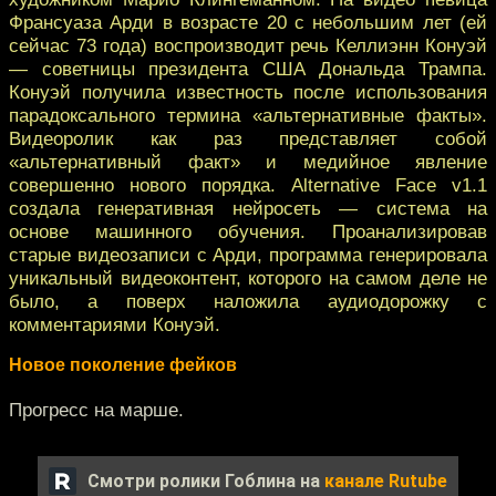
Франсуаза Арди в возрасте 20 с небольшим лет (ей
сейчас 73 года) воспроизводит речь Келлиэнн Конуэй
— советницы президента США Дональда Трампа.
Конуэй получила известность после использования
парадоксального термина «альтернативные факты».
Видеоролик как раз представляет собой
«альтернативный факт» и медийное явление
совершенно нового порядка. Alternative Face v1.1
создала генеративная нейросеть — система на
основе машинного обучения. Проанализировав
старые видеозаписи с Арди, программа генерировала
уникальный видеоконтент, которого на самом деле не
было, а поверх наложила аудиодорожку с
комментариями Конуэй.
Новое поколение фейков
Прогресс на марше.
Смотри ролики Гоблина на
канале Rutube