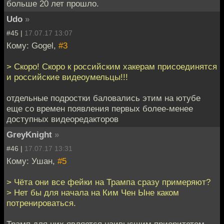
больше 20 лет прошло.
Udo
»
#45 |
17.07.17 13:07
Кому: Gogel,
#3
> Скоро! Скоро к российским хакерам присоединятся
и российские видеоумельцы!!!
отдельные подростки баловались этим на ютубе
еще со времен появления первых более-менее
доступных видеоредакторов
GreyKnight
»
#46 |
17.07.17 13:31
Кому: Ушан,
#5
> Чёта они все фейки на Трампа сразу примеряют?
> Нет бы для начала на Ким Чен Ыне каком
потренироваться.
Трамп для них является наивысшим приоритетом.