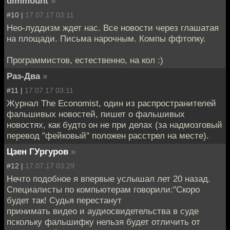
dimmount
»
#10 |
17.07.17 03:11
Нео-луддизм ждет нас. Все новости через глашатая
на площади. Письма нарочным. Компы ффтопку.
Программистов, естественно, на кол :)
Раз-Два
»
#11 |
17.07.17 03:11
Журнал The Economist, один из распространителей
фальшивых новостей, пишет о фальшивых
новостях, как будто он не при делах (за надмозговый
перевод "фейковый" положен расстрел на месте).
Цзен ГУргуров
»
#12 |
17.07.17 03:29
Нечто подобное я впервые услышал лет 20 назад.
Специалисты по компьютерам говорили:"Скоро
будет так! Судья перестанут
принимать видео и аудиосвидетельства в суде
пскольку фальшифку нельзя будет отличить от