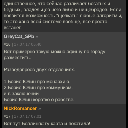
единственное, что сейчас различает богатых и
бедных, владельцев чего либо и нищебродов. Если
появится возможность "щелкать" любые алгоритмы,
то это хана всей системе вообще, все просто
встанет.
GreyCat_SPb
»
#16 |
17.07.17 05:40
Вот примерно такую можно афишу по городу
разместить.
Разведопросв двух отделениях.
1.Борис Юлин про монархию.
2.Борис Юлин про коммунизм.
и в заключении
Борис Юлин коротко о рабстве.
NickRomancer
»
#17 |
17.07.17 07:01
Вот тут Беллингкэту карта и покатила!