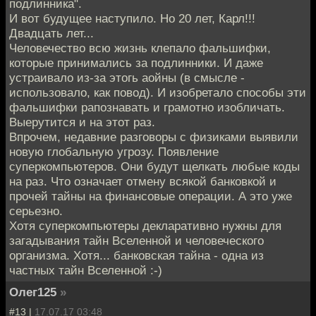
подлинника".
И вот будущее наступило. Но 20 лет, Карл!!!
Двадцать лет...
Человечество всю жизнь клепало фальшифки,
которые принимались за подлинники. И даже
устраивало из-за этогь аойны (в смысле -
использовало, как повод). И изобретало способы эти
фальшифки рапознавать и грамотно изобличать.
Выерутится и на этот раз.
Впрочем, недавние разговоры с физиками выявили
новую глобальную угрозу. Появление
суперкомпьютеров. Они будут щелкать любые коды
на раз. Что означает отмену всякой банковкой и
прочей тайны на финансовые операции. А это уже
серьезно.
Хотя суперкомпьютеры декларативно нужны для
загадывания тайн Вселенной и человеческого
организма. Хотя... банковская тайна - одна из
частных тайн Вселенной :-)
Олег125
»
#13 |
17.07.17 03:48