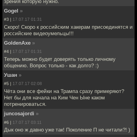
зрения которую нужно.
Gogel
»
#3 |
17.07.17 01:31
Скоро! Скоро к российским хакерам присоединятся и
российские видеоумельцы!!!
GoldenAxe
»
#4 |
17.07.17 01:31
Теперь можно будет доверять только личному
общению. Вопрос только - как долго? :)
Ушан
»
#5 |
17.07.17 02:08
Чёта они все фейки на Трампа сразу примеряют?
Нет бы для начала на Ким Чен Ыне каком
потренироваться.
juncosajordi
»
#6 |
17.07.17 03:11
Дык оно ж давно уже так! Поколение П не читали?! )