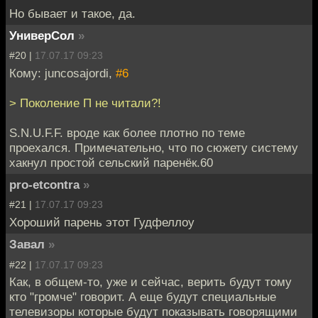
Но бывает и такое, да.
УниверСол
»
#20 |
17.07.17 09:23
Кому: juncosajordi,
#6
> Поколение П не читали?!
S.N.U.F.F. вроде как более плотно по теме
проехался. Примечательно, что по сюжету систему
хакнул простой сельский паренёк.60
pro-etcontra
»
#21 |
17.07.17 09:23
Хороший парень этот Гудфеллоу
Завал
»
#22 |
17.07.17 09:23
Как, в общем-то, уже и сейчас, верить будут тому
кто "громче" говорит. А еще будут специальные
телевизоры которые будут показывать говорящими