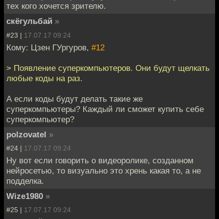
тех кого хочется зрителю.
скёгульбай
»
#23 |
17.07.17 09:24
Кому: Цзен ГУргуров,
#12
> Появление суперкомпьютеров. Они будут щелкать
любые коды на раз.
А если коды будут делать такие же
суперкомпьютеры? Каждый ли сможет купить себе
суперкомпьютер?
polzovatel
»
#24 |
17.07.17 09:24
Ну вот если говорить о видеоролике, созданном
нейросетью, то визуально это хрень какая то, а не
подделка.
Wize1980
»
#25 |
17.07.17 09:24