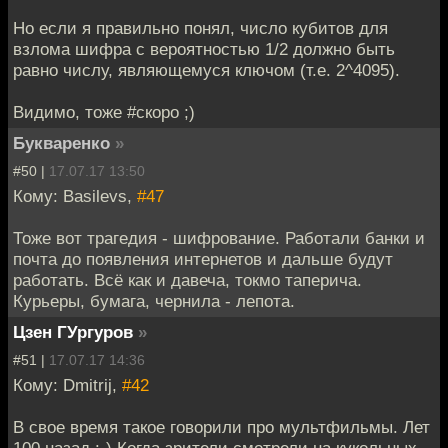
Но если я правильно понял, число кубитов для
взлома шифра с вероятностью 1/2 должно быть
равно числу, являющемуся ключом (т.е. 2^4095).
Видимо, тоже #скоро ;)
Букваренко
»
#50 |
17.07.17 13:50
Кому: Basilevs,
#47
Тоже вот трагедия - шифрование. Работали банки и
почта до появления интернетов и дальше будут
работать. Всё как и давеча, токмо таперича.
Курьеры, бумага, чернила - лепота.
Цзен ГУргуров
»
#51 |
17.07.17 14:36
Кому: Dmitrij,
#42
В свое время такое говорили про мультфильмы. Лет