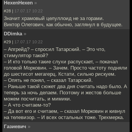
HexenHexen
»
#28 |
17.07.17 10:22
Значит храмовый целуллоид не за горами.
Виктор Олегович, как обычно, заглянул в будущее.
DDimka
»
#29 |
17.07.17 10:22
– Апгрейд? – спросил Татарский. – Это что,
стимулятор такой?
– И кто только такие слухи распускает, – покачал
головой Морковин. – Зачем. Просто частоту подняли
до шестисот мегагерц. Кстати, сильно рискуем.
– Опять не понял, – сказал Татарский.
– Раньше такой сюжет два дня считать надо было. А
теперь за ночь делаем. Поэтому и жестов больше
можем посчитать, и мимики.
– А что считаем-то?
– Да вот его и считаем, – сказал Морковин и кивнул
на телевизор. – И всех остальных тоже. Трехмерка.
Газиевич
»