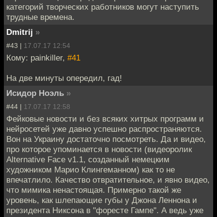
категорий творческих работников могут наступить
трудные времена.
Dmitrij
»
#43 |
17.07.17 12:54
Кому: painkiller,
#41
На две минуты опередил, гад!
Исидор Ноэль
»
#44 |
17.07.17 12:58
Фейковые новости и без всяких хитрых программ и
нейросетей уже давно успешно распространяются.
Вон на Украину достаточно посмотреть. Да и видео,
про которое упоминается в новости (видеоролик
Alternative Face v1.1, созданный немецким
художником Марио Клингеманном) как то не
впечатлило. Качество отвратительное, и явно видео,
что мимика ненастоящая. Примерно такой же
уровень, как шлепающие губы у Джона Леннона и
президента Никсона в "форесте Гампе". А ведь уже