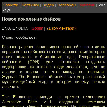
Новости
|
Картинки
|
Видео
|
Переводы
|
Магазин
|
VIP
клуб
Новое поколение фейков
17.07.17 01:05
|
Goblin
|
71 комментарий
С мест сообщают:
Распространение фальшивых новостей — это лишь
первая волна фейкового контента, нашествие которого
стоит ожидать в ближайшие годы. Генеративные
нейросети (GAN) уже позволяют создавать
видеоролики, на которых люди делают то, чего не
делали, и говорят то, что никогда не говорили.
Журнал The Economist объясняет, как устроен новый
мультимедийный мир, в котором ничему нельзя
доверять.
The Economist приводит в пример видеоролик
Alternative Face v1.1, созданный немецким
художником Марио Клингеманном. На видео певица