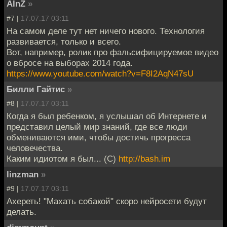
AlnZ
»
#7 |
17.07.17 03:11
На самом деле тут нет ничего нового. Технология
развивается, только и всего.
Вот, например, ролик про фальсифицируемое видео
о вбросе на выборах 2014 года.
https://www.youtube.com/watch?v=F8I2AqN47sU
Билли Гайтис
»
#8 |
17.07.17 03:11
Когда я был ребенком, я услышал об Интернете и
представил целый мир знаний, где все люди
обмениваются ими, чтобы достичь прогресса
человечества.
Каким идиотом я был... (С)
http://bash.im
linzman
»
#9 |
17.07.17 03:11
Ахереть! "Махать собакой" скоро нейросети будут
делать.