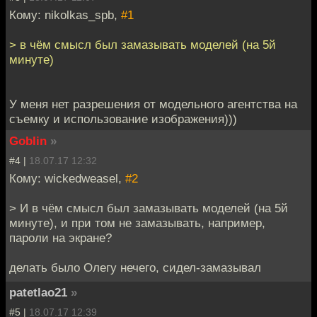
Кому: nikolkas_spb,
#1
> в чём смысл был замазывать моделей (на 5й
минуте)
У меня нет разрешения от модельного агентства на
съемку и использование изображения)))
Goblin
»
#4 |
18.07.17 12:32
Кому: wickedweasel,
#2
> И в чём смысл был замазывать моделей (на 5й
минуте), и при том не замазывать, например,
пароли на экране?
делать было Олегу нечего, сидел-замазывал
patetlao21
»
#5 |
18.07.17 12:39