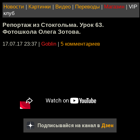
Новости
|
Картинки
|
Видео
|
Переводы
|
Магазин
|
VIP
клуб
Репортаж из Стокгольма. Урок 63.
Фотошкола Олега Зотова.
17.07.17 23:37
|
Goblin
|
5 комментариев
Подписывайся на канал в
Дзен