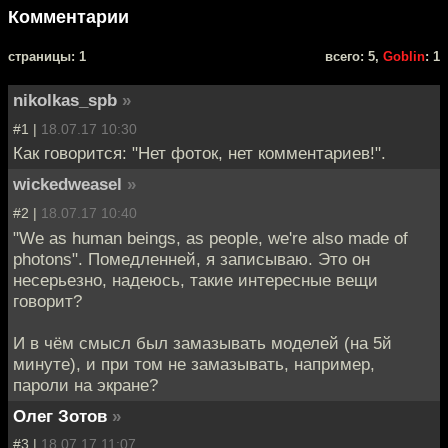
Комментарии
cтраницы: 1
всего: 5,
Goblin
: 1
nikolkas_spb
»
#1 |
18.07.17 10:30
Как говорится: "Нет фоток, нет комментариев!".
wickedweasel
»
#2 |
18.07.17 10:40
"We as human beings, as people, we're also made of
photons". Помедленней, я записываю. Это он
несерьезно, надеюсь, такие интересные вещи
говорит?
И в чём смысл был замазывать моделей (на 5й
минуте), и при том не замазывать, например,
пароли на экране?
Олег Зотов
»
#3 |
18.07.17 11:07