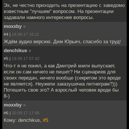
Эх, не честно приходить на презентацию с заведомо
известным "лучшем" вопросом. На презентации
задавали намного интереснее вопросы.
moxxby
»
#4 |
18.08.17 16:11
Ждём аудио версию. Дим Юрьич, спасибо за труд!
denchikus
»
#5 |
19.08.17 07:42
Что-т я не понял, а как Дмитрий книги выпускает,
если он сам ничего не пишет? Ни сценариев для
своих передач, ничего вообще (секретом это вроде
не является). Неужели заказушечка литнеграм?)))
Потешить свое эго? А взрослый человек вроде бы
8-)
moxxby
»
#6 |
20.08.17 17:06
Кому: denchikus,
#5