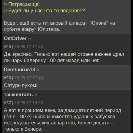
> Потрасающе!
> Будет ли у нас что-то подобное?
Будет, ещё есть титановый аппарат "Юнона" на
орбите вокруг Юпитера.
OstDriver
»
#25 |
18.09.17 17:48
Да, красиво. Только вот нашей стране важнее драл
ли царь балерину 100 лет назад или нет.
Demtaurus13
»
#26 |
18.09.17 17:48
Сатурн пухом!
ташкенталь
»
#27 |
18.09.17 19:23
А вот в прошлом веке, за двадцатилетний период
(70-е - 80-е) было множество удачных запусков
исследовательских аппаратов, более десяти -
только к Венере.