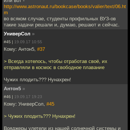
или вот -
http://www.astronaut.ru/bookcase/books/valier/text/06.ht
m
во всяком случае, студенты профильных ВУЗ-ов
такие задачи решали и, думаю, решают и сейчас.
УниверСол
»
#45 |
19.09.17 10:55
Кому: Антон5,
#37
> Всегда хотелось, чтобы отработав своё, их
отправляли в космос в свободное плавание
Чужих плодить??? Нунахрен!
Антон5
»
#46 |
19.09.17 19:23
Кому: УниверСол,
#45
> Чужих плодить??? Нунахрен!
Вояджеры улетели из нашей солнечной системы и