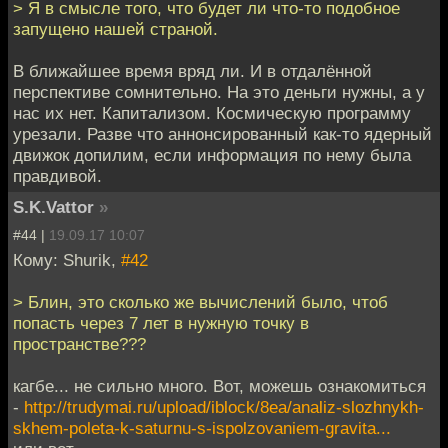
> Я в смысле того, что будет ли что-то подобное
запущено нашей страной.
В ближайшее время вряд ли. И в отдалённой
перспективе сомнительно. На это деньги нужны, а у
нас их нет. Капитализом. Космическую программу
урезали. Разве что аннонсированный как-то ядерный
движок допилим, если информация по нему была
правдивой.
S.K.Vattor
»
#44 |
19.09.17 10:07
Кому: Shurik,
#42
> Блин, это сколько же вычислений было, чтоб
попасть через 7 лет в нужную точку в
пространстве???
кагбе... не сильно много. Вот, можешь ознакомиться
-
http://trudymai.ru/upload/iblock/8ea/analiz-slozhnykh-
skhem-poleta-k-saturnu-s-ispolzovaniem-gravita...