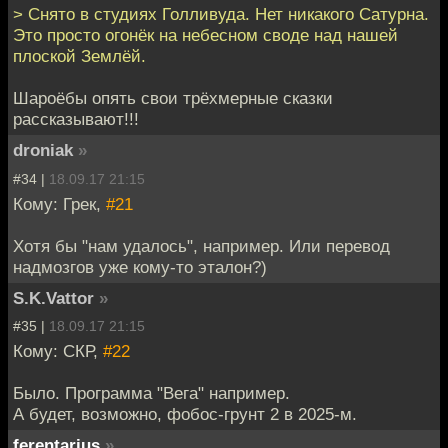
> Снято в студиях Голливуда. Нет никакого Сатурна.
Это просто огонёк на небесном своде над нашей
плоской Землёй.
Шароёбы опять свои трёхмерные сказки
рассказывают!!!
droniak
»
#34 |
18.09.17 21:15
Кому: Грек,
#21
Хотя бы "нам удалось", например. Или перевод
надмозгов уже кому-то эталон?)
S.K.Vattor
»
#35 |
18.09.17 21:15
Кому: СКР,
#22
Было. Программа "Вега" например.
А будет, возможно, фобос-грунт 2 в 2025-м.
ferentarius
»