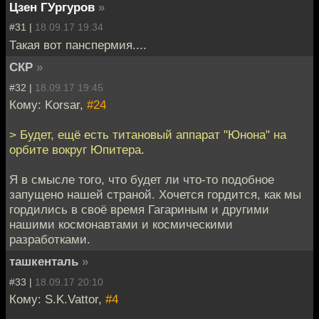
Цзен ГУргуров
»
#31 |
18.09.17 19:34
Такая вот панспермия....
СКР
»
#32 |
18.09.17 19:45
Кому: Korsar,
#24
> Будет, ещё есть титановый аппарат "Юнона" на
орбите вокруг Юпитера.
Я в смысле того, что будет ли что-то подобное
запущено нашей страной. Хочется гордится, как мы
гордились в своё время Гагариным и другими
нашими космонавтами и космическими
разработками.
ташкенталь
»
#33 |
18.09.17 20:10
Кому: S.K.Vattor,
#4