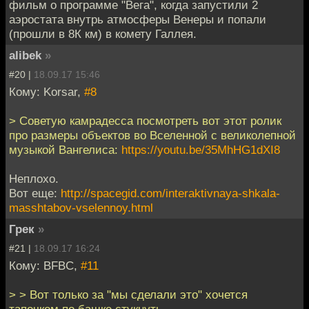
фильм о программе "Вега", когда запустили 2
аэростата внутрь атмосферы Венеры и попали
(прошли в 8К км) в комету Галлея.
alibek
»
#20 |
18.09.17 15:46
Кому: Korsar,
#8
> Советую камрадесса посмотреть вот этот ролик
про размеры объектов во Вселенной с великолепной
музыкой Вангелиса:
https://youtu.be/35MhHG1dXI8
Неплохо.
Вот еще:
http://spacegid.com/interaktivnaya-shkala-
masshtabov-vselennoy.html
Грек
»
#21 |
18.09.17 16:24
Кому: BFBC,
#11
> > Вот только за "мы сделали это" хочется
тапочком по башке стукнуть.