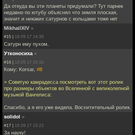
Да откуда вы эти планеты придумали? Тут парнек
недавно по ютубу объяснял что земля плоская,
значит и никаких сатурнов с кольцами тоже нет
MikhailXIV
»
#15 |
18.09.17 14:38
Сатурн ему пухом.
Утконосиха
»
#16 |
18.09.17 15:10
Кому: Korsar,
#8
> Советую камрадесса посмотреть вот этот ролик
про размеры объектов во Вселенной с великолепной
музыкой Вангелиса:
Спасибо, а я его уже видела. Восхитительный ролик.
solidol
»
#17 |
18.09.17 15:22
За науку!