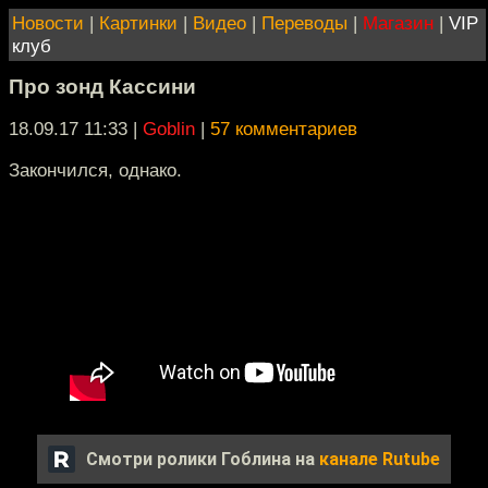
Новости
|
Картинки
|
Видео
|
Переводы
|
Магазин
|
VIP
клуб
Про зонд Кассини
18.09.17 11:33
|
Goblin
|
57 комментариев
Закончился, однако.
Смотри ролики Гоблина на
канале Rutube