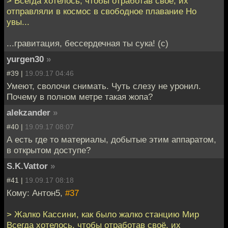
> Всегда хотелось, чтобы отработав своё, их
отправляли в космос в свободное плавание Но
увы...
...гравитация, бессердечная ты сука! (с)
yurgen30
»
#39 |
19.09.17 04:46
Умеют, сволочи снимать. Чуть слезу не уронил.
Почему в полном метре такая жопа?
alekzander
»
#40 |
19.09.17 08:07
А есть где то материалы, добытые этим аппаратом,
в открытом доступе?
S.K.Vattor
»
#41 |
19.09.17 08:18
Кому: Антон5,
#37
> Жалко Кассини, как было жалко станцию Мир
Всегда хотелось, чтобы отработав своё, их