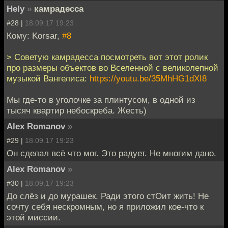
Hely
»
камрадесса
#28 |
18.09.17 19:23
Кому: Korsar,
#8
> Советую камрадесса посмотреть вот этот ролик
про размеры объектов во Вселенной с великолепной
музыкой Вангелиса:
https://youtu.be/35MhHG1dXI8
Мы где-то в уголочке за плинтусом, в одной из
тысяч квартир небоскреба. Жесть)
Alex Romanov
»
#29 |
18.09.17 19:23
Он сделал всё что мог. Это радует. Не многим дано.
Alex Romanov
»
#30 |
18.09.17 19:23
До слёз и до мурашек. Ради этого стОит жить! Не
сочту себя нескромным, но я приложил кое-что к
этой миссии.