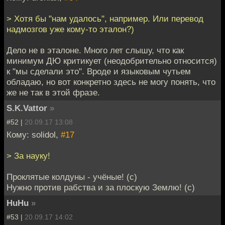
> Хотя бы "нам удалось", например. Или перевод
надмозгов уже кому-то эталон?)
Дело не в эталоне. Много лет слышу, что как
минимум ДЮ критикует (неодобрительно относится)
к "мы сделали это". Вроде и языковым чутьем
обладаю, но вот конкретно здесь не могу понять, что
же не так в этой фразе.
S.K.Vattor
»
#52 |
20.09.17 13:08
Кому: solidol,
#17
> За науку!
Проклятые колдуны - учёные! (с)
Нужно против рабства и за плоскую Землю! (с)
HuHu
»
#53 |
20.09.17 14:02