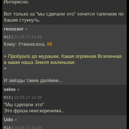
Интересно.
Вот только за "мы сделали это" хочется тапочком по
башке стукнуть.
rexozavr
»
#12 |
18.09.17 14:38
Кому: Утконосиха,
#6
> Пробрало до мурашек. Какая огромная Вселенная
и какая наша Земля маленькая.
>
И звёзды такие далёкие...
veles
»
#13 |
18.09.17 14:38
"Мы сделали это"
Это фраза неискоренима..
Udo
»
#14 |
18.09.17 14:38