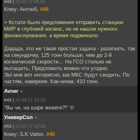
#48 |
20.09.17 08:01
Кому: Антон5,
#46
> Кстати было предложение отправить станцию
МИР в глубокий космос, но не нашли нужного
финансирования, а время поджимало
Дадада, это же такая простая задача - разогнать, так
на секундочку, 125 тонн больше, чем до 2-й
космической скорости... На ГСО столько не
вытащить. Предложить можно что угодно.
ЗЫ мне вот интересно, как МКС будут сводить. По
частям, наверное. Как-никак, 410 тонн.
Avner
»
#49 |
20.09.17 10:24
"Вы че, на шаре живете?!" ©
УниверСол
»
#50 |
20.09.17 10:36
Кому: S.K.Vattor,
#48