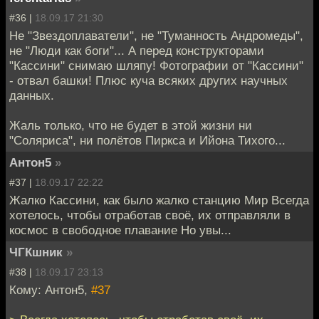
#36 |
18.09.17 21:30
Не "Звездоплаватели", не "Туманность Андромеды",
не "Люди как боги"... А перед конструкторами
"Кассини" снимаю шляпу! Фотографии от "Кассини"
- отвал башки! Плюс куча всяких других научных
данных.
Жаль только, что не будет в этой жизни ни
"Соляриса", ни полётов Пиркса и Ийона Тихого...
Антон5
»
#37 |
18.09.17 22:22
Жалко Кассини, как было жалко станцию Мир Всегда
хотелось, чтобы отработав своё, их отправляли в
космос в свободное плавание Но увы...
ЧГКшник
»
#38 |
18.09.17 23:13
Кому: Антон5,
#37