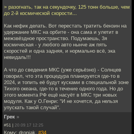
> разогнать, так на секундочку, 125 тонн больше, чем
до 2-й космической скорости...
Как нефик делать. Вот перестать тратить бензин на
удержание МКС на орбите - она сама и улетит в
межзвёздное пространство. Подумаешь, 3я
космическая - у любого авто нынче аж пять
скоростей и одна задняя, и нормально всё, эка
невидаль!!!
А что до сведения МКС (уже серьёзно) - Солнцев
говорил, что эта процедура планируется где-то в
2024, и топить её будут кусками в специальной зоне
Тихого океана, где-то в течение одного года. Но до
этого момента РФ ещё насуёт в МКС три новых
модуля. Как у О.Генри: "И не хочется, да нельзя
упускать такой случай".
Грек
»
#51 |
20.09.17 12:25
Кому: droniak,
#34