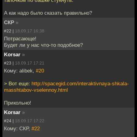
А как надо было сказать правильно?
СКР
»
#22 |
18.09.17 16:38
Потрасающе!
Будет ли у нас что-то подобное?
Korsar
»
#23 |
18.09.17 17:21
Кому: alibek,
#20
> Вот еще:
http://spacegid.com/interaktivnaya-shkala-
masshtabov-vselennoy.html
Прикольно!
Korsar
»
#24 |
18.09.17 17:22
Кому: СКР,
#22