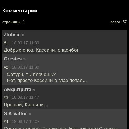
Комментарии
cтраницы: 1
всего: 57
Zlobsic
»
#1 |
18.09.17 11:39
Добрых снов, Кассини, спасибо)
Orestes
»
#2 |
18.09.17 11:39
- Сатурн, ты плачешь?
- Нет, просто Кассини в глаз попал...
Амфитрита
»
#3 |
18.09.17 11:47
Прощай, Кассини...
S.K.Vattor
»
#4 |
18.09.17 12:07
Снято в студиях Голливуда. Нет никакого Сатурна.