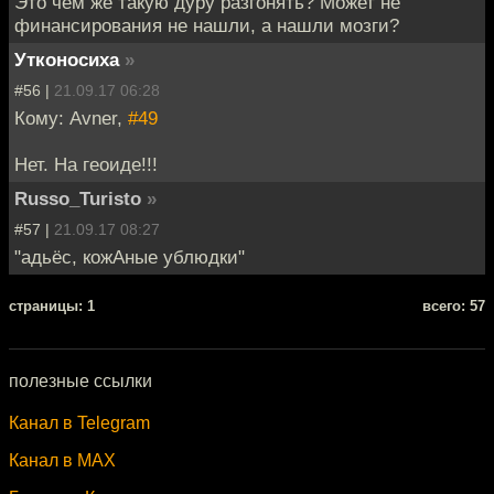
Это чем же такую дуру разгонять? Может не
финансирования не нашли, а нашли мозги?
Утконосиха
»
#56 |
21.09.17 06:28
Кому: Avner,
#49
Нет. На геоиде!!!
Russo_Turisto
»
#57 |
21.09.17 08:27
"адьёс, кожАные ублюдки"
cтраницы: 1
всего: 57
полезные ссылки
Канал в Telegram
Канал в MAX