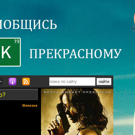
о?
Железки