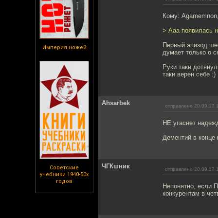
Кому: Agamemnon
> Ааа появилась н
Первый эпизод шес
Империя ножей
думает только о с
Руки таки дотянул
таки верен себе :)
Ahsarbek
отправлено 20.09.17 
НЕ угаснет надежд
Дементий в конце 
ЧГКшник
Советские
отправлено 20.09.17 
учебники 1940-50х
годов
Непонятно, если 
конкурентам в чет