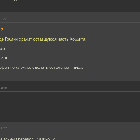
10:38
12
де Гоблин хранит оставшуюся часть Хоббита.
орю
не я
офон не сложно, сделать остальное - никак
11:48
.
12:55
авильный перевод "Казино" ?