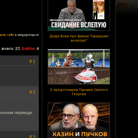
дать сайт
в megagroup.ru
Дядя Вова про фильм "Свидание
вслепую"
всего: 27,
Goblin
: 4
# 1
О предстоящем Турнире Святого
# 2
Георгия
вильном переводе
# 3