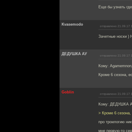
Еще бы узнать где
Kvasemodo
отправлено 21.09.17 
Зачетные носки ) 
ДЕДУШКА АУ
отправлено 21.09.17 
Кому: Agamemnon
Кроме 6 сезона, е
Goblin
отправлено 21.09.17 
Кому: ДЕДУШКА А
> Кроме 6 сезона,
про троилогию ник
мне первую-то се