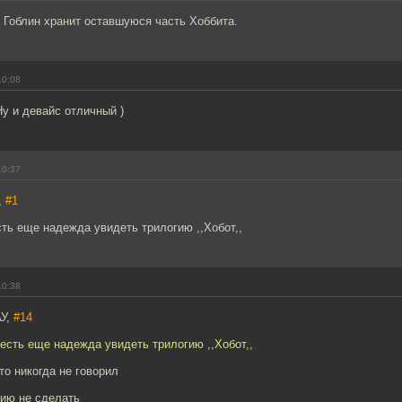
 Гоблин хранит оставшуюся часть Хоббита.
10:08
Ну и девайс отличный )
10:37
,
#1
сть еще надежда увидеть трилогию ,,Хобот,,
10:38
У,
#14
 есть еще надежда увидеть трилогию ,,Хобот,,
то никогда не говорил
рию не сделать