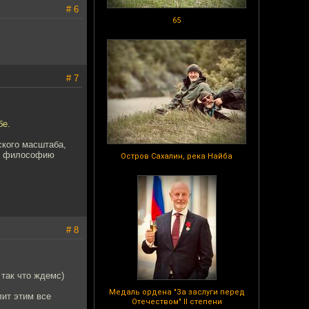
# 6
65
# 7
бе.
ского масштаба,
ую философию
Остров Сахалин, река Найба
# 8
 так что ждемс)
Медаль ордена "За заслуги перед
лит этим все
Отечеством" II степени