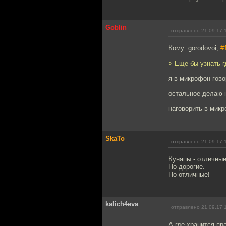
Goblin
отправлено 21.09.17 
Кому: gorodovoi,
#
> Еще бы узнать г
я в микрофон гов
остальное делаю 
наговорить в микр
SkaTo
отправлено 21.09.17 
Кунапы - отличные
Но дорогие.
Но отличные!
kalich4eva
отправлено 21.09.17 
А где хранится пр