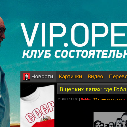
Картинки
Видео
Перев
Новости
В цепких лапах: где Го
20.09.17 17:05 |
Goblin
|
27 комментариев
»