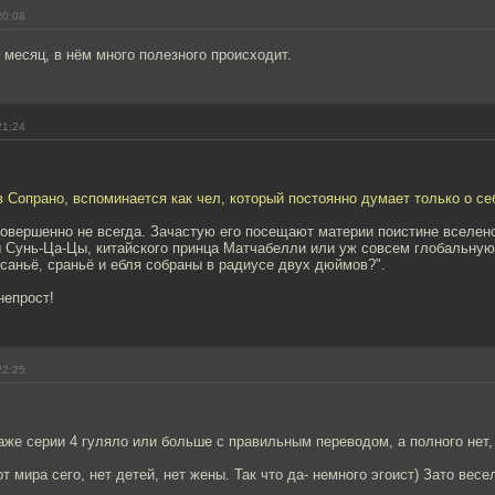
20:08
 месяц, в нём много полезного происходит.
21:24
 в Сопрано, вспоминается как чел, который постоянно думает только о се
совершенно не всегда. Зачастую его посещают материи поистине вселен
ы Сунь-Ца-Цы, китайского принца Матчабелли или уж совсем глобальн
саньё, сраньё и ебля собраны в радиусе двух дюймов?".
непрост!
22:25
аже серии 4 гуляло или больше с правильным переводом, а полного нет,
т мира сего, нет детей, нет жены. Так что да- немного эгоист) Зато весе