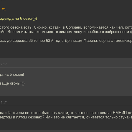
,
#1
адежда на 6 сезон)))
того сезона есть. Сирико, кстати, в Сопрано, вспоминается как чел, ко
ебе. Вспомнить только момент в зимнем лесу и ночёвке в заброшенном ф
ись до сериала 86-го про 63-й год с Деннисом Фарина: сцена с телевизо
19:17
а на 6 сезон!
ваще огонь=))
19:17
Поли Галтиери не хотел быть стукачом, то чего он свою семью ЕМНИП д
вертом и пятом сезонах? Или это не считается, считается только стукач