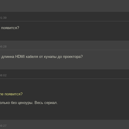
01:39
 появится?
06:28
 длинна HDMI кабеля от кунапы до проектора?
08:02
пе появится?
лько без цензуры. Весь сериал.
08:27