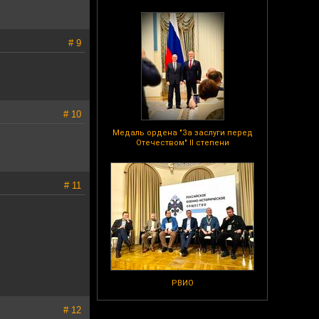
# 9
# 10
Медаль ордена "За заслуги перед
Отечеством" II степени
# 11
РВИО
# 12