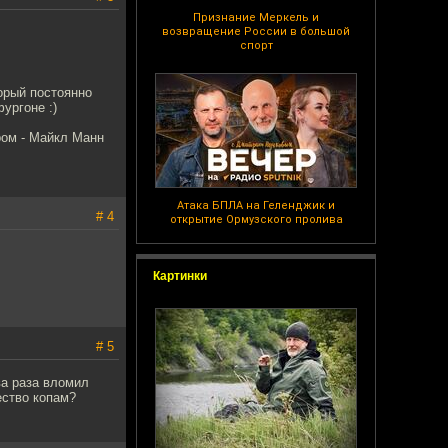
Признание Меркель и
возвращение России в большой
спорт
торый постоянно
ургоне :)
ром - Майкл Манн
Атака БПЛА на Геленджик и
# 4
открытие Ормузского пролива
Картинки
# 5
ва раза вломил
ество копам?