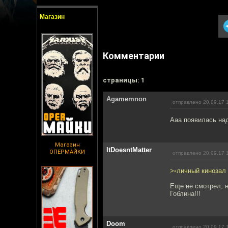
Магазин
Комментарии
cтраницы: 1
Agamemnon
отправлено 20.09.17 
Ааа появилась над
Магазин
ItDoesntMatter
ОПЕРМАЙКИ
отправлено 20.09.17 
>◦личный кинозал
Еще не смотрел, н
Гоблина!!!
Doom
отправлено 20.09.17 