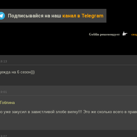
Подписывайся на наш
канал в Telegram
Goblin рекомендует
соз
18:13
ежда на 6 сезон)))
19:01
 Гоблина
о уже закусил в завистливой злобе вилку!!! Это же сколько всего в пра
19:07