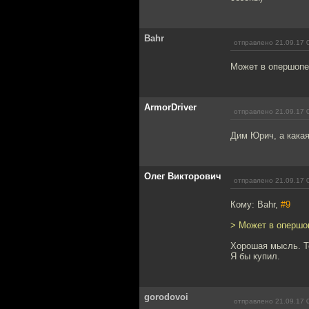
Bahr
отправлено 21.09.17 
Может в опершопе
ArmorDriver
отправлено 21.09.17 
Дим Юрич, а какая
Олег Викторович
отправлено 21.09.17 
Кому: Bahr,
#9
> Может в опершо
Хорошая мысль. То
Я бы купил.
gorodovoi
отправлено 21.09.17 