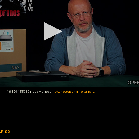
16:30
|
155039 просмотров
|
аудиоверсия
|
скачать
AP S2