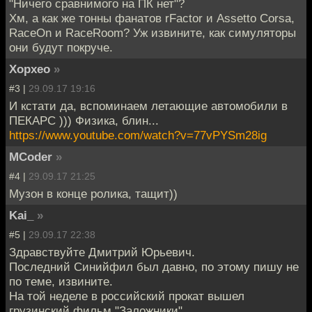
"Ничего сравнимого на ПК нет"?
Хм, а как же тонны фанатов rFactor и Assetto Corsa,
RaceOn и RaceRoom? Уж извините, как симуляторы
они будут покруче.
Хорхео
»
#3 |
29.09.17 19:16
И кстати да, вспоминаем летающие автомобили в
ПЕКАРС ))) Физика, блин...
https://www.youtube.com/watch?v=77vPYSm28ig
MCoder
»
#4 |
29.09.17 21:25
Музон в конце ролика, тащит))
Kai_
»
#5 |
29.09.17 22:38
Здравствуйте Дмитрий Юрьевич.
Последний Синийфил был давно, по этому пишу не
по теме, извините.
На той неделе в российский прокат вышел
грузинский фильм "Заложники".