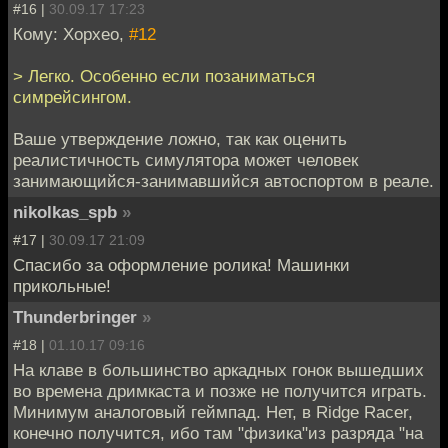
#16 |
30.09.17 17:23
Кому: Хорхео,
#12
> Легко. Особенно если позаниматься
симрейсингом.
Ваше утверждение ложно, так как оценить
реалистичность симулятора может человек
занимающийся-занимавшийся автоспортом в реале.
nikolkas_spb
»
#17 |
30.09.17 21:09
Спасибо за оформление ролика! Машинки
прикольные!
Thunderbringer
»
#18 |
01.10.17 09:16
На клаве в большинство аркадных гонок вышедших
во времена дримкаста и позже не получится играть.
Минимум аналоговый геймпад. Нет, в Ridge Racer,
конечно получится, ибо там "физика"из разряда "на