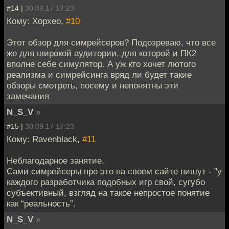
#14 |
30.09.17 17:23
Кому: Хорхео,
#10
Этот обзор для симрейсеров? Подозреваю, что все
же для широкой аудитории, для которой и ПК2
вполне себе симулятор. А уж кто хочет лютого
реализма и симрейсинга вряд ли будет такие
обзоры смотреть, посему и непонятны эти
замечания
N_S_V
»
#15 |
30.09.17 17:23
Кому: Ravenblack,
#11
Неблагодарное занятие.
Сами симрейсеры про это на своем сайте пишут - "у
каждого разработчика подобных игр свой, сугубо
субъективный, взгляд на такое непростое понятие
как “реальность”.
N_S_V
»