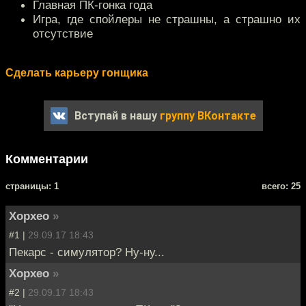
Главная ПК-гонка года
Игра, где спойлеры не страшны, а страшно их
отсутствие
Сделать карьеру гонщика
Вступай в нашу
группу ВКонтакте
Комментарии
cтраницы: 1
всего: 25
Хорхео
»
#1 |
29.09.17 18:43
Пекарс - симулятор? Ну-ну...
Хорхео
»
#2 |
29.09.17 18:43