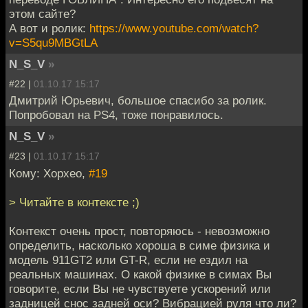
этом сайте?
А вот и ролик:
https://www.youtube.com/watch?
v=S5qu9MBGtLA
N_S_V
»
#22 |
01.10.17 15:17
Дмитрий Юрьевич, большое спасибо за ролик.
Попробовал на PS4, тоже понравилось.
N_S_V
»
#23 |
01.10.17 15:17
Кому: Хорхео,
#19
> Читайте в контексте ;)
Контекст очень прост, повторяюсь - невозможно
определить, насколько хороша в симе физика и
модель 911GT2 или GT-R, если не ездил на
реальных машинах. О какой физике в симах Вы
говорите, если Вы не чувствуете ускорений или
задницей снос задней оси? Вибрацией руля что ли?