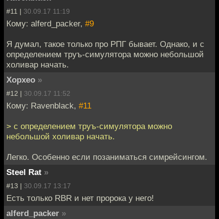
#11 |
30.09.17 11:19
Кому: alferd_packer,
#9
Я думал, такое только про РПГ бывает. Однако, и с
определением труъ-симулятора можно небольшой
холивар начать.
Хорхео
»
#12 |
30.09.17 11:52
Кому: Ravenblack,
#11
> с определением труъ-симулятора можно
небольшой холивар начать.
Легко. Особенно если позаниматься симрейсингом.
Steel Rat
»
#13 |
30.09.17 13:17
Есть только RBR и нет пророка у него!
alferd_packer
»