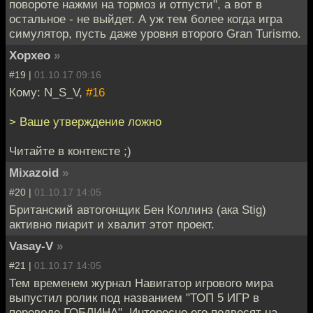
повороте нажми на тормоз и отпусти", а вот в
остальное - не выйдет. А уж тем более когда игра
симулятор, пусть даже уровня второго Gran Turismo.
Хорхео
»
#19 |
01.10.17 09:16
Кому: N_S_V,
#16
> Ваше утверждение ложно
Читайте в контексте ;)
Mixazoid
»
#20 |
01.10.17 14:05
Британский автогонщик Бен Коллинз (ака Stig)
активно пиарит и хвалит этот проект.
Vasay-V
»
#21 |
01.10.17 14:05
Тем временем журнал Навигатор игрового мира
выпустил ролик под названием "ТОП 5 ИГР в
переводе ГОБЛИНА". Интересно его подвесят на