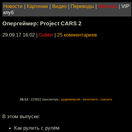
Новости
|
Картинки
|
Видео
|
Переводы
|
Магазин
|
VIP
клуб
Опергеймер: Project CARS 2
29.09.17 16:02
|
Goblin
|
25 комментариев
16:13
|
223822 просмотра
|
аудиоверсия
|
вконтакте
|
скачать
В этом выпуске:
Как рулить с рулём