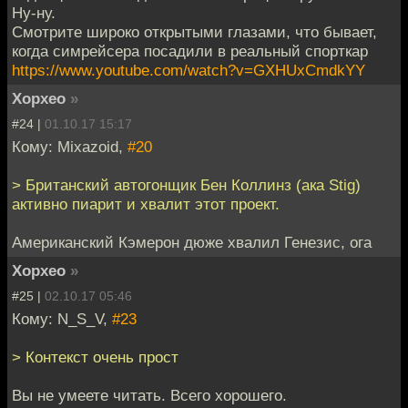
Ну-ну.
Смотрите широко открытыми глазами, что бывает,
когда симрейсера посадили в реальный спорткар
https://www.youtube.com/watch?v=GXHUxCmdkYY
Хорхео
»
#24 |
01.10.17 15:17
Кому: Mixazoid,
#20
> Британский автогонщик Бен Коллинз (ака Stig)
активно пиарит и хвалит этот проект.
Американский Кэмерон дюже хвалил Генезис, ога
Хорхео
»
#25 |
02.10.17 05:46
Кому: N_S_V,
#23
> Контекст очень прост
Вы не умеете читать. Всего хорошего.