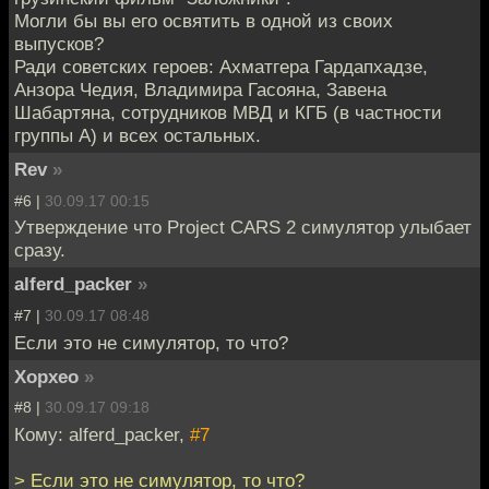
Могли бы вы его освятить в одной из своих
выпусков?
Ради советских героев: Ахматгера Гардапхадзе,
Анзора Чедия, Владимира Гасояна, Завена
Шабартяна, сотрудников МВД и КГБ (в частности
группы А) и всех остальных.
Rev
»
#6 |
30.09.17 00:15
Утверждение что Project CARS 2 симулятор улыбает
сразу.
alferd_packer
»
#7 |
30.09.17 08:48
Если это не симулятор, то что?
Хорхео
»
#8 |
30.09.17 09:18
Кому: alferd_packer,
#7
> Если это не симулятор, то что?