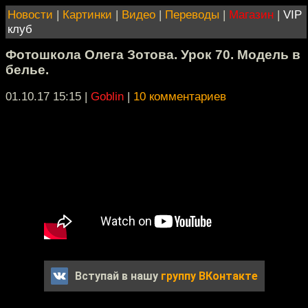
Новости
|
Картинки
|
Видео
|
Переводы
|
Магазин
|
VIP
клуб
Фотошкола Олега Зотова. Урок 70. Модель в
белье.
01.10.17 15:15
|
Goblin
|
10 комментариев
Вступай в нашу
группу ВКонтакте