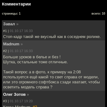
Комментарии
cтраницы: 1
всего: 10
Завал
»
#1 |
01.10.17 16:33
Стоп-кадр такой же вкусный как в соседнем ролике.
Madnum
»
#2 |
01.10.17 16:33
Больше уроков в белье и без !
Шутка, остальные тоже отличные.
Такой вопрос а в фото, к примеру на 2:08
пспользуется ещё какой то свет справа от модели,
или это огромного софтбокса сзади хватает, чтобы
осветить модель справа ?
Олег Зотов
»
#3 |
01.10.17 19:20
Кому: Madnum,
#2