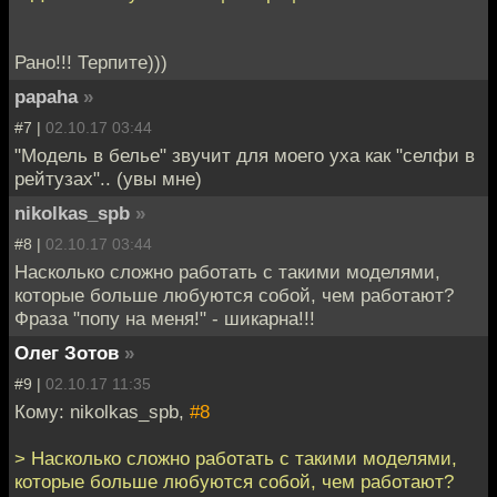
Рано!!! Терпите)))
papaha
»
#7 |
02.10.17 03:44
"Модель в белье" звучит для моего уха как "селфи в
рейтузах".. (увы мне)
nikolkas_spb
»
#8 |
02.10.17 03:44
Насколько сложно работать с такими моделями,
которые больше любуются собой, чем работают?
Фраза "попу на меня!" - шикарна!!!
Олег Зотов
»
#9 |
02.10.17 11:35
Кому: nikolkas_spb,
#8
> Насколько сложно работать с такими моделями,
которые больше любуются собой, чем работают?