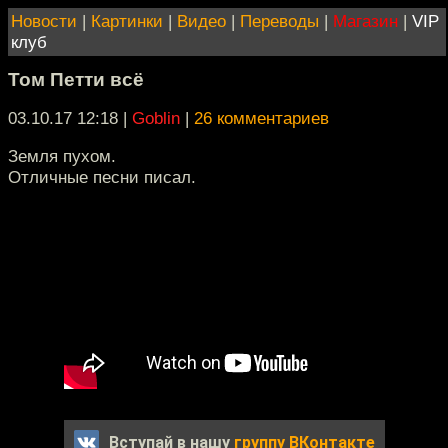
Новости
|
Картинки
|
Видео
|
Переводы
|
Магазин
|
VIP
клуб
Том Петти всё
03.10.17 12:18
|
Goblin
|
26 комментариев
Земля пухом.
Отличные песни писал.
Вступай в нашу
группу ВКонтакте