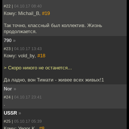
#22 |
04.10.17 08:40
Кому: Michail_B,
#19
Так точно, классный был коллектив. Жизнь
продолжается.
790
»
#23 |
04.10.17 13:43
Кому: vold_by,
#18
> Скоро никого не останется...
Да ладно, вон Тимати - живее всех живых!1
Nor
»
#24 |
04.10.17 23:41
.
USSR
»
#25 |
05.10.17 05:39
Кому: Yegor K.,
#8