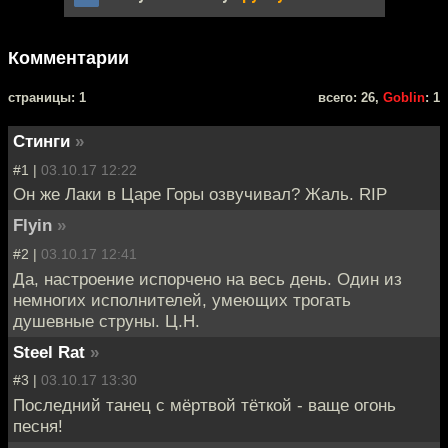
Комментарии
cтраницы: 1
всего: 26,
Goblin
: 1
Стинги
»
#1 |
03.10.17 12:22
Он же Лаки в Царе Горы озвучивал? Жаль. RIP
Flyin
»
#2 |
03.10.17 12:41
Да, настроение испорчено на весь день. Один из
немногих исполнителей, умеющих трогать
душевные струны. Ц.Н.
Steel Rat
»
#3 |
03.10.17 13:30
Последний танец с мёртвой тёткой - ваще огонь
песня!