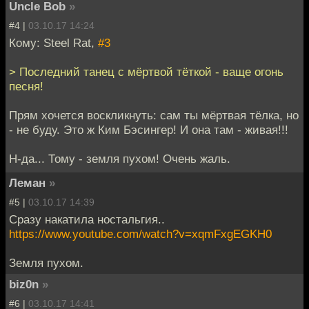
Uncle Bob
»
#4 |
03.10.17 14:24
Кому: Steel Rat,
#3
> Последний танец с мёртвой тёткой - ваще огонь
песня!
Прям хочется воскликнуть: сам ты мёртвая тёлка, но
- не буду. Это ж Ким Бэсингер! И она там - живая!!!
Н-да... Тому - земля пухом! Очень жаль.
Леман
»
#5 |
03.10.17 14:39
Сразу накатила ностальгия..
https://www.youtube.com/watch?v=xqmFxgEGKH0
Земля пухом.
biz0n
»
#6 |
03.10.17 14:41