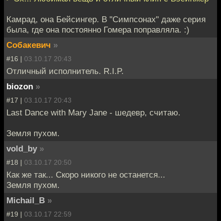
Камрад, она Бейсингер. В "Симпсонах" даже серия
была, где она постоянно Гомера поправляла. :)
Собакевич
»
#16 |
03.10.17 20:43
Отличный исполнитель. R.I.P.
biozon
»
#17 |
03.10.17 20:43
Last Dance with Mary Jane - шедевр, считаю.
Земля пухом.
vold_by
»
#18 |
03.10.17 20:50
Как же так... Скоро никого не останется...
Земля пухом.
Michail_B
»
#19 |
03.10.17 22:59