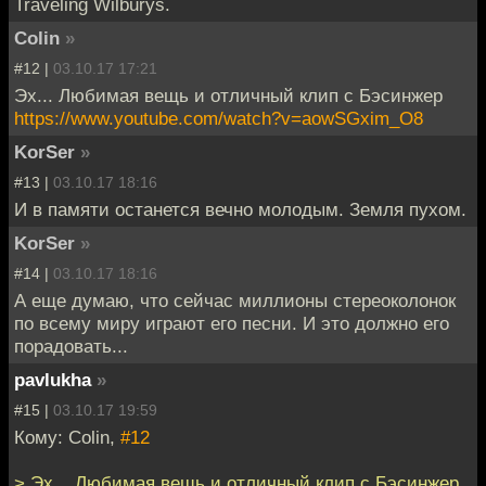
Traveling Wilburys.
Colin
»
#12 |
03.10.17 17:21
Эх... Любимая вещь и отличный клип с Бэсинжер
https://www.youtube.com/watch?v=aowSGxim_O8
KorSer
»
#13 |
03.10.17 18:16
И в памяти останется вечно молодым. Земля пухом.
KorSer
»
#14 |
03.10.17 18:16
А еще думаю, что сейчас миллионы стереоколонок
по всему миру играют его песни. И это должно его
порадовать...
pavlukha
»
#15 |
03.10.17 19:59
Кому: Colin,
#12
> Эх... Любимая вещь и отличный клип с Бэсинжер