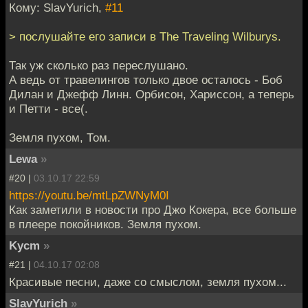
Кому: SlavYurich,
#11
> послушайте его записи в The Traveling Wilburys.
Так уж сколько раз переслушано.
А ведь от травелингов только двое осталось - Боб
Дилан и Джефф Линн. Орбисон, Хариссон, а теперь
и Петти - все(.
Земля пухом, Том.
Lewa
»
#20 |
03.10.17 22:59
https://youtu.be/mtLpZWNyM0I
Как заметили в новости про Джо Кокера, все больше
в плеере покойников. Земля пухом.
Kycm
»
#21 |
04.10.17 02:08
Красивые песни, даже со смыслом, земля пухом...
SlavYurich
»