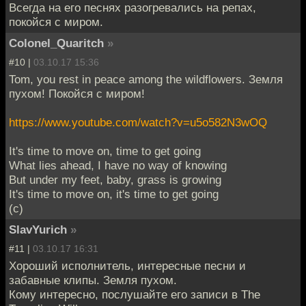
Всегда на его песнях разогревались на репах,
покойся с миром.
Colonel_Quaritch
»
#10 |
03.10.17 15:36
Tom, you rest in peace among the wildflowers. Земля
пухом! Покойся с миром!
https://www.youtube.com/watch?v=u5o582N3wOQ
It's time to move on, time to get going
What lies ahead, I have no way of knowing
But under my feet, baby, grass is growing
It's time to move on, it's time to get going
(c)
SlavYurich
»
#11 |
03.10.17 16:31
Хороший исполнитель, интересные песни и
забавные клипы. Земля пухом.
Кому интересно, послушайте его записи в The