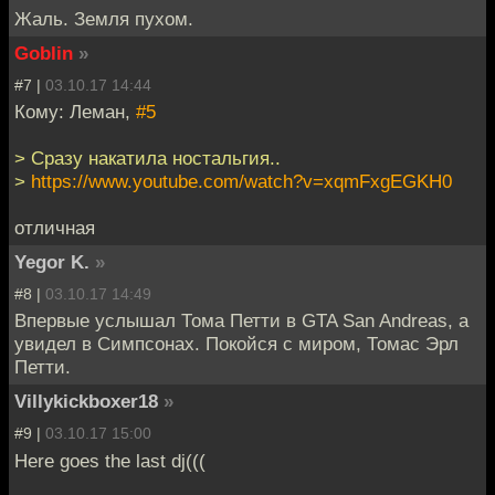
Жаль. Земля пухом.
Goblin
»
#7 |
03.10.17 14:44
Кому: Леман,
#5
> Сразу накатила ностальгия..
>
https://www.youtube.com/watch?v=xqmFxgEGKH0
отличная
Yegor K.
»
#8 |
03.10.17 14:49
Впервые услышал Тома Петти в GTA San Andreas, а
увидел в Симпсонах. Покойся с миром, Томас Эрл
Петти.
Villykickboxer18
»
#9 |
03.10.17 15:00
Here goes the last dj(((