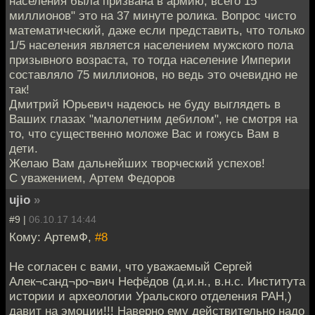
населения была призвана в армию, всего 15
миллионов" это на 37 минуте ролика. Вопрос чисто
математический, даже если представить, что только
1/5 населения является населением мужского пола
призывного возраста, то тогда население Империи
составляло 75 миллионов, но ведь это очевидно не
так!
Дмитрий Юрьевич надеюсь не буду выглядеть в
Ваших глазах "малолетним дебилом", не смотря на
то, что существенно моложе Вас и гожусь Вам в
дети.
Желаю Вам дальнейших творческий успехов!
С уважением, Артем Федоров
ujio
»
#9 |
06.10.17 14:44
Кому: АртемФ,
#8
Не согласен с вами, что уважаемый Сергей
Алек¬санд¬ро¬вич Нефёдов (д.и.н., в.н.с. Института
истории и археологии Уральского отделения РАН,)
давит на эмоции!!! Наверно ему действительно надо