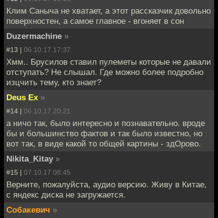
Клим Саныча не хватает, а этот рассказчик довольно
поверхностен, а самое главное - вгоняет в сон
Duzermachine
»
#13 |
06.10.17 17:37
Хмм.. Брусилов ставил пулеметы которые не давали
отступать? Не слышал. Где можно более подробно
изцчить тему, кто знает?
Deus Ex
»
#14 |
06.10.17 20:21
а ничо так, было интересно и познавательно. вроде
бы и большинство фактов и так было известно, но
вот так, в виде какой то общей картины - здОрово.
Nikita_Kitay
»
#15 |
07.10.17 08:45
Верните, пожалуйста, аудио версию. Живу в Китае,
с яндекс диска не загружается.
Собакевич
»