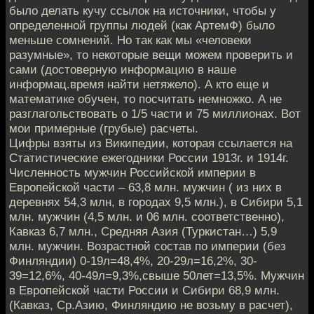
было делать кучу ссылок на источники, чтобы у
определенной группы людей (как АртемФ) было
меньше сомнений. Но так как мы «человеки
разумные», то некоторые вещи можем проверить и
сами (достоверную информацию в наше
информац.время найти нетяжело). А кто еще и
математике обучен, то посчитать немножко. А не
разглагольствовать о 1/5 части и 75 миллионах. Вот
мои примерные (грубые) расчеты.
Цифры взяты из Википедии, которая ссылается на
Статистические ежегодники России 1913г. и 1914г.
Численность мужчин Российской империи в
Европейской части – 63,8 млн. мужчин ( из них в
деревнях 54,3 млн, в городах 9,5 млн.), в Сибири 5,1
млн. мужчин (4,5 млн. и 06 млн. соответственно),
Кавказ 6,7 млн., Средняя Азия (Туркистан…) 5,9
млн. мужчин. Возрастной состав по империи (без
Финляндии) 0-19л=48,4%, 20-29л=16,2%, 30-
39=12,6%, 40-49л=9,3%,свыше 50лет=13,5%. Мужчин
в Европейской части России и Сибири 68,9 млн.
(Кавказ, Ср.Азию, Финляндию не возьму в расчет),