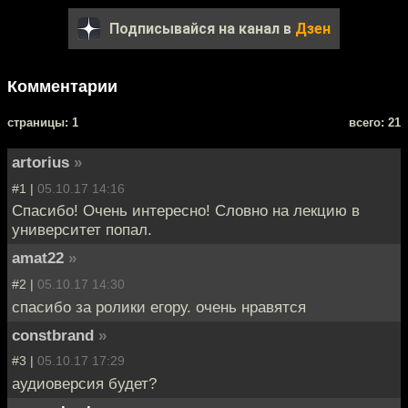
Подписывайся на канал в
Дзен
Комментарии
cтраницы: 1
всего: 21
artorius
»
#1 |
05.10.17 14:16
Спасибо! Очень интересно! Словно на лекцию в
университет попал.
amat22
»
#2 |
05.10.17 14:30
спасибо за ролики егору. очень нравятся
constbrand
»
#3 |
05.10.17 17:29
аудиоверсия будет?