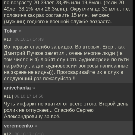
по возрасту 20-39лет 28,8% или 19,8млн. (если 20-
49лет 38,1% или 26,3млн.). Округлим до 30 млн., т.е.
половина как раз составить 15 млн. человек
(мужчин) годного к военной службе возраста.
Tokar
»
#10 |
06.10.17 14:49
Во первых спасибо за видео. Во вторых, Егор , как
Дмитрий Пучков заметил , очень многие люди ( в
том числе и я) любят слушать аудиоверсии по пути
на работу , а для аудиоверсии вопросы написанные
на экране не видны)). Проговаривайте их в слух в
следующий раз пожалуйста !!
anivchanka
»
#11 |
06.10.17 14:50
Чуть инфаркт не хватил от всего этого. Второй день
ролик не отпускает... Спасибо Сергею
Александровичу за всё.
veremeenko
»
#12 |
06.10.17 16:18