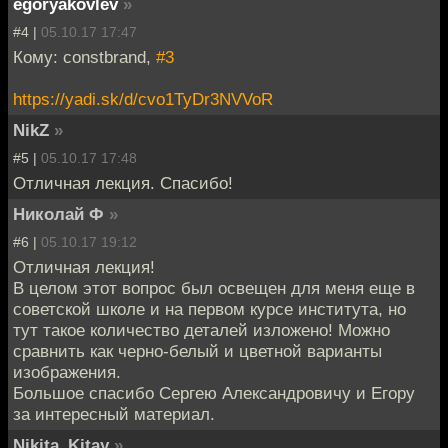
egoryakovlev
»
#4 |
05.10.17 17:47
Кому: constbrand,
#3
https://yadi.sk/d/cvo1TyDr3NVVoR
NikZ
»
#5 |
05.10.17 17:48
Отличная лекция. Спасибо!
Николай Ф
»
#6 |
05.10.17 19:12
Отличная лекция!
В целом этот вопрос был освещен для меня еще в
советской школе и на первом курсе института, но
тут такое количество деталей изложено! Можно
сравнить как черно-белый и цветной варианты
изображения.
Большое спасибо Сергею Александровичу и Егору
за интересный материал.
Nikita_Kitay
»