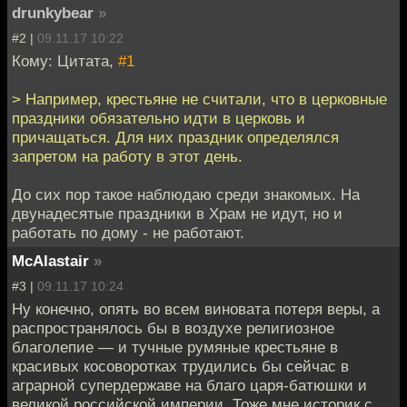
drunkybear
»
#2 |
09.11.17 10:22
Кому: Цитата,
#1
> Например, крестьяне не считали, что в церковные
праздники обязательно идти в церковь и
причащаться. Для них праздник определялся
запретом на работу в этот день.
До сих пор такое наблюдаю среди знакомых. На
двунадесятые праздники в Храм не идут, но и
работать по дому - не работают.
McAlastair
»
#3 |
09.11.17 10:24
Ну конечно, опять во всем виновата потеря веры, а
распространялось бы в воздухе религиозное
благолепие — и тучные румяные крестьяне в
красивых косоворотках трудились бы сейчас в
аграрной супердержаве на благо царя-батюшки и
великой российской империи. Тоже мне историк с