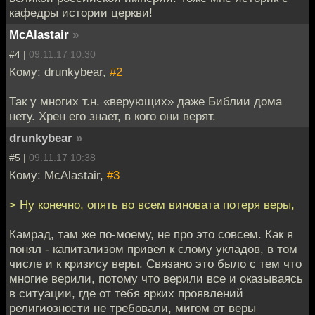
кафедры истории церкви!
McAlastair
»
#4 |
09.11.17 10:30
Кому: drunkybear,
#2
Так у многих т.н. «верующих» даже Библии дома
нету. Хрен его знает, в кого они верят.
drunkybear
»
#5 |
09.11.17 10:38
Кому: McAlastair,
#3
> Ну конечно, опять во всем виновата потеря веры,
Камрад, там же по-моему, не про это совсем. Как я
понял - капитализом привел к слому укладов, в том
числе и к кризису веры. Связано это было с тем что
многие верили, потому что верили все и оказываясь
в ситуации, где от тебя ярких проявлений
религиозности не требовали, мигом от веры