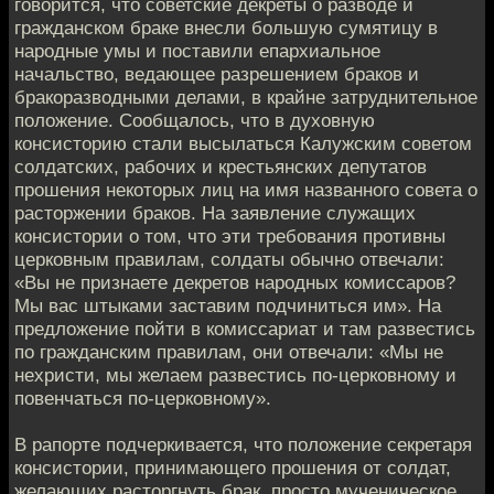
говорится, что советские декреты о разводе и
гражданском браке внесли большую сумятицу в
народные умы и поставили епархиальное
начальство, ведающее разрешением браков и
бракоразводными делами, в крайне затруднительное
положение. Сообщалось, что в духовную
консисторию стали высылаться Калужским советом
солдатских, рабочих и крестьянских депутатов
прошения некоторых лиц на имя названного совета о
расторжении браков. На заявление служащих
консистории о том, что эти требования противны
церковным правилам, солдаты обычно отвечали:
«Вы не признаете декретов народных комиссаров?
Мы вас штыками заставим подчиниться им». На
предложение пойти в комиссариат и там развестись
по гражданским правилам, они отвечали: «Мы не
нехристи, мы желаем развестись по-церковному и
повенчаться по-церковному».
В рапорте подчеркивается, что положение секретаря
консистории, принимающего прошения от солдат,
желающих расторгнуть брак, просто мученическое,