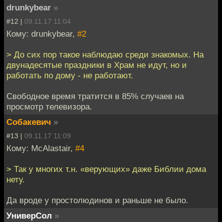
drunkybear
»
#12 |
09.11.17 11:04
Кому: drunkybear,
#2
> До сих пор такое наблюдаю среди знакомых. На
двунадесятые праздники в Храм не идут, но и
работать по дому - не работают.
Свободное время тратится в 85% случаев на
просмотр телевизора.
Собакевич
»
#13 |
09.11.17 11:09
Кому: McAlastair,
#4
> Так у многих т.н. «верующих» даже Библии дома
нету.
Да вроде у простолюдинов и раньше не было.
УниверСол
»