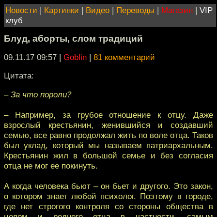
Новости
|
Картинки
|
Видео
|
Переводы
|
Магазин
|
VIP
клуб
Блуд, аборты, слом традиций
09.11.17 09:57
|
Goblin
|
81 комментарий
Цитата:
– За что пороли?
– Например, за грубое отношение к отцу. Даже
взрослый крестьянин, женившийся и создавший
семью, все равно продолжал жить по воле отца. Таков
был уклад, который мы называем патриархальным.
Крестьянин жил в большой семье и без согласия
отца не мог ее покинуть.
А когда человека бьют – он бьет и другого. Это закон,
о котором знает любой психолог. Поэтому в городе,
где нет строгого контроля со стороны общества в
целом и родного отца в частности, самым