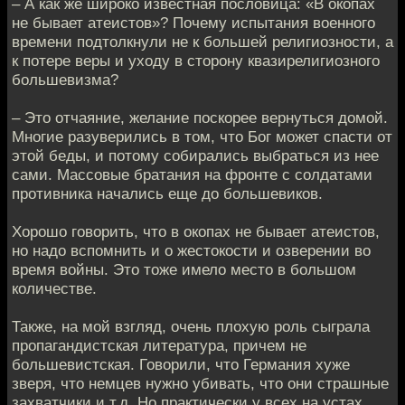
– А как же широко известная пословица: «В окопах
не бывает атеистов»? Почему испытания военного
времени подтолкнули не к большей религиозности, а
к потере веры и уходу в сторону квазирелигиозного
большевизма?
– Это отчаяние, желание поскорее вернуться домой.
Многие разуверились в том, что Бог может спасти от
этой беды, и потому собирались выбраться из нее
сами. Массовые братания на фронте с солдатами
противника начались еще до большевиков.
Хорошо говорить, что в окопах не бывает атеистов,
но надо вспомнить и о жестокости и озверении во
время войны. Это тоже имело место в большом
количестве.
Также, на мой взгляд, очень плохую роль сыграла
пропагандистская литература, причем не
большевистская. Говорили, что Германия хуже
зверя, что немцев нужно убивать, что они страшные
захватчики и т.д. Но практически у всех на устах