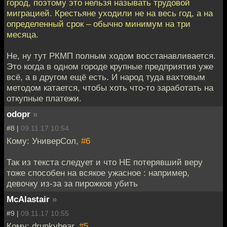
город, поэтому это нельзя называть трудовой
миграцией. Крестьяне уходили не на весь год, а на
определенный срок – обычно минимум на три
месяца.
Не, ну тут РКМП полным ходом восстанавливается.
Это когда в одном городе крупные предприятия уже
всё, а в другом ещё есть. И народ туда вахтовым
методом катается, чтобы хоть что-то заработать на
откупные платежи.
odopr
»
#8 |
09.11.17 10:54
Кому: УниверСол,
#6
Так из текста следует и что НЕ потерявший веру
тоже способен на всякое ужасное : например,
девочку из-за за пирожков убить
McAlastair
»
#9 |
09.11.17 10:55
Кому: drunkybear,
#5