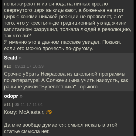
попы жиреют и из синода на пинках кресло
свергнутого царя выкидывают, а боженька на этот
цирк с конями никакой реакции не проявляет, а от
того, что у крестьян-де традиционный уклад жизни
капитализм разрушил, толкала людей в революцию,
так что ли?
Я именно это в данном пассаже увидел. Покажи,
если его можно прочесть по-другому.
Scald
»
#10 |
09.11.17 10:59
Срочно убрать Некрасова из школьной программы
по литературе! А Солженицына учить наизусть, как
раньше учили "Буревестника" Горького.
odopr
»
#11 |
09.11.17 11:01
Кому: McAlastair,
#9
Да мне вообще думается: смысл искать в этой
статье смысла нет.