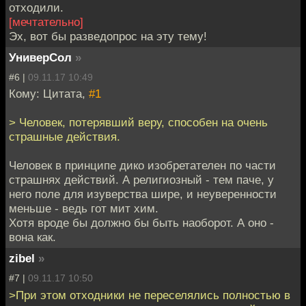
отходили.
[мечтательно]
Эх, вот бы разведопрос на эту тему!
УниверСол
»
#6 |
09.11.17 10:49
Кому: Цитата,
#1
> Человек, потерявший веру, способен на очень
страшные действия.
Человек в принципе дико изобретателен по части
страшнях действий. А религиозный - тем паче, у
него поле для изуверства шире, и неуверенности
меньше - ведь гот мит хим.
Хотя вроде бы должно бы быть наоборот. А оно -
вона как.
zibel
»
#7 |
09.11.17 10:50
>При этом отходники не переселялись полностью в