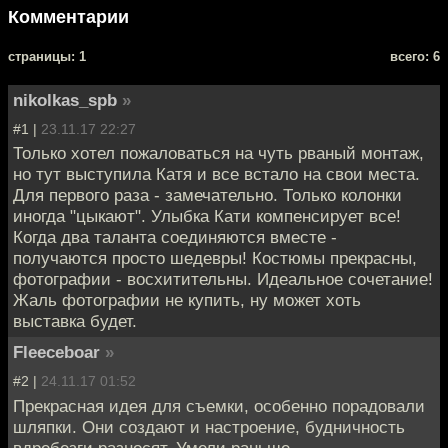
Комментарии
cтраницы: 1
всего: 6
nikolkas_spb
»
#1 |
23.11.17 22:27
Только хотел пожаловаться на чуть рваный монтаж,
но тут выступила Катя и все встало на свои места.
Для первого раза - замечательно. Только колонки
иногда "цыкают". Улыбка Кати компенсирует все!
Когда два таланта соединяются вместе -
получаются просто шедевры! Костюмы прекрасны,
фотографии - восхитительны. Идеальное сочетание!
Жаль фотографии не купить, ну может хоть
выставка будет.
Fleeceboar
»
#2 |
24.11.17 01:52
Прекрасная идея для съемки, особенно порадовали
шляпки. Они создают и настроение, будничность
вдребезги разносят. Умели раньше