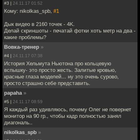
#3 |
24.11.17 01:52
Кому: nikolkas_spb,
#1
Дык видео в 2160 точек - 4K.
Делай скриншоты - печатай фотки хоть метр на два -
какие проблемы?
Вовка-тренер
»
#4 |
24.11.17 07:38
История Хельмута Ньютона про кольцевую
вспышку- это просто жесть. Залитые кровью,
красные глаза моделей... ну это очень сурово,
просто страшно себе представить.
papaha
»
#5 |
24.11.17 08:59
Я каждый раз удивляюсь, почему Олег не повернет
монитор на 90 гр., чтобы кадр полностью занял
диагональ..
nikolkas_spb
»