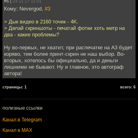
#6 |
24.11.17 11:01
Кому: Nevergod,
#3
> Дык видео в 2160 точек - 4K.
> Делай скриншоты - печатай фотки хоть метр на
два - какие проблемы?
Ну во-первых, не хватит, при распечатке на А3 будет
коряво, тем более принт-скрин не наш выбор. Во-
вторых, хотелось бы официально, да и деньги
лишними не бывают. Ну и главное, это автограф
автора!
cтраницы: 1
всего: 6
полезные ссылки
Канал в Telegram
Канал в MAX