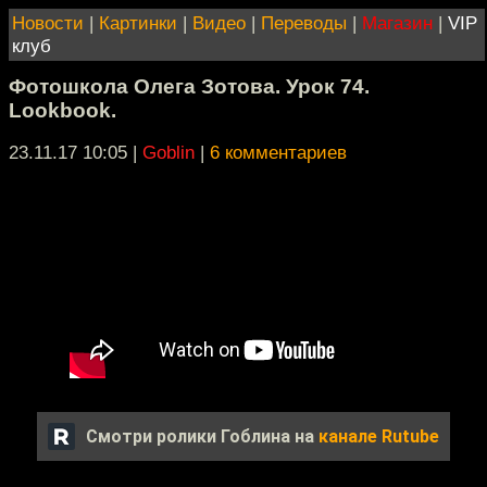
Новости
|
Картинки
|
Видео
|
Переводы
|
Магазин
|
VIP
клуб
Фотошкола Олега Зотова. Урок 74.
Lookbook.
23.11.17 10:05
|
Goblin
|
6 комментариев
Смотри ролики Гоблина на
канале Rutube