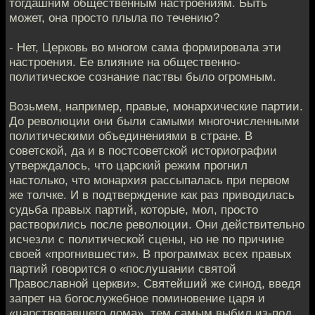
тогдашним общественным настроениям. Быть
может, она просто плыла по течению?
- Нет, Церковь во многом сама формировала эти
настроения. Ее влияние на общественно-
политическое сознание паствы было огромным.
Возьмем, например, правые, монархические партии.
До революции они были самыми многочисленными
политическими объединениями в стране. В
советской, да и в постсоветской историографии
утверждалось, что царский режим прогнил
настолько, что монархия рассыпалась при первом
же толчке. И в подтверждение как раз приводилась
судьба правых партий, которые, мол, просто
растворились после революции. Они действительно
исчезли с политической сцены, но не по причине
своей «прогнившести». В программах всех правых
партий говорится о «послушании святой
Православной церкви». Святейший же синод, введя
запрет на богослужебное поминовение царя и
«царствовавшего дома», тем самым выбил из-под