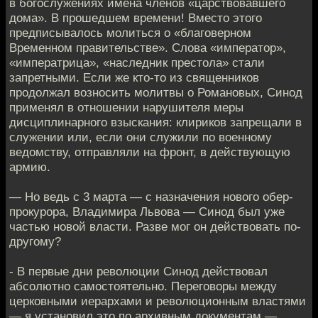
в богослужениях имена членов «царствовавшего
дома». В прошедшем времени! Вместо этого
предписывалось молиться о «благоверном
Временном правительстве». Слова «император»,
«императрица», «наследник престола» стали
запретными. Если же кто-то из священников
продолжал возносить молитвы о Романовых, Синод
применял в отношении нарушителя меры
дисциплинарного взыскания: клириков запрещали в
служении или, если они служили по военному
ведомству, отправляли на фронт, в действующую
армию.
— Но ведь с 3 марта — с назначения нового обер-
прокурора, Владимира Львова — Синод был уже
частью новой власти. Разве мог он действовать по-
другому?
- В первые дни революции Синод действовал
абсолютно самостоятельно. Переговоры между
церковными иерархами и революционным властями
— я установил это по архивным документам —