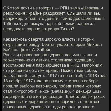
Об этом почти не говорят — РПЦ тема «Церковь и
революция» крайне раздражает. Слышали ли вы,
например, о том, что деньги, тайно доставленные в
Тобольск для выкупа царской семьи, запретил
передавать охране патриарх Тихон?
Как Церковь свергла царскую власть: историк,
открывший правду, боится удара топором Михаил
Бабкин. фото: А. Забрин
Русская православная церковь весьма пышно и
торжественно отметила столетнюю годовщину
восстановления патриаршества в РПЦ. Напомним,
что решение об этом принял Поместный собор,
заседавший с августа 1917-го по сентябрь 1918 года.
18 ноября 1917 года по новому стилю на соборе
прошли выборы патриарха, победителем которых
стал митрополит Тихон (Белавин). 4 декабря 1917
года прошла его интронизация. В юбилейных речах
церковных иерархов много говорилось о жертвах,
понесенных Церковью в годы революционного