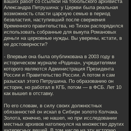
ваших работ со ссылкой на тобольского архивиста
Александра Петрушина: у Церкви была реальная
возможность спасти царскую семью в период
безвластия, наступивший после свержения
Временного правительства, но Тихон распорядился
использовать собранные для выкупа Романовых
деньги на церковные нужды. Вы уверены, кстати, в
ее достоверности?
- Впервые она была опубликована в 2003 году в
историческом журнале «Родина», учредителями
которого являются Администрация Президента
России и Правительство России. А потом я сам
разыскал этого Петрушина. По образованию он
историк, но работал в КГБ, потом — в ФСБ. Лет 10
как вышел в отставку.
По его словам, в силу своих должностных
обязанностей он искал в Сибири золото Колчака.
Золота, конечно, не нашел, но при исследовании
местных архивов натолкнулся на множество других
интересных вещей. В том числе на эту историю.