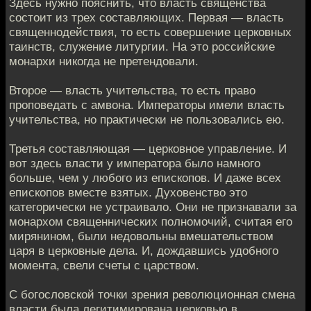
Здесь нужно пояснить, что власть священства
состоит из трех составляющих. Первая — власть
священнодействия, то есть совершение церковных
таинств, служение литургии. На это российские
монархи никогда не претендовали.
Второе — власть учительства, то есть право
проповедать с амвона. Императоры имели власть
учительства, но практически не пользовались ею.
Третья составляющая — церковное управление. И
вот здесь власти у императора было намного
больше, чем у любого из епископов. И даже всех
епископов вместе взятых. Духовенство это
категорически не устраивало. Они не признавали за
монархом священнических полномочий, считая его
мирянином, были недовольны вмешательством
царя в церковные дела. И, дождавшись удобного
момента, свели счеты с царством.
С богословской точки зрения революционная смена
власти была легитимирована церковью в