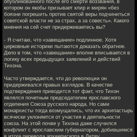
опубликованного после его смерти воззвания, в
котором он якобы призывает клир и мирян «без
боязни погрешить против святой веры подчиниться
советской власти не за страх, а за совесть». Какого
мнения на сей счет придерживаетесь вы?
- Я считаю, что «завещание» подлинное. Хотя
церковные историки пытаются доказать обратное.
Дело в том, что «завещание» вполне вписывается в
логику всех предыдущих заявлений и действий
Тихона.
Часто утверждается, что до революции он
придерживался правых взглядов. В качестве
подтверждения приводится тот факт, что Тихон
являлся почетным председателем ярославского
отделения Союза русского народа. Но сами
монархисты тогда возмущались, что их архипастырь
всячески уклоняется от участия в деятельности
союза. На этой почве у Тихона даже случился
конфликт с ярославским губернатором, добившимся
в итоге перевода архиепископа в Литву.