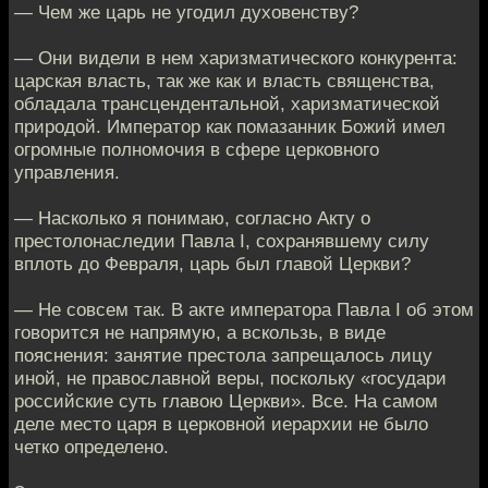
— Чем же царь не угодил духовенству?
— Они видели в нем харизматического конкурента:
царская власть, так же как и власть священства,
обладала трансцендентальной, харизматической
природой. Император как помазанник Божий имел
огромные полномочия в сфере церковного
управления.
— Насколько я понимаю, согласно Акту о
престолонаследии Павла I, сохранявшему силу
вплоть до Февраля, царь был главой Церкви?
— Не совсем так. В акте императора Павла I об этом
говорится не напрямую, а вскользь, в виде
пояснения: занятие престола запрещалось лицу
иной, не православной веры, поскольку «государи
российские суть главою Церкви». Все. На самом
деле место царя в церковной иерархии не было
четко определено.