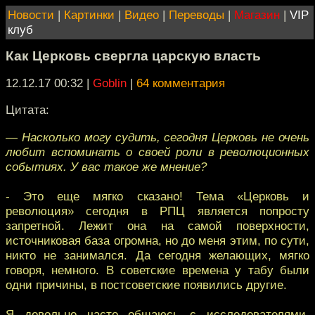
Новости
|
Картинки
|
Видео
|
Переводы
|
Магазин
|
VIP
клуб
Как Церковь свергла царскую власть
12.12.17 00:32
|
Goblin
|
64 комментария
Цитата:
— Насколько могу судить, сегодня Церковь не очень
любит вспоминать о своей роли в революционных
событиях. У вас такое же мнение?
- Это еще мягко сказано! Тема «Церковь и
революция» сегодня в РПЦ является попросту
запретной. Лежит она на самой поверхности,
источниковая база огромна, но до меня этим, по сути,
никто не занимался. Да сегодня желающих, мягко
говоря, немного. В советские времена у табу были
одни причины, в постсоветские появились другие.
Я довольно часто общаюсь с исследователями,