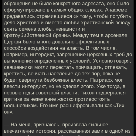
обращения не было конкретного адресата, оно было
сформулировано в самых общих словах. Анафеме
предавались стремившиеся «к тому, чтобы погубить
дело Христово и вместо любви христианской всюду
сеять семена злобы, ненависти и
братоубийственной брани». Между тем в арсенале
Церкви было много довольно эффективных
способов воздействия на власть. В том числе,
например, интердикт, запрещение церковных треб до
выполнения определенных условий. Условно говоря,
священники могли перестать причащать, отпевать,
крестить, венчать население до тех пор, пока не
будет свергнута безбожная власть. Патриарх мог
ввести интердикт, но не сделал этого. Уже тогда, в
первые годы советской власти, Тихон подвергался
критике за нежелание жестко противостоять
большевикам. Его имя расшифровывали как «Тих
он».
— На меня, признаюсь, произвела сильное
впечатление история, рассказанная вами в одной из