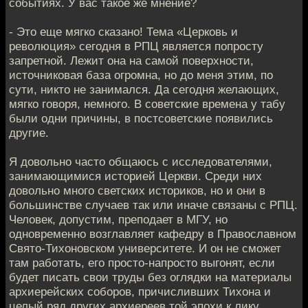
событиях. У вас такое же мнение?
- Это еще мягко сказано! Тема «Церковь и
революция» сегодня в РПЦ является попросту
запретной. Лежит она на самой поверхности,
источниковая база огромна, но до меня этим, по
сути, никто не занимался. Да сегодня желающих,
мягко говоря, немного. В советские времена у табу
были одни причины, в постсоветские появились
другие.
Я довольно часто общаюсь с исследователями,
занимающимися историей Церкви. Среди них
довольно много светских историков, но и они в
большинстве случаев так или иначе связаны с РПЦ.
Человек, допустим, преподает в МГУ, но
одновременно возглавляет кафедру в Православном
Свято-Тихоновском университете. И он не сможет
там работать, его просто-напросто выгонят, если
будет писать свои труды без оглядки на материалы
архиерейских соборов, причисливших Тихона и
целый ряд других архиереев той эпохи к лику