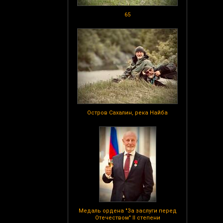
65
Остров Сахалин, река Найба
Медаль ордена "За заслуги перед
Отечеством" II степени