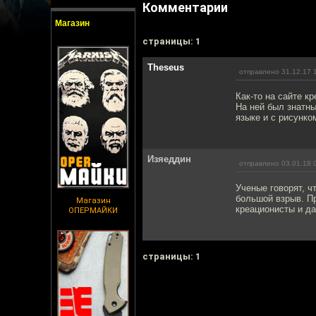
Комментарии
Магазин
cтраницы: 1
Theseus
отправлено 31.12.17 
Как-то на сайте к
На ней был знатны
языке и с рисунко
Изяеддин
отправлено 03.01.18 
Ученые говорят, ч
большой взрыв. Пр
Магазин
креационисты и д
ОПЕРМАЙКИ
cтраницы: 1