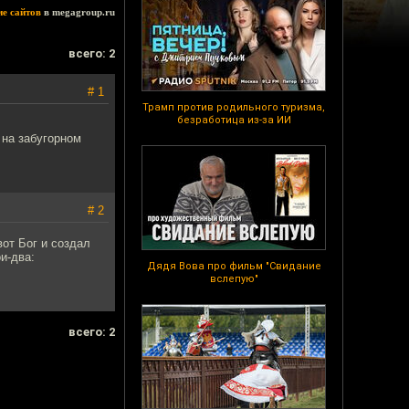
ие сайтов
в megagroup.ru
всего: 2
# 1
Трамп против родильного туризма,
безработица из-за ИИ
 на забугорном
# 2
вот Бог и создал
и-два:
Дядя Вова про фильм "Свидание
вслепую"
всего: 2