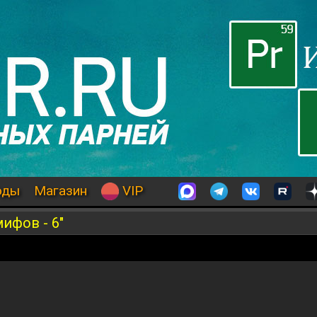
оды
Магазин
VIP
ифов - 6"