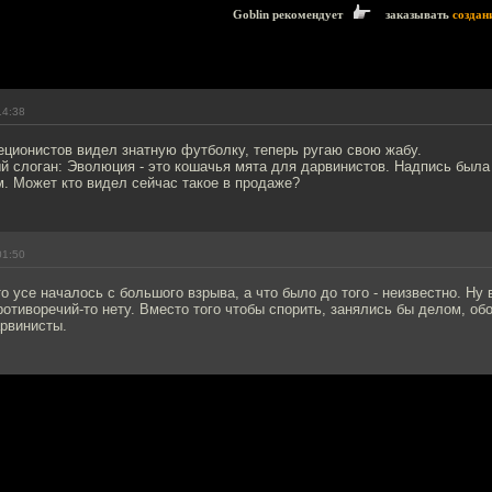
Goblin рекомендует
заказывать
создан
14:38
реционистов видел знатную футболку, теперь ругаю свою жабу.
й слоган: Эволюция - это кошачья мята для дарвинистов. Надпись была
м. Может кто видел сейчас такое в продаже?
01:50
то усе началось с большого взрыва, а что было до того - неизвестно. Ну 
отиворечий-то нету. Вместо того чтобы спорить, занялись бы делом, обо
арвинисты.