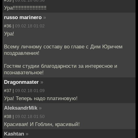
Ура!!!!!!!!!!!!!!!!!!!!!!
russo marinero
»
#36 |
09.02.18 01:02
Ура!
Всему личному составу во главе с Дим Юричем
поздравления!
Гостям студии благодарности за интересное и
познавательное!
Dragonmaster
»
#37 |
09.02.18 01:09
Ура! Теперь надо платиновую!
AleksandrMik
»
#38 |
09.02.18 01:50
Красивая! И Гоблин, красивый!
Kashtan
»