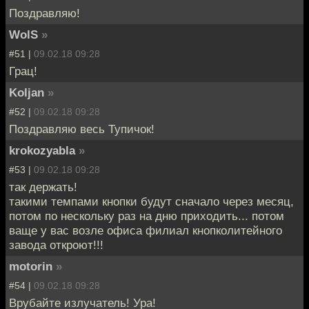
Поздравляю!
WolS
»
#51 |
09.02.18 09:28
Грац!
Koljan
»
#52 |
09.02.18 09:28
Поздравляю весь Тупичок!
krokozyabla
»
#53 |
09.02.18 09:28
так держать!
такими темпами кнопки будут сначало через месяц,
потом по нескольку раз на дню приходить... потом
ваще у вас возле офиса филиал кнопколитейного
завода откроют!!!
motorin
»
#54 |
09.02.18 09:28
Врубайте излучатель! Ура!