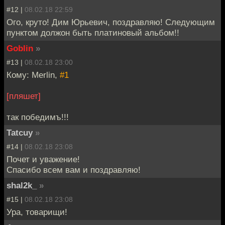
#12 |
08.02.18 22:59
Ого, круто! Дим Юрьевич, поздравляю! Следующим
пунктом должон быть платиновый альбом!!
Goblin
»
#13 |
08.02.18 23:00
Кому: Merlin,
#1
[пляшет]
так победимъ!!!
Tatcuy
»
#14 |
08.02.18 23:08
Почет и уважение!
Спасибо всем вам и поздравляю!
shal2k_
»
#15 |
08.02.18 23:08
Ура, товарищи!