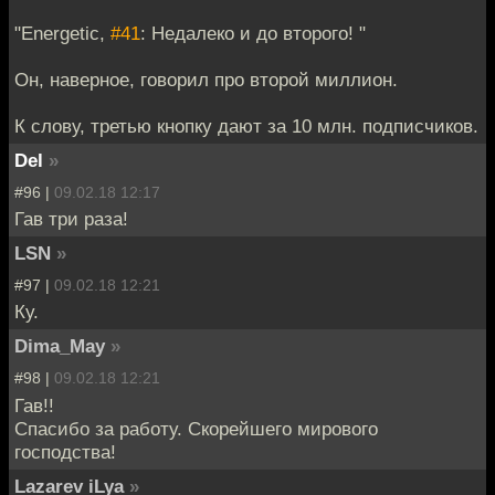
"Energetic,
#41
: Недалеко и до второго! "
Он, наверное, говорил про второй миллион.
К слову, третью кнопку дают за 10 млн. подписчиков.
Del
»
#96 |
09.02.18 12:17
Гав три раза!
LSN
»
#97 |
09.02.18 12:21
Ку.
Dima_May
»
#98 |
09.02.18 12:21
Гав!!
Спасибо за работу. Скорейшего мирового
господства!
Lazarev iLya
»