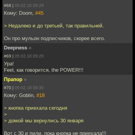
#68 |
09.02.18 09:29
Кому: Doom,
#45
> Недалеко и до третьей, так правильней.
Он про мульон подписчиков, скорее всего.
Deepness
»
#69 |
09.02.18 09:29
Ура!
Feel, как говорится, the POWER!!!
Прапор
»
#70 |
09.02.18 09:30
Кому: Goblin,
#18
> кнопка приехала сегодня
>
> домой мы вернулись 30 января
Вот с 30 и пили, пока кнопка не приехала!!!