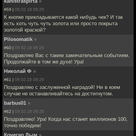
kanistraspirta
»
#59 |
09.02.18 09:29
К кнопке прикладывается какой нибудь чек? И так
есть хоть чуть чуть золота или просто покрыта
золотой краской?
Pilosomatik
»
#60 |
09.02.18 09:29
Поздравляю Вас с таким замечательным событием.
Продолжайте в том же духе! Ура!
Николай Ф
»
#61 |
09.02.18 09:29
Поздравляю с заслуженной наградой! Ни в коем
случае не останавливайтесь на достигнутом.
barbus01
»
#62 |
09.02.18 09:29
Поздравляю! Ура! Когда нас станет миллионов 100,
точно победим!
Кочегар Дым
»