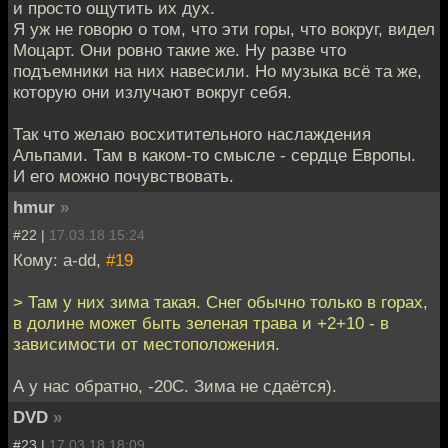
и просто ощутить их дух.
Я уж не говорю о том, что эти горы, что вокруг, видел
Моцарт. Они ровно такие же. Ну разве что
подъемники на них навесили. Но музыка всё та же,
которую они излучают вокруг себя.
Так что желаю восхитительного наслаждения
Альпами. Там в каком-то смысле - сердце Европы.
И его можно почувствовать.
hmur
»
#22 |
17.03.18 15:24
Кому: a-dd,
#19
> Там у них зима такая. Снег обычно только в горах,
в долине может быть зеленая трава и +2+10 - в
зависимости от местоположения.
А у нас обратно, -20С. Зима не сдаётся).
DVD
»
#23 |
17.03.18 18:09