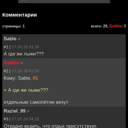
Комментарии
cтраницы: 1
всего: 29,
Goblin
: 3
Sable
»
#1 |
17.03.18 01:35
А где же лыжи???
Goblin
»
#2 |
17.03.18 01:35
Кому: Sable,
#1
> А где же лыжи???
отдельным самолётом везут
Raziel_99
»
#3 |
17.03.18 04:22
Отрадно видеть, что отдых присутствует.