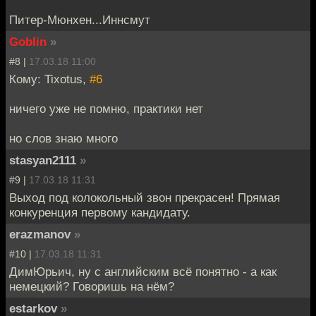
Питер-Мюнхен...Иннсмут
Goblin
»
#8 |
17.03.18 11:00
Кому: Tixotus,
#6
ничего уже не помню, практики нет
но слов знаю много
stasyan2111
»
#9 |
17.03.18 11:31
Выход под колокольный звон прекрасен! Прямая
конкуренция первому кандидату.
erazmanov
»
#10 |
17.03.18 11:31
ДимЮрьич, ну с английским всё понятно - а как
немецкий? Говоришь на нём?
estarkov
»