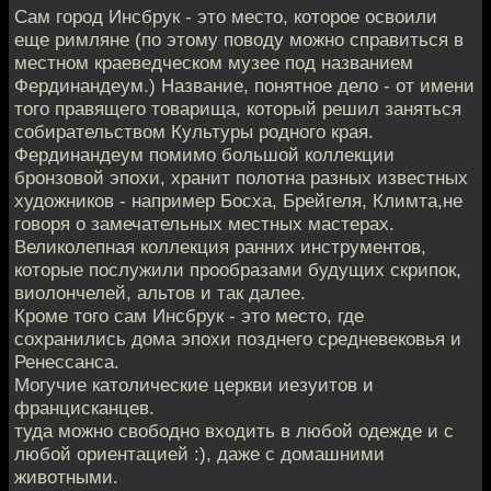
Сам город Инсбрук - это место, которое освоили
еще римляне (по этому поводу можно справиться в
местном краеведческом музее под названием
Фердинандеум.) Название, понятное дело - от имени
того правящего товарища, который решил заняться
собирательством Культуры родного края.
Фердинандеум помимо большой коллекции
бронзовой эпохи, хранит полотна разных известных
художников - например Босха, Брейгеля, Климта,не
говоря о замечательных местных мастерах.
Великолепная коллекция ранних инструментов,
которые послужили прообразами будущих скрипок,
виолончелей, альтов и так далее.
Кроме того сам Инсбрук - это место, где
сохранились дома эпохи позднего средневековья и
Ренессанса.
Могучие католические церкви иезуитов и
францисканцев.
туда можно свободно входить в любой одежде и с
любой ориентацией :), даже с домашними
животными.