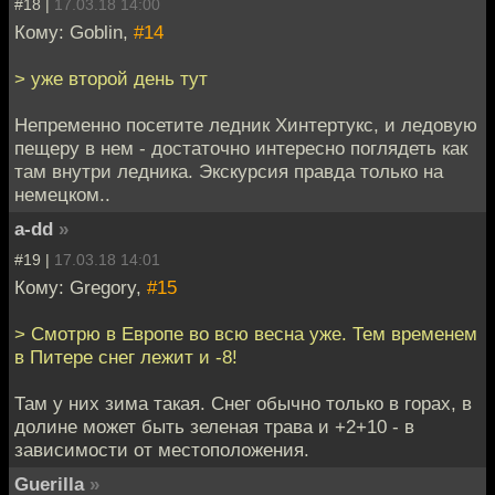
#18 |
17.03.18 14:00
Кому: Goblin,
#14
> уже второй день тут
Непременно посетите ледник Хинтертукс, и ледовую
пещеру в нем - достаточно интересно поглядеть как
там внутри ледника. Экскурсия правда только на
немецком..
a-dd
»
#19 |
17.03.18 14:01
Кому: Gregory,
#15
> Смотрю в Европе во всю весна уже. Тем временем
в Питере снег лежит и -8!
Там у них зима такая. Снег обычно только в горах, в
долине может быть зеленая трава и +2+10 - в
зависимости от местоположения.
Guerilla
»