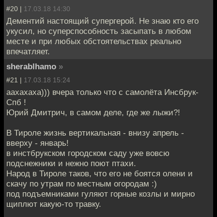
#20 |
17.03.18 14:30
Дементий настоящий супергерой. Не знаю кто его
укусил, но суперспособность засыпать в любом
месте и при любых обстоятельствах реально
впечатляет.
sherablhamo
»
#21 |
17.03.18 15:24
аахахаха))) вчера только что с самолёта Инсбрук-
Спб !
Юрий Дмитрич, в самом деле, где же лыжи?!
В Тироле жизнь вертикальная - внизу апрель -
вверху - январь!
в инстбрукском городском саду уже вовсю
подснежники и нежно поют птахи.
Народ в Тироле таков, что его не боятся олени и
скачу по утрам по местным огородам :)
под подъемниками гуляют горные козлы и мирно
щиплют какую-то травку.