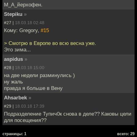
М_А_йерхофен.
Stepiku
»
#27 |
18.03.18 02:48
Кому: Gregory,
#15
> Смотрю в Европе во всю весна уже.
Это зима...
aspidus
»
#28 |
18.03.18 15:00
на две недели разминулись )
ну жаль
правда я больше в Вену
Ahsarbek
»
#29 |
18.03.18 17:39
Подразделение Тупич0к снова в деле?? Каковы цели
для посещения??
cтраницы: 1
всего: 29