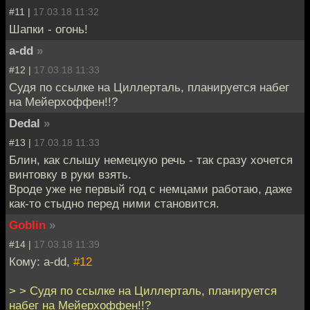
#11 |
17.03.18 11:32
Шапки - огонь!
a-dd
»
#12 |
17.03.18 11:33
Судя по ссылке на Циллерталь, планируется набег
на Мейерхоффен!!?
Dedal
»
#13 |
17.03.18 11:33
Блин, как слышу немецкую речь - так сразу хочется
винтовку в руки взять.
Вроде уже не первый год с немцами работаю, даже
как-то стыдно перед ними становится.
Goblin
»
#14 |
17.03.18 11:39
Кому: a-dd,
#12
> > Судя по ссылке на Циллерталь, планируется
набег на Мейерхоффен!!?