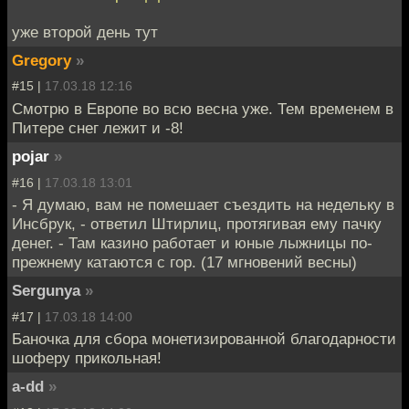
уже второй день тут
Gregory
»
#15 |
17.03.18 12:16
Смотрю в Европе во всю весна уже. Тем временем в
Питере снег лежит и -8!
pojar
»
#16 |
17.03.18 13:01
- Я думаю, вам не помешает съездить на недельку в
Инсбрук, - ответил Штирлиц, протягивая ему пачку
денег. - Там казино работает и юные лыжницы по-
прежнему катаются с гор. (17 мгновений весны)
Sergunya
»
#17 |
17.03.18 14:00
Баночка для сбора монетизированной благодарности
шоферу прикольная!
a-dd
»