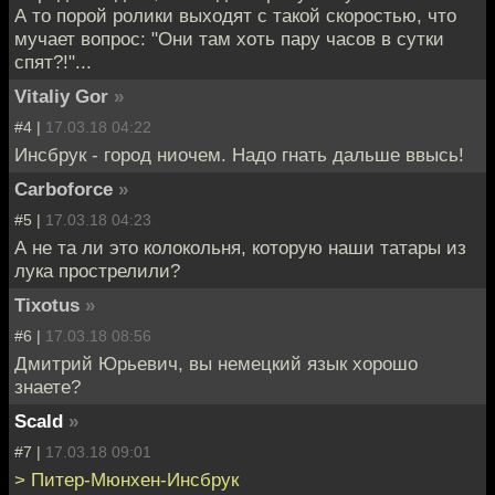
А то порой ролики выходят с такой скоростью, что
мучает вопрос: "Они там хоть пару часов в сутки
спят?!"...
Vitaliy Gor
»
#4 |
17.03.18 04:22
Инсбрук - город ниочем. Надо гнать дальше ввысь!
Carboforce
»
#5 |
17.03.18 04:23
А не та ли это колокольня, которую наши татары из
лука прострелили?
Tixotus
»
#6 |
17.03.18 08:56
Дмитрий Юрьевич, вы немецкий язык хорошо
знаете?
Scald
»
#7 |
17.03.18 09:01
> Питер-Мюнхен-Инсбрук