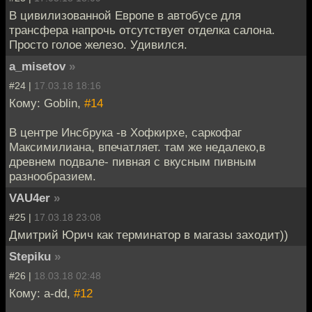
В цивилизованной Европе в автобусе для
трансфера напрочь отсутствует отделка салона.
Просто голое железо. Удивился.
a_misetov
»
#24 |
17.03.18 18:16
Кому: Goblin,
#14
В центре Инсбрука -в Хофкирхе, саркофаг
Максимилиана, впечатляет. там же недалеко,в
древнем подвале- пивная с вкусным пивным
разнообразием.
VAU4er
»
#25 |
17.03.18 23:08
Дмитрий Юрич как терминатор в магазы заходит))
Stepiku
»
#26 |
18.03.18 02:48
Кому: a-dd,
#12