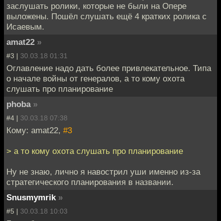
заслушать ролики, которые не были на Опере
выложены. Пошёл слушать ещё 4 кратких ролика с
Исаевым.
amat22
»
#3 |
30.03.18 01:31
Оглавление надо дать более привлекательное. Типа
о начале войны от генералов, а то кому охота
слушать про планирование
phoba
»
#4 |
30.03.18 07:38
Кому: amat22,
#3
> а то кому охота слушать про планирование
Ну не знаю, лично я навострил уши именно из-за
стратегического планирования в названии.
Snusmymrik
»
#5 |
30.03.18 10:03