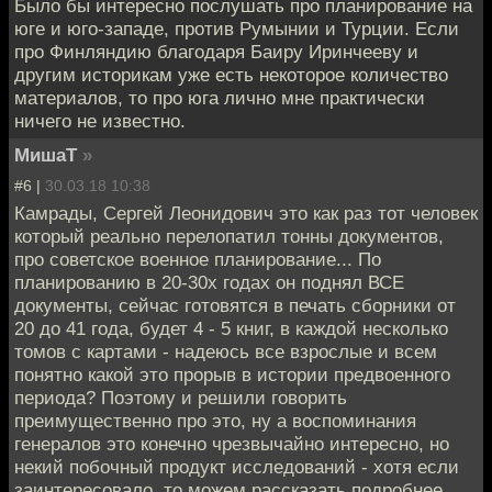
Было бы интересно послушать про планирование на
юге и юго-западе, против Румынии и Турции. Если
про Финляндию благодаря Баиру Иринчееву и
другим историкам уже есть некоторое количество
материалов, то про юга лично мне практически
ничего не известно.
МишаТ
»
#6 |
30.03.18 10:38
Камрады, Сергей Леонидович это как раз тот человек
который реально перелопатил тонны документов,
про советское военное планирование... По
планированию в 20-30х годах он поднял ВСЕ
документы, сейчас готовятся в печать сборники от
20 до 41 года, будет 4 - 5 книг, в каждой несколько
томов с картами - надеюсь все взрослые и всем
понятно какой это прорыв в истории предвоенного
периода? Поэтому и решили говорить
преимущественно про это, ну а воспоминания
генералов это конечно чрезвычайно интересно, но
некий побочный продукт исследований - хотя если
заинтересовало, то можем рассказать подробнее,