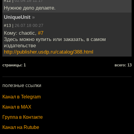
#12 |
02.04.18 11:17
Нужное дело делаете.
UniqueUnit
»
#13 |
26.07.18 00:27
Кому: chaotic,
#7
Здесь можно купить или заказать, в самом
издательстве
http://publisher.usdp.ru/catalog/388.html
cтраницы: 1
всего: 13
полезные ссылки
Канал в Telegram
Канал в MAX
Группа в Контакте
Канал на Rutube