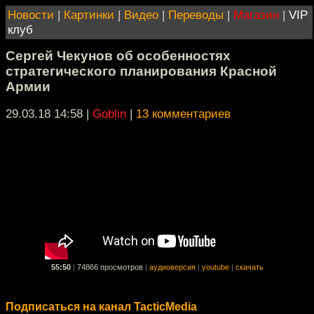
Новости
|
Картинки
|
Видео
|
Переводы
|
Магазин
|
VIP
клуб
Сергей Чекунов об особенностях
стратегического планирования Красной
Армии
29.03.18 14:58
|
Goblin
|
13 комментариев
55:50
|
74866 просмотров
|
аудиоверсия
|
youtube
|
скачать
Подписаться на канал TacticMedia