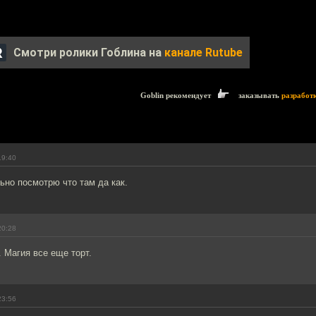
Смотри ролики Гоблина на
канале Rutube
Goblin рекомендует
заказывать
разработ
19:40
ьно посмотрю что там да как.
20:28
. Магия все еще торт.
23:56