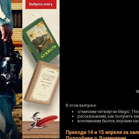
15
В этом выпуске:
отмечаем четвертак Magic: The
рассказываем, как получить ха
вспоминаем былое, изучаем на
Приходи 14 и 15 апреля за ха
Подробнее о Доминарии