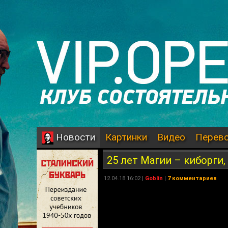
Картинки
Видео
Перев
Новости
25 лет Магии – киборги
12.04.18 16:02 |
Goblin
|
7 комментариев