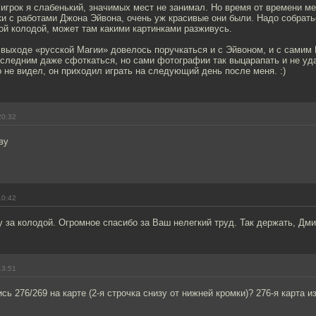
о игрок я слабенький, значимых мест не занимал. Но время от времени м
и с работами Джона Эйвона, очень уж красивые они были. Надо собрать
ой колодой, может там какими картинками разживусь.
 выходе «русской Магии» довелось поручкаться и с Эйвоном, и с самим
следним даже сфоткаться, но сами фотографии так выцарапать и не удал
 не видел, он приходил играть на следующий день после меня. :)
20:32
ву
10:42
 за колодой. Огромное спасибо за Ваш нелегкий труд. Так держать, Дм
13:51
сь 276/269 на карте (2-я строчка снизу от нижней кромки)? 276-я карта из