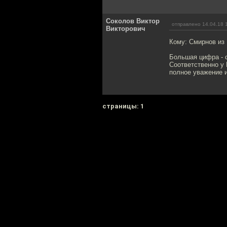
Соколов Виктор
отправлено 14.04.18 
Викторович
Кому: Смирнов из
Большая цифра - с
Соответственно у 
полное уважение и
cтраницы: 1