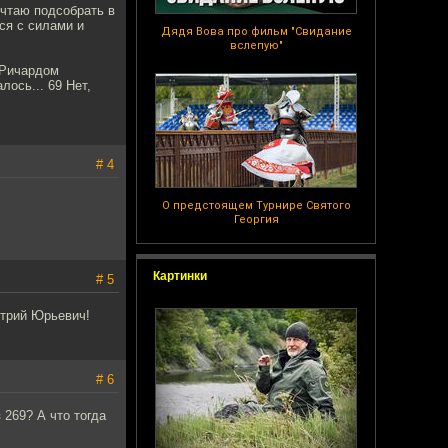
ечтаю подсобрать в
ся с силами и
Дядя Вова про фильм "Свидание
вслепую"
 Ричардом
ось... 69 Нет,
# 4
О предстоящем Турнире Святого
Георгия
Картинки
# 5
итрий Юрьевич!
# 6
 269? А что тогда