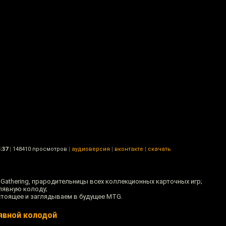
:37
|
148410 просмотров
|
аудиоверсия
|
вконтакте
|
скачать
 Gathering, прародительницы всех коллекционных карточных игр;
лявную колоду;
стоящее и заглядываем в будущее MTG.
лявной колодой