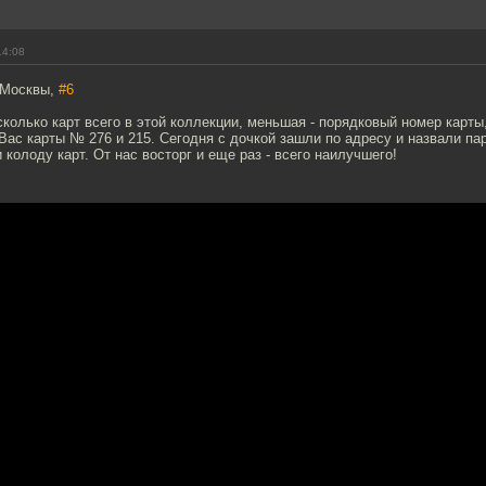
14:08
 Москвы,
#6
колько карт всего в этой коллекции, меньшая - порядковый номер карты
Вас карты № 276 и 215. Сегодня с дочкой зашли по адресу и назвали па
 колоду карт. От нас восторг и еще раз - всего наилучшего!