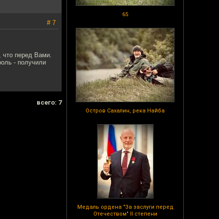
65
# 7
, что перед Вами.
роль - получили
всего: 7
Остров Сахалин, река Найба
Медаль ордена "За заслуги перед
Отечеством" II степени