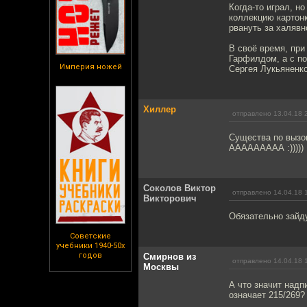
Когда-то играл, н
коллекцию картонк
рвануть за халявн
В своё время, при
Гарфилдом, а с по
Империя ножей
Сергея Лукьяненко
Хиллер
отправлено 13.04.18 
Существа по вызо
ААААААААА :)))))
Соколов Виктор
отправлено 14.04.18 
Викторович
Обязательно зайду
Советские
учебники 1940-50х
годов
Смирнов из
отправлено 14.04.18 
Москвы
А что значит надпи
означает 215/269?