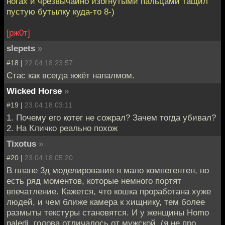
ногах и чрезвычайно изогнутыми пальцами тащил
пустую бутылку куда-то 8-)
[рж0т]
slepets
»
#18 |
22.04.18 23:57
Стас как всегда жжёт напалмом.
Wicked Horse
»
#19 |
23.04.18 03:11
1. Почему его котег не сожрал? Зачем тогда убивал?
2. На Кличко реально похож
Tixotus
»
#20 |
23.04.18 05:20
В плане 3д моделирования я мало компетентен, но
есть ряд моментов, которые немного портят
впечатление. Кажется, что кошка проработана хуже
людей, и чем ближе камера к хищнику, тем более
размыты текстуры становятся. И у женщины Homo
naledi, голова отличалось от мужской, (я не про