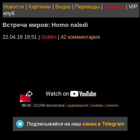
Новости
|
Картинки
|
Видео
|
Переводы
|
Магазин
|
VIP
клуб
Встреча миров: Homo naledi
22.04.18 19:51
|
Goblin
|
42 комментария
05:10
|
221248 просмотров
|
аудиоверсия
|
youtube
|
скачать
Подписывайся на наш
канал в Telegram