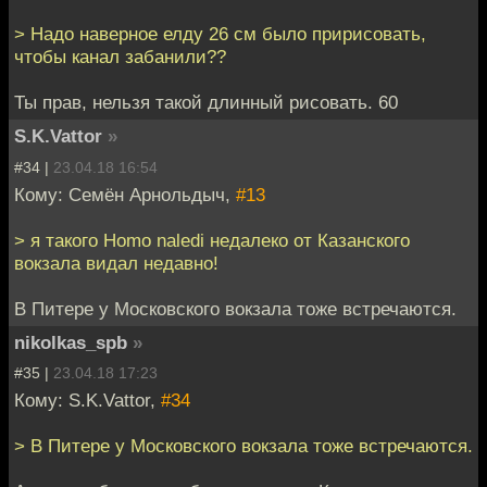
> Надо наверное елду 26 см было пририсовать,
чтобы канал забанили??
Ты прав, нельзя такой длинный рисовать. 60
S.K.Vattor
»
#34 |
23.04.18 16:54
Кому: Семён Арнольдыч,
#13
> я такого Homo naledi недалеко от Казанского
вокзала видал недавно!
В Питере у Московского вокзала тоже встречаются.
nikolkas_spb
»
#35 |
23.04.18 17:23
Кому: S.K.Vattor,
#34
> В Питере у Московского вокзала тоже встречаются.