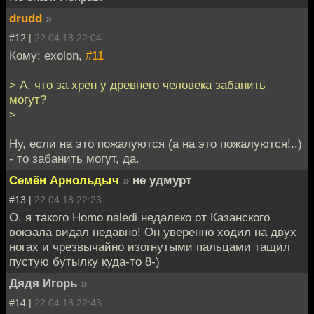
drudd
»
#12 |
22.04.18 22:04
Кому: exolon,
#11
> А, что за хрен у древнего человека забанить
могут?
>
Ну, если на это пожалуются (а на это пожалуются!..)
- то забанить могут, да.
Семён Арнольдыч
»
не удмурт
#13 |
22.04.18 22:23
О, я такого Homo naledi недалеко от Казанского
вокзала видал недавно! Он уверенно ходил на двух
ногах и чрезвычайно изогнутыми пальцами тащил
пустую бутылку куда-то 8-)
Дядя Игорь
»
#14 |
22.04.18 22:43