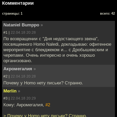
Комментарии
cтраницы: 1
всего: 42
Nataniel Bumppo
»
#1 |
22.04.18 20:28
По возвращении с "Дня недостающего звена",
посвященного Homo Naledi, докладываю: офигенное
мероприятие с блекджеком и... с Дробышевским и
черепами. Очень интересно и очень хорошо
организовано.
Акромегалия
»
#2 |
22.04.18 20:28
Почему у Homo нету письки? Странно.
Merlin
»
#3 |
22.04.18 20:29
Кому: Акромегалия,
#2
> Почему у Homo нету письки? Странно.