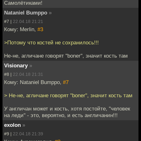
Самолётиками!
Nataniel Bumppo
»
#7 |
22.04.18 21:21
Кому: Merlin,
#3
>Потому что костей не сохранилось!!!
Не-не, агличане говорят "boner", значит кость там
Visionary
»
#8 |
22.04.18 21:31
Кому: Nataniel Bumppo,
#7
> Не-не, агличане говорят "boner", значит кость там
У англичан может и кость, хотя постойте, "человек
на леди" - это, вероятно, и есть англичанин!!!
exolon
»
#9 |
22.04.18 21:39