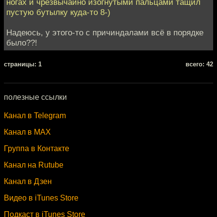
ногах и чрезвычайно изогнутыми пальцами тащил
пустую бутылку куда-то 8-)
Надеюсь, у этого-то с причиндалами всё в порядке
было??!
cтраницы: 1
всего: 42
полезные ссылки
Канал в Telegram
Канал в MAX
Группа в Контакте
Канал на Rutube
Канал в Дзен
Видео в iTunes Store
Подкаст в iTunes Store