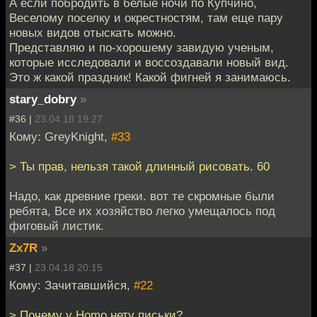
А если побродить в белые ночи по Купчино,
Веселому поселку и окрестностям, там еще пару
новых видов отыскать можно.
Представляю и по-хорошему завидую ученым,
которые исследовали и воссоздавали новый вид.
Это ж какой праздник! Какой фигней я занимаюсь.
stary_dobry
»
#36 |
23.04.18 19:27
Кому: GreyKnight,
#33
> Ты прав, нельзя такой длинный рисовать. 60
Надо, как древние греки. вот те скромные были
ребята, Все их хозяйство легко умещалось под
фиговый листик.
Zx7R
»
#37 |
23.04.18 20:15
Кому: Зачитавшийся,
#22
> Почему у Homo нету письки?