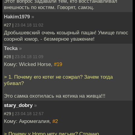
Этот вопрос задавали тем, кто восстанавливал
внешность по костям. Говорят, самэц.
Hakim1979
»
#27 |
23.04.18 11:02
Дробышевский очень козырный пацан! Умище плюс
озорной юмор, - безмерное уважение!
Tecka
»
#28 |
23.04.18 11:09
Кому: Wicked Horse,
#19
> 1. Почему его котег не сожрал? Зачем тогда
убивал?
Это самка охотилась на котика на живца!!!
stary_dobry
»
#29 |
23.04.18 12:57
Кому: Акромегалия,
#2
> Почему у Homo нету письки? Странно.