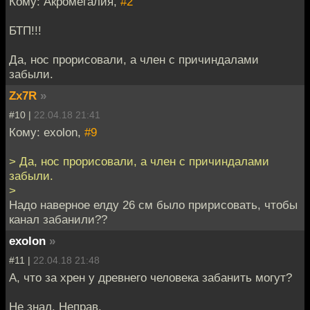
Кому: Акромегалия,
#2
БТП!!!
Да, нос прорисовали, а член с причиндалами
забыли.
Zx7R
»
#10 |
22.04.18 21:41
Кому: exolon,
#9
> Да, нос прорисовали, а член с причиндалами
забыли.
>
Надо наверное елду 26 см было пририсовать, чтобы
канал забанили??
exolon
»
#11 |
22.04.18 21:48
А, что за хрен у древнего человека забанить могут?
Не знал. Неправ.