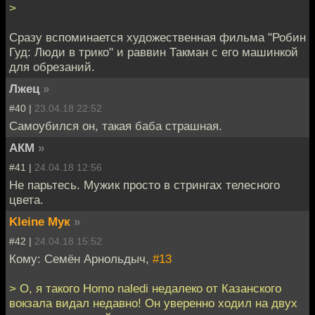
>
Сразу вспоминается художественная фильма "Робин
Гуд: Люди в трико" и раввин Такман с его машинкой
для обрезаний.
Лжец
»
#40 |
23.04.18 22:52
Самоубился он, такая баба страшная.
АКМ
»
#41 |
24.04.18 12:56
Не парьтесь. Мужик просто в стрингах телесного
цвета.
Kleine Мук
»
#42 |
24.04.18 15:52
Кому: Семён Арнольдыч,
#13
> О, я такого Homo naledi недалеко от Казанского
вокзала видал недавно! Он уверенно ходил на двух