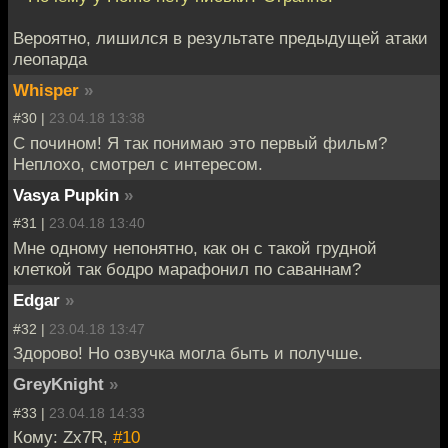
Вероятно, лишился в результате предыдущей атаки
леопарда
Whisper
»
#30 |
23.04.18 13:38
С почином! Я так понимаю это первый фильм?
Неплохо, смотрел с интересом.
Vasya Pupkin
»
#31 |
23.04.18 13:40
Мне одному непонятно, как он с такой грудной
клеткой так бодро марафонил по саваннам?
Edgar
»
#32 |
23.04.18 13:47
Здорово! Но озвучка могла быть и получше.
GreyKnight
»
#33 |
23.04.18 14:33
Кому: Zx7R,
#10