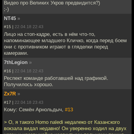
Видео про Великих Укров предвидится?)
;-)
NT45
»
#15 |
22.04.18 22:43
Лицо на стоп-кадре, есть в нём что-то,
напоминающее младшего Кличко, когда перед боем
они с противником играют в гляделки перед
камерами.
7thLegion
»
#16 |
22.04.18 22:43
Респект команде работавшей над графикой.
Получилось хорошо.
Zx7R
»
#17 |
22.04.18 23:43
Кому: Семён Арнольдыч,
#13
> О, я такого Homo naledi недалеко от Казанского
вокзала видал недавно! Он уверенно ходил на двух