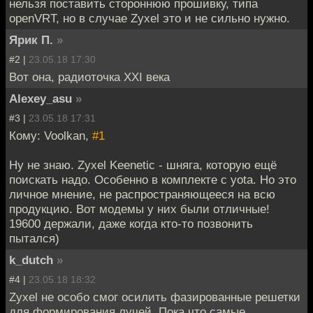
нельзя поставить стороннюю прошивку, типа
openVRT, но в случае Zyxel это и не сильно нужно.
Ярик П.
»
#2 |
23.05.18 17:30
Вот она, радиоточка XXI века
Alexey_asu
»
#3 |
23.05.18 17:31
Кому: Voolkan,
#1
Ну не знаю. Zyxel Keenetic - шняга, которую ещё
поискать надо. Особенно в комплекте с yota. Но это
личное мнение, не распространяющееся на всю
продукцию. Вот модемы у них были отличные!
19600 держали, даже когда кто-то позвонить
пытался)
k_dutch
»
#4 |
23.05.18 18:32
Zyxel не особо смог осилить фазированные решетки
для формирования лучей. Пока что самые