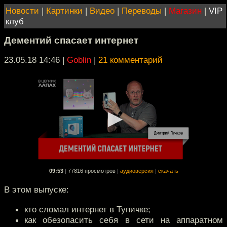
Новости
|
Картинки
|
Видео
|
Переводы
|
Магазин
|
VIP
клуб
Дементий спасает интернет
23.05.18 14:46
|
Goblin
|
21 комментарий
09:53
|
77816 просмотров
|
аудиоверсия
|
скачать
В этом выпуске:
кто сломал интернет в Тупичке;
как обезопасить себя в сети на аппаратном