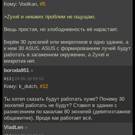
Кому: Voolkan,
#5
>Zyxel и никаких проблем не ощущаю.
Вещь простая, но злободневность её нарастает.
Берём 30 зукселей или микротиков в одно здание, а
к ним 30 ASUS. ASUS с формированием лучей будут
работать в загаженном окружении, а Zyxel и
микротик нет.
boroda951
»
#13 |
24.05.18 09:53
Кому: k_dutch,
#12
Ты хотел сказать будут работать хуже? Почему 30
зюхелей работать не будут? Ставил в здание с
разнесением по каналам 80 зюхелей (девятиэтажное
общежитие). Вроде как работает всё.
VladLen
»