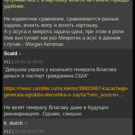
удобнее.
Не корректное сравнение, сравниваются разные
задачи, возить жопу и возить картошку.
А у асуса и микрота задача одна, при этом в роли
бмв выступает как раз Микротик а асус в данном
случае - Morgan Aeromax
Scald
»
#11 |
24.05.18 00:01
"Девушка украла у казачьего генерала Власова
деньги и паспорт гражданина США"
https://news.rambler.ru/incidents/39923487-kazachego-
generala-ograbila-devushka-s-sayta/?utm_source=...
Не везёт генералу Власову даже в будущих
реинкарнациях. Однако, смешно.
k_dutch
»
#12 |
24.05.18 07:33