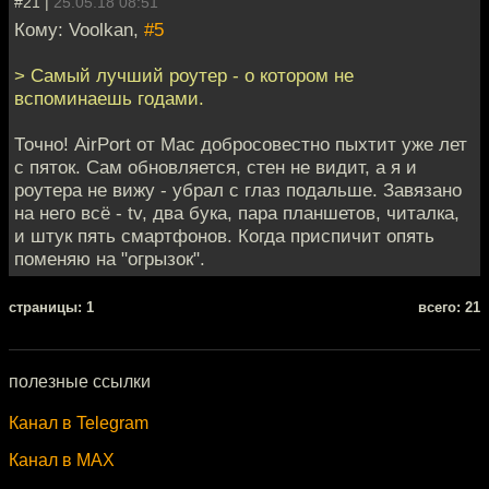
#21 |
25.05.18 08:51
Кому: Voolkan,
#5
> Самый лучший роутер - о котором не
вспоминаешь годами.
Точно! AirPort от Mac добросовестно пыхтит уже лет
с пяток. Сам обновляется, стен не видит, а я и
роутера не вижу - убрал с глаз подальше. Завязано
на него всё - tv, два бука, пара планшетов, читалка,
и штук пять смартфонов. Когда приспичит опять
поменяю на "огрызок".
cтраницы: 1
всего: 21
полезные ссылки
Канал в Telegram
Канал в MAX