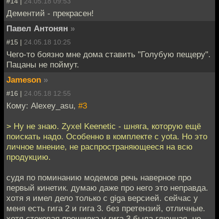
#14 |
24.05.18 09:53
Дементий - прекрасен!
Павел Антонян
»
#15 |
24.05.18 10:25
Чего-то боязно мне дома ставить "Голубую пещеру".
Пацаны не поймут.
Jameson
»
#16 |
24.05.18 12:55
Кому: Alexey_asu,
#3
> Ну не знаю. Zyxel Keenetic - шняга, которую ещё
поискать надо. Особенно в комплекте с yota. Но это
личное мнение, не распространяющееся на всю
продукцию.
судя по поминанию модемов речь наверное про
первый кинетик. думаю даже про него это неправда.
хотя я имел дело только с giga версией. сейчас у
меня есть гига 2 и гига 3. без претензий, отличные.
хотя стоковая прошивка у гига 3 была глючная, не