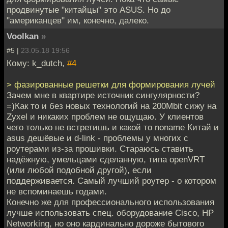
продвинутые "китайцы" это ASUS. Но до
"американцев" им, конечно, далеко.
Voolkan
»
#5 |
23.05.18 19:56
Кому: k_dutch,
#4
> фазированные решетки для формирования лучей
Зачем мне в квартире источник сингулярности?
=)Как то и без новых технологий на 200Mbit сижу на
Zyxel и никаких проблем не ощущаю. У клиентов
чего только не встретишь и какой то noname Китай и
asus дешёвые и d-link - проблемы у многих с
роутерами из-за прошивки. Стараюсь ставить
надёжную, умельцами сделанную, типа openVRT
(или любой подобной другой), если
поддерживается. Самый лучший роутер - о котором
не вспоминаешь годами.
Конечно же для профессионального использования
лучше использовать спец. оборудование Сisco, HP
Networking, но оно кардинально дороже бытового