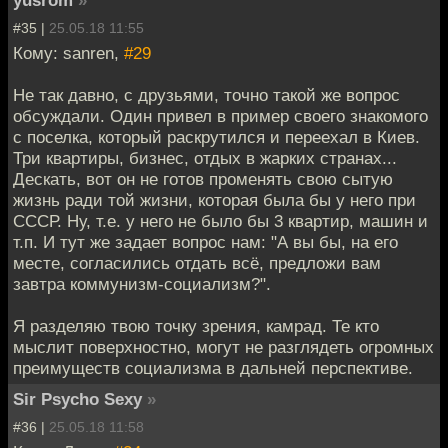
#35 |
25.05.18 11:55
Кому: sanren,
#29
Не так давно, с друзьями, точно такой же вопрос
обсуждали. Один привел в пример своего знакомого
с поселка, который раскрутился и переехал в Киев.
Три квартиры, бизнес, отдых в жарких странах...
Дескать, вот он не готов променять свою сытую
жизнь ради той жизни, которая была бы у него при
СССР. Ну, т.е. у него не было бы 3 квартир, машин и
т.п. И тут же задает вопрос нам: "А вы бы, на его
месте, согласились отдать всё, предложи вам
завтра коммунизм-социализм?".
Я разделяю твою точку зрения, камрад. Те кто
мыслит поверхностно, могут не разглядеть огромных
преимуществ социализма в дальней перспективе.
Sir Psycho Sexy
»
#36 |
25.05.18 11:58