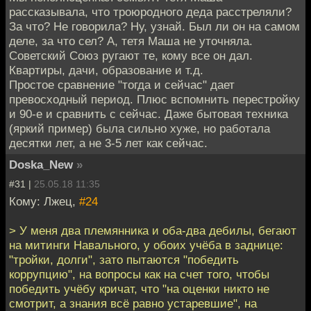
рассказывала, что троюродного деда расстреляли?
За что? Не говорила? Ну, узнай. Был ли он на самом
деле, за что сел? А, тетя Маша не уточняла.
Советский Союз ругают те, кому все он дал.
Квартиры, дачи, образование и т.д.
Простое сравнение "тогда и сейчас" дает
превосходный период. Плюс вспомнить перестройку
и 90-е и сравнить с сейчас. Даже бытовая техника
(яркий пример) была сильно хуже, но работала
десятки лет, а не 3-5 лет как сейчас.
Doska_New
»
#31 |
25.05.18 11:35
Кому: Лжец,
#24
> У меня два племянника и оба-два дебилы, бегают
на митинги Навального, у обоих учёба в заднице:
"тройки, долги", зато пытаются "победить
коррупцию", на вопросы как на счет того, чтобы
победить учёбу кричат, что "на оценки никто не
смотрит, а знания всё равно устаревшие", на