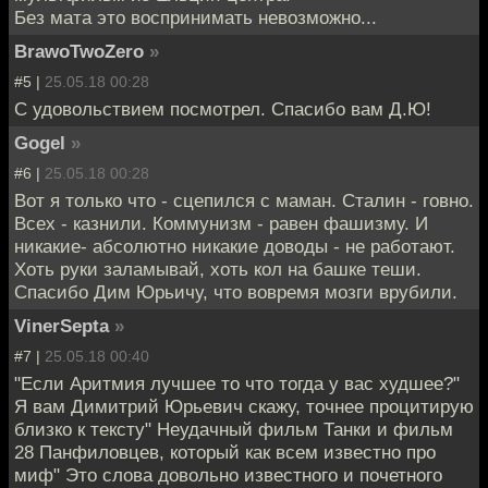
Без мата это воспринимать невозможно...
BrawoTwoZero
»
#5 |
25.05.18 00:28
С удовольствием посмотрел. Спасибо вам Д.Ю!
Gogel
»
#6 |
25.05.18 00:28
Вот я только что - сцепился с маман. Сталин - говно.
Всех - казнили. Коммунизм - равен фашизму. И
никакие- абсолютно никакие доводы - не работают.
Хоть руки заламывай, хоть кол на башке теши.
Спасибо Дим Юрьичу, что вовремя мозги врубили.
VinerSepta
»
#7 |
25.05.18 00:40
"Если Аритмия лучшее то что тогда у вас худшее?"
Я вам Димитрий Юрьевич скажу, точнее процитирую
близко к тексту" Неудачный фильм Танки и фильм
28 Панфиловцев, который как всем известно про
миф" Это слова довольно известного и почетного