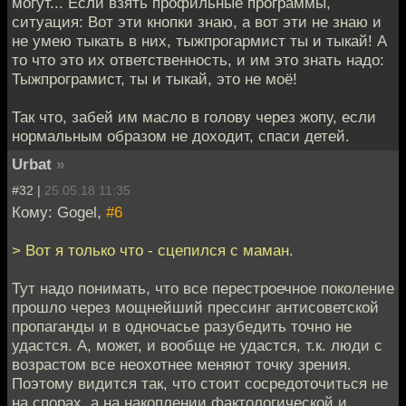
могут... Если взять профильные программы,
ситуация: Вот эти кнопки знаю, а вот эти не знаю и
не умею тыкать в них, тыжпрогармист ты и тыкай! А
то что это их ответственность, и им это знать надо:
Тыжпрограмист, ты и тыкай, это не моё!
Так что, забей им масло в голову через жопу, если
нормальным образом не доходит, спаси детей.
Urbat
»
#32 |
25.05.18 11:35
Кому: Gogel,
#6
> Вот я только что - сцепился с маман.
Тут надо понимать, что все перестроечное поколение
прошло через мощнейший прессинг антисоветской
пропаганды и в одночасье разубедить точно не
удастся. А, может, и вообще не удастся, т.к. люди с
возрастом все неохотнее меняют точку зрения.
Поэтому видится так, что стоит сосредоточиться не
на спорах, а на накоплении фактологической и