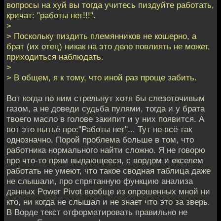
вопросы на хуй вы тогда учитесь пиздуйте работать,
кричат: "работы нет!!!".
>
> Поскольку пиздить племянников не кошерно, а
брат (их отец) никак на это дело повлиять не может,
приходиться наблюдать.
>
> В общем, я к тому, что иной раз проще забить.
Вот когда по ним стрельнут хотя бы слезоточивым
газом, а не доведи судьба пулями, тогда и у брата
твоего масло в голове закипит и у них появится. А
вот это нытьё про:"Работы нет"... Тут не всё так
однозначно. Порой проблема больше в том, что
работника нормального найти сложно. Я не говорю
про что-то прям выдающееся, с вордом и екселем
работать не умеют, что такое сводная таблица даже
не слышали, про спрятанную функцию анализа
данных Power Pivot вообще из опрошенных мной ни
кто, ни когда не слышал и не знает что это за зверь.
В Ворде текст отформатировать правильно не