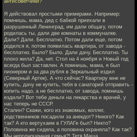
антисоветчики?
Я действовал простыми примерами. Например:
помнишь, мама, дед с бабкой приехали в
разрушенный Ленинград, им дали общагу, потом
родилась ты, дали две комнаты в коммуналке.
Дали? Дали. Бесплатно. Потом дали еще, потом
родился я, потом появилась квартира, от завода -
бесплатно. Было? Было. Дали дачу. Бесплатно. Ты
плохо жила? Да, нет. Стол на 4 ноября и Новый год
всегда был заставлен. А помнишь, мама, я был
пионером и за два рубля в Зеркальный ездил
(Северный Артек). А что сейчас? Квартиру мне не
купить, дачу не купить, тебя в санаторий отправить -
копить надо, а не бесплатно, от завода, помнишь
ездили? Вот тебе деньги на лекарства и врачей, у
нас теперь не СССР.
Сталин? Скажи, кого из знакомых, коллег,
родственников посадили за анекдот? Никого? Как
так? А кто вертухаем в ГУЛАГе был? Никто?
Половина же сидела, а половина охраняла? Как так?
Мы неполноценная семья?! Тетя Маша