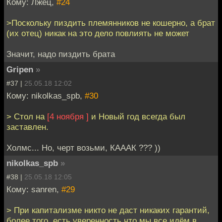
Кому: Лжец,
#24
>Поскольку пиздить племянников не кошерно, а брат
(их отец) никак на это дело повлиять не может
Значит, надо пиздить брата
Gripen
»
#37 |
25.05.18 12:02
Кому: nikolkas_spb,
#30
> Стол на
[4 ноября ]
и Новый год всегда был
заставлен.
Холмс... Но, черт возьми, КАААК ??? ))
nikolkas_spb
»
#38 |
25.05.18 12:05
Кому: sanren,
#29
> При капитализме никто не даст никаких гарантий,
более того, есть уверенность что мы все идём в