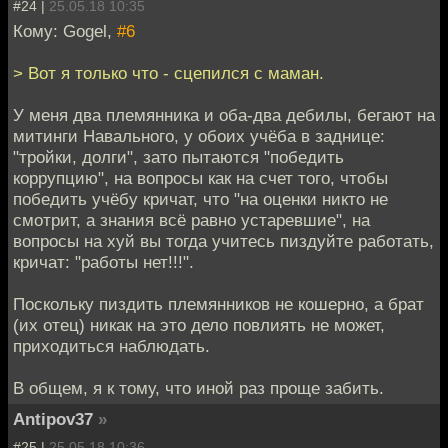
#24 |
25.05.18 10:35
Кому: Gogel,
#6
> Вот я только что - сцепился с маман.
У меня два племянника и оба-два дебилы, бегают на
митинги Навального, у обоих учёба в заднице:
"тройки, долги", зато пытаются "победить
коррупцию", на вопросы как на счет того, чтобы
победить учёбу кричат, что "на оценки никто не
смотрит, а знания всё равно устаревшие", на
вопросы на хуй вы тогда учитесь пиздуйте работать,
кричат: "работы нет!!!".
Поскольку пиздить племянников не кошерно, а брат
(их отец) никак на это дело повлиять не может,
приходиться наблюдать.
В общем, я к тому, что иной раз проще забить.
Antipov37
»
#25 |
25.05.18 10:36