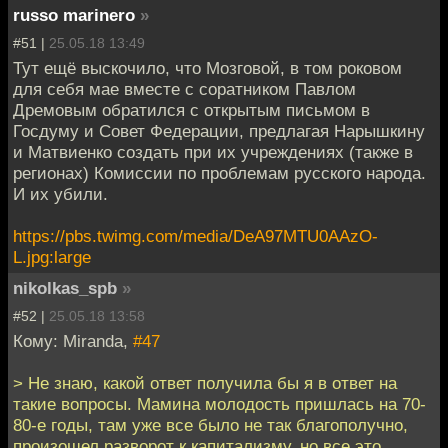
russo marinero
»
#51 |
25.05.18 13:49
Тут ещё выскочило, что Мозговой, в том роковом
для себя мае вместе с соратником Павлом
Дремовым обратился с открытым письмом в
Госдуму и Совет Федерации, предлагая Нарышкину
и Матвиенко создать при их учреждениях (также в
регионах) Комиссии по проблемам русского народа.
И их убили.
https://pbs.twimg.com/media/DeA97MTU0AAzO-
L.jpg:large
nikolkas_spb
»
#52 |
25.05.18 13:58
Кому: Miranda,
#47
> Не знаю, какой ответ получила бы я в ответ на
такие вопросы. Мамина молодость пришлась на 70-
80-е годы, там уже все было не так благополучно,
произошел разворот к капитализму, но все это