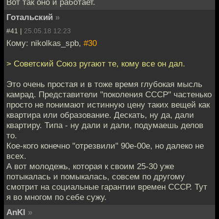
Вот так оно и работает.
Готальский
»
#41 |
25.05.18 12:23
Кому: nikolkas_spb,
#30
> Советский Союз ругают те, кому все он дал.
Это очень простая и в тоже время глубокая мысль
камрад. Представители "поколения СССР" частенько
просто не понимают истинную цену таких вещей как
квартира или образование. Дескать, ну да, дали
квартиру. Типа - ну дали и дали, подумаешь делов
то.
Кое-кого конечно "отрезвили" 90е-00е, но далеко не
всех.
А вот молодежь, которая к своим 25-30 уже
потыкалась и помыкалась, совсем по другому
смотрит на социальные гарантии времен СССР. Тут
я во многом по себе сужу.
AnKl
»