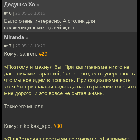
Дедушка Хо
»
#46 |
25.05.18 13:15
Было очень интересно. А столик для
солженицинских целей ждёт.
Miranda
»
#47 |
25.05.18 13:20
Кому: sanren,
#29
>Поэтому и махнул бы. При капитализме никто не
даст никаких гарантий, более того, есть уверенность
что мы все идём в пропасть. При социализме есть
хотя бы призрачная надежда на сохранение того, что
мне дорого, и это вовсе не сытая жизнь.
Такие же мысли.
Кому: nikolkas_spb,
#30
>Я действовал простыми примерами. >Например: