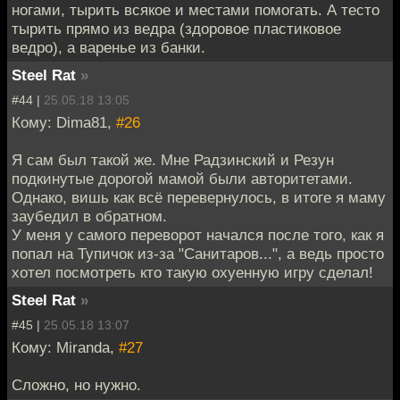
ногами, тырить всякое и местами помогать. А тесто
тырить прямо из ведра (здоровое пластиковое
ведро), а варенье из банки.
Steel Rat
»
#44 |
25.05.18 13:05
Кому: Dima81,
#26
Я сам был такой же. Мне Радзинский и Резун
подкинутые дорогой мамой были авторитетами.
Однако, вишь как всё перевернулось, в итоге я маму
заубедил в обратном.
У меня у самого переворот начался после того, как я
попал на Тупичок из-за "Санитаров...", а ведь просто
хотел посмотреть кто такую охуенную игру сделал!
Steel Rat
»
#45 |
25.05.18 13:07
Кому: Miranda,
#27
Сложно, но нужно.