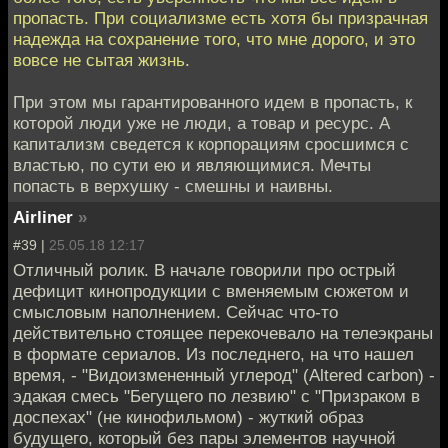
пропасть. При социализме есть хотя бы призрачная
надежда на сохранение того, что мне дорого, и это
вовсе не сытая жизнь.
При этом мы гарантированного идем в пропасть, к
которой люди уже не люди, а товар и ресурс. А
капитализм сведется к корпорациям сросшимся с
властью, по сути ею и являющимися. Мечты
попасть в верхушку - смешны и наивны.
Airliner
»
#39 |
25.05.18 12:17
Отличный ролик. В начале говорили про острый
дефицит кинопродукции с вменяемым сюжетом и
смысловым наполнением. Сейчас что-то
действительно стоящее перекочевало на телеэкраны
в формате сериалов. Из последнего, на что нашел
время, - "Видоизмененный углерод" (Altered carbon) -
эдакая смесь "Бегущего по лезвию" с "Призраком в
доспехах" (не кинофильмом) - жуткий образ
будущего, который без пары элементов научной