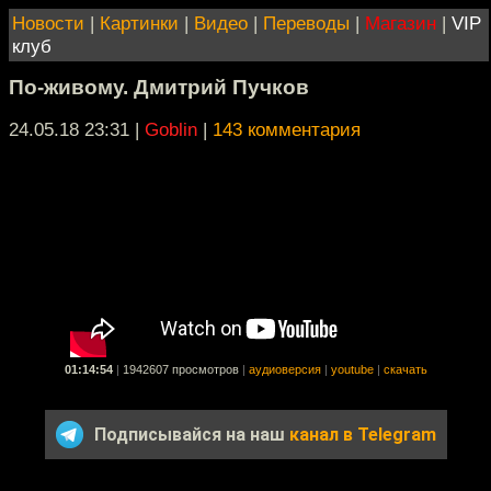
Новости
|
Картинки
|
Видео
|
Переводы
|
Магазин
|
VIP
клуб
По-живому. Дмитрий Пучков
24.05.18 23:31
|
Goblin
|
143 комментария
01:14:54
|
1942607 просмотров
|
аудиоверсия
|
youtube
|
скачать
Подписывайся на наш
канал в Telegram