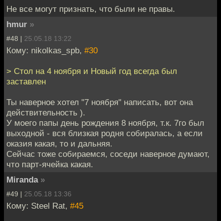
Не все могут признать, что были не правы.
hmur
»
#48 |
25.05.18 13:22
Кому: nikolkas_spb,
#30
> Стол на 4 ноября и Новый год всегда был
заставлен
Ты наверное хотел "7 ноября" написать, вот она
действительность ).
У моего папы день рождения 8 ноября, т.к. 7го был
выходной - вся близкая родня собиралась, а если
оказия какая, то и дальняя.
Сейчас тоже собираемся, соседи наверное думают,
что парт-ячейка какая.
Miranda
»
#49 |
25.05.18 13:36
Кому: Steel Rat,
#45