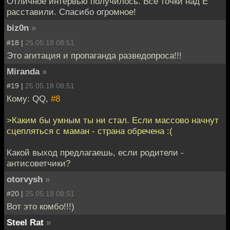
Отличное интервью получилось. Все точки над Ё
расставили. Спасибо огромное!
biz0n
»
#18 |
25.05.18 08:51
Это агитация и пропаганда разведопроса!!!
Miranda
»
#19 |
25.05.18 08:51
Кому: QQ,
#8
>Каким бы умным ты ни стал. Если массово начнут
сцепляться с маман - страна обречена :(
Какой выход предлагаешь, если родители -
антисоветчики?
otorvysh
»
#20 |
25.05.18 08:51
Вот это комбо!!!)
Steel Rat
»