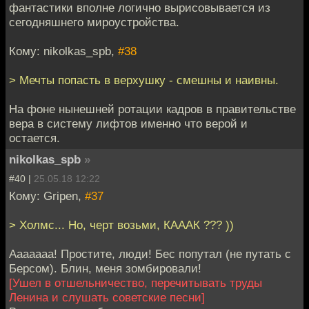
фантастики вполне логично вырисовывается из
сегодняшнего мироустройства.
Кому: nikolkas_spb,
#38
> Мечты попасть в верхушку - смешны и наивны.
На фоне нынешней ротации кадров в правительстве
вера в систему лифтов именно что верой и
остается.
nikolkas_spb
»
#40 |
25.05.18 12:22
Кому: Gripen,
#37
> Холмс... Но, черт возьми, КАААК ??? ))
Ааааааа! Простите, люди! Бес попутал (не путать с
Берсом). Блин, меня зомбировали!
[Ушел в отшельничество, перечитывать труды
Ленина и слушать советские песни]