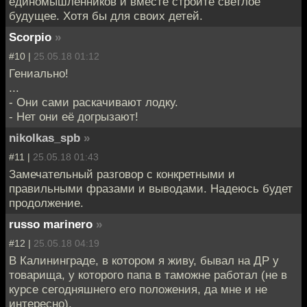
единомышленников и вместе стройте светлое
будущее. Хотя бы для своих детей.
Scorpio
»
#10 |
25.05.18 01:12
Гениально!
...
- Они сами раскачивают лодку.
- Нет они её догрызают!
nikolkas_spb
»
#11 |
25.05.18 01:43
Замечательный разговор с конкретными и
правильными фразами и выводами. Надеюсь будет
продолжение.
russo marinero
»
#12 |
25.05.18 04:19
В Калининграде, в котором я живу, бывал на ДР у
товарища, у которого папа в таможне работал (не в
курсе сегодняшнего его положения, да мне и не
интересно).