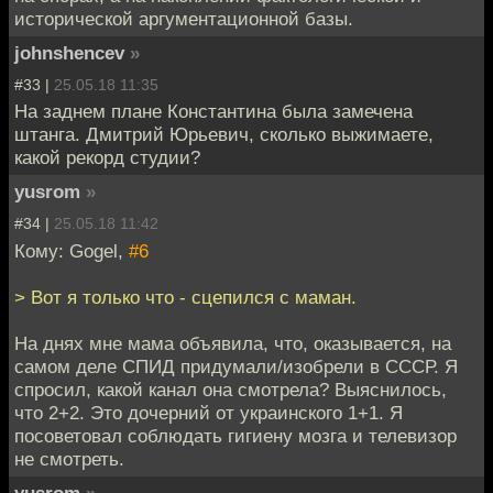
исторической аргументационной базы.
johnshencev
»
#33 |
25.05.18 11:35
На заднем плане Константина была замечена
штанга. Дмитрий Юрьевич, сколько выжимаете,
какой рекорд студии?
yusrom
»
#34 |
25.05.18 11:42
Кому: Gogel,
#6
> Вот я только что - сцепился с маман.
На днях мне мама объявила, что, оказывается, на
самом деле СПИД придумали/изобрели в СССР. Я
спросил, какой канал она смотрела? Выяснилось,
что 2+2. Это дочерний от украинского 1+1. Я
посоветовал соблюдать гигиену мозга и телевизор
не смотреть.
yusrom
»