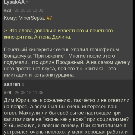
LysakAA
»
#28 |
25.05.18 11:01
Кому: VinerSepta,
#7
> Это слова довольно известного и почетного
кинокритика Антона Долина.
Почетный кинокритик очень хвалил говнофильм
Бондарчука "Притяжение". Многие после этого
подумали, что долин Продажный. А на самом деле у
него просто нет вкуса, вся его т.н. критика - это
имитация и конъюнктурщина
sanren
»
#29 |
25.05.18 11:35
Дим Юрич, вы к сожалению, так чётко и не ответили
на вопрос, а всем был бы очень интересен ваш
ответ. Махнули ли бы своё сытое настоящее при
капитализме на "жизнь как у всех" при социализме?
Я бы махнул, и поясню почему. При капитализме я
устроился очень неплохо, у меня хорошая работа и