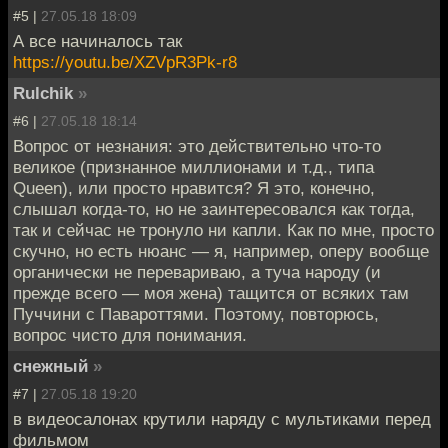
#5 |
27.05.18 18:09
А все начиналось так
https://youtu.be/XZVpR3Pk-r8
Rulchik
»
#6 |
27.05.18 18:14
Вопрос от незнания: это действительно что-то
великое (признанное миллионами и т.д., типа
Queen), или просто нравится? Я это, конечно,
слышал когда-то, но не заинтересовался как тогда,
так и сейчас не тронуло ни капли. Как по мне, просто
скучно, но есть нюанс — я, например, оперу вообще
органически не перевариваю, а туча народу (и
прежде всего — моя жена) тащится от всяких там
Пуччини с Павароттями. Поэтому, повторюсь,
вопрос чисто для понимания.
снежный
»
#7 |
27.05.18 19:20
в видеосалонах крутили наряду с мультиками перед
фильмом