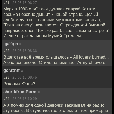
#21 |
28.05.18 06:27
Марк в 1980-е жОг аки дуговая сварка! Кстати,
весьма неровно дышит к нашей стране. Целый
альбом дуэтов с нашими музыкантами записал,
"Роза на снегу" называется. С гражданкой Зыкиной,
например, спел "Только раз бывает в жизни встреча".
И еще с гражданином Мумий-Троллем.
iga2iga
»
#22 |
28.05.18 08:36
В детстве всё время слышалось - All lovers burned...
А оно вон оно чё. Стиль напоминает Army of lovers.
gorathff
»
#23 |
28.05.18 08:45
Реклама Юппи?
shurikfromPerm
»
#24 |
28.05.18 10:29
А я помню для одной девочки заказывал на радио
эту песню. В студенчестве это было - год примерно