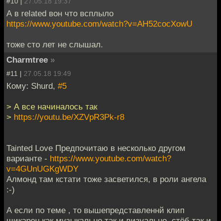
#10 |
27.05.18 19:37
А в related вон что всплыло
https://www.youtube.com/watch?v=AH52cocXowU
тоже сто лет не слышал.
Charmtree
»
#11 |
27.05.18 19:49
Кому: Shurd,
#5
> А все начиналось так
>
https://youtu.be/XZVpR3Pk-r8
Tainted Love Предпочитаю в несколько другом
варианте -
https://www.youtube.com/watch?
v=4GUnUGKgWDY
Алмонд там кстати тоже засветился, в роли ангела
:-)
А если по теме , то вышепредставленнй клип
шикарен как музыкально так и визуально, стёб так и