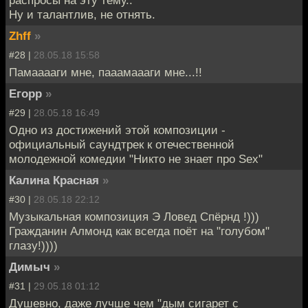
распросы на эту тему..
Ну и талантлив, не отнять.
Zhff
»
#28 |
28.05.18 15:58
Памааааги мне, пааамаааги мне...!!
Егорр
»
#29 |
28.05.18 16:49
Одно из достижений этой композиции -
официальный саундтрек к отечественной
молодежной комедии "Никто не знает про Sex"
Калина Красная
»
#30 |
28.05.18 22:12
Музыкальная композиция Э Ловед Спёрнд !)))
Гражданин Алмонд как всегда поёт на "голубом"
глазу!))))
Димыч
»
#31 |
29.05.18 01:12
Душевно, даже лучше чем "дым сигарет с