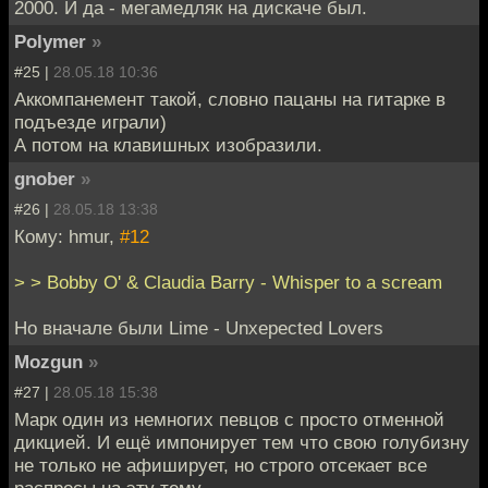
2000. И да - мегамедляк на дискаче был.
Polymer
»
#25 |
28.05.18 10:36
Аккомпанемент такой, словно пацаны на гитарке в
подъезде играли)
А потом на клавишных изобразили.
gnober
»
#26 |
28.05.18 13:38
Кому: hmur,
#12
> > Bobby O' & Claudia Barry - Whisper to a scream
Но вначале были Lime - Unxepected Lovers
Mozgun
»
#27 |
28.05.18 15:38
Марк один из немногих певцов с просто отменной
дикцией. И ещё импонирует тем что свою голубизну
не только не афиширует, но строго отсекает все