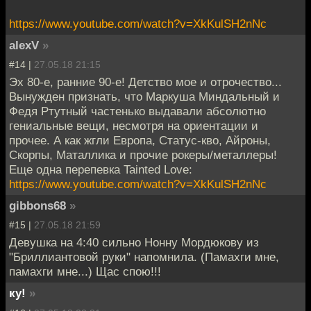
https://www.youtube.com/watch?v=XkKulSH2nNc
alexV
»
#14 |
27.05.18 21:15
Эх 80-е, ранние 90-е! Детство мое и отрочество...
Вынужден признать, что Маркуша Миндальный и
Федя Ртутный частенько выдавали абсолютно
гениальные вещи, несмотря на ориентации и
прочее. А как жгли Европа, Статус-кво, Айроны,
Скорпы, Маталлика и прочие рокеры/металлеры!
Еще одна перепевка Tainted Love:
https://www.youtube.com/watch?v=XkKulSH2nNc
gibbons68
»
#15 |
27.05.18 21:59
Девушка на 4:40 сильно Нонну Мордюкову из
"Бриллиантовой руки" напомнила. (Памахги мне,
памахги мне...) Щас спою!!!
ку!
»