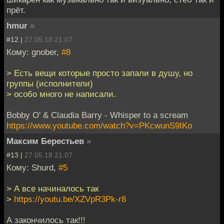
прёт.
hmur
»
#12 |
27.05.18 21:07
Кому: gnober,
#8
> Есть вещи которые просто запали в душу, но
группы (исполнители)
> особо много не написали.
Bobby O' & Claudia Barry - Whisper to a scream
https://www.youtube.com/watch?v=PKcwunS9IKo
Максим Берестьев
»
#13 |
27.05.18 21:07
Кому: Shurd,
#5
> А все начиналось так
>
https://youtu.be/XZVpR3Pk-r8
А закончилось так!!!