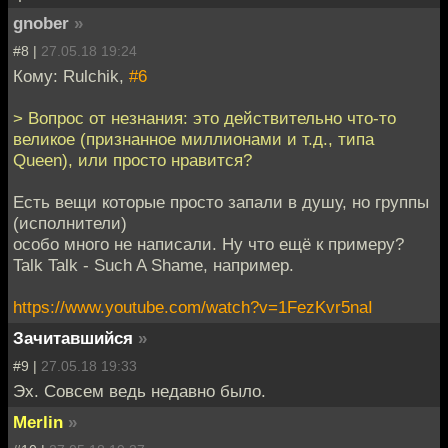
gnober
»
#8 |
27.05.18 19:24
Кому: Rulchik,
#6
> Вопрос от незнания: это действительно что-то
великое (признанное миллионами и т.д., типа
Queen), или просто нравится?
Есть вещи которые просто запали в душу, но группы
(исполнители)
особо много не написали. Ну что ещё к примеру?
Talk Talk - Such A Shame, например.
https://www.youtube.com/watch?v=1FezKvr5naI
Зачитавшийся
»
#9 |
27.05.18 19:33
Эх. Совсем ведь недавно было.
Merlin
»