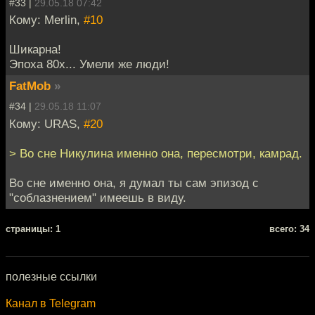
#33 |
29.05.18 07:42
Кому: Merlin,
#10
Шикарна!
Эпоха 80х... Умели же люди!
FatMob
»
#34 |
29.05.18 11:07
Кому: URAS,
#20
> Во сне Никулина именно она, пересмотри, камрад.
Во сне именно она, я думал ты сам эпизод с
"соблазнением" имеешь в виду.
cтраницы: 1
всего: 34
полезные ссылки
Канал в Telegram