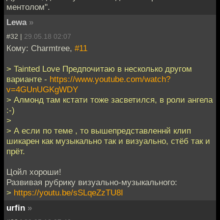
ментолом".
Lewa
»
#32 |
29.05.18 02:07
Кому: Charmtree,
#11
> Tainted Love Предпочитаю в несколько другом
варианте -
https://www.youtube.com/watch?
v=4GUnUGKgWDY
> Алмонд там кстати тоже засветился, в роли ангела
:-)
>
> А если по теме , то вышепредставленнй клип
шикарен как музыкально так и визуально, стёб так и
прёт.
Цойл хороши!
Развивая рубрику визуально-музыкального:
>
https://youtu.be/sSLqeZzTU8I
urfin
»