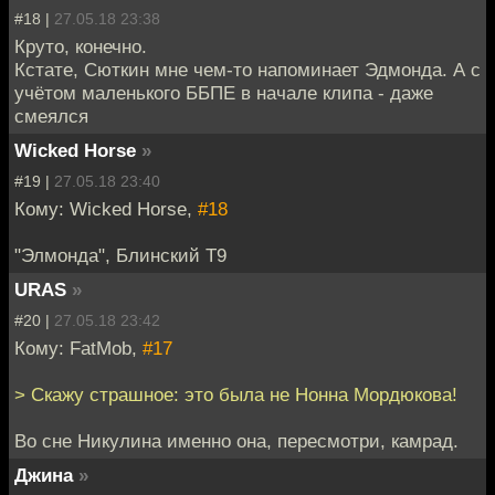
#18 |
27.05.18 23:38
Круто, конечно.
Кстате, Сюткин мне чем-то напоминает Эдмонда. А с
учётом маленького ББПЕ в начале клипа - даже
смеялся
Wicked Horse
»
#19 |
27.05.18 23:40
Кому: Wicked Horse,
#18
"Элмонда", Блинский Т9
URAS
»
#20 |
27.05.18 23:42
Кому: FatMob,
#17
> Скажу страшное: это была не Нонна Мордюкова!
Во сне Никулина именно она, пересмотри, камрад.
Джина
»