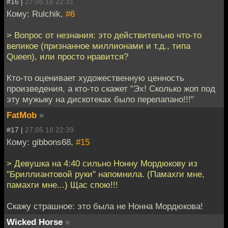
#16 |
27.05.18 22:31
Кому: Rulchik,
#6
> Вопрос от незнания: это действительно что-то
великое (признанное миллионами и т.д., типа
Queen), или просто нравится?
Кто-то оценивает художественную ценность
произведения, а кто-то скажет "Эх! Сколько жоп под
эту мужыку на дискотеках было перелапано!!!"
FatMob
»
#17 |
27.05.18 22:39
Кому: gibbons68,
#15
> Девушка на 4:40 сильно Нонну Мордюкову из
"Бриллиантовой руки" напомнила. (Памахги мне,
памахги мне...) Щас спою!!!
Скажу страшное: это была не Нонна Мордюкова!
Wicked Horse
»