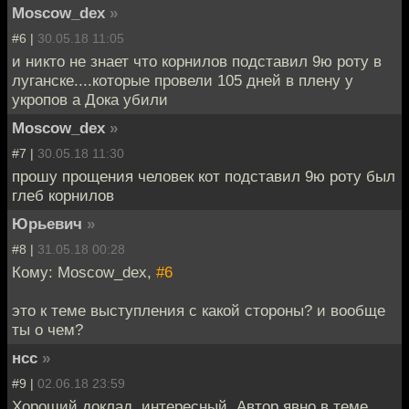
Moscow_dex
»
#6 |
30.05.18 11:05
и никто не знает что корнилов подставил 9ю роту в
луганске....которые провели 105 дней в плену у
укропов а Дока убили
Moscow_dex
»
#7 |
30.05.18 11:30
прошу прощения человек кот подставил 9ю роту был
глеб корнилов
Юрьевич
»
#8 |
31.05.18 00:28
Кому: Moscow_dex,
#6
это к теме выступления с какой стороны? и вообще
ты о чем?
нсс
»
#9 |
02.06.18 23:59
Хороший доклад, интересный. Автор явно в теме,