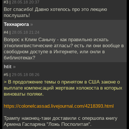
#3 |
28.05.18 20:37
Вот спасибо! Давно хотелось про это лекцию
послушать!
Технарюга
»
#4 |
28.05.18 21:24
Вопрос к Клим Санычу - как правильно искать
этнолингвистические атласы? есть ли они вообще в
свободном доступе в Интернете, или онли в
библиотеках?
htit
»
#5 |
29.05.18 08:26
> В продолжение темы о принятом в США законе о
выплате компенсаций жертвам холокоста в которых
виноваты поляки.
https://colonelcassad.livejournal.com/4218393.html
Трампу наконец-таки доставили с опершопа книгу
Армена Гаспаряна "Ложь Посполитая".