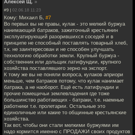
Алексей Щ.
»
#9 |
02.06.18 11:23
Кому: Михаил Б,
#7
Во первых вы не правы, кулак - это мелкий буржуа
нанимающий батраков, зажиточный крестьянин
эксплуатирующий разорившихся соседей и в
принципе не способный поставлять товарный хлеб,
т.к. не заинтересован и не способен улучшать
технологию обработки земли. Крупный буржуа -
собственник или дольщик латифундии, крупного
хозяйства поставлявшего зерно на экспорт.
К тому же вы не поняли вопроса, кулаков априори
меньше, чем батраков потому, что кулак нанимает
батрака, а не наоборот. Ещё есть латифундии и
прочие помещичьи землевладения где тоже
большинство работающих - батраки, т.е. наемные
работники т.е. пролетарии. Остальные это
единоличные или какие то общинные крестьянские
хозяйства.
Так вот, чтобы они стали мелкими буржуями им
надо кормится именно с ПРОДАЖИ своих продуктов