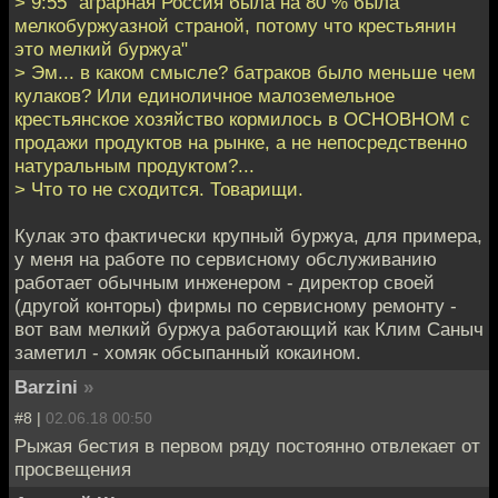
> 9:55 "аграрная Россия была на 80 % была
мелкобуржуазной страной, потому что крестьянин
это мелкий буржуа"
> Эм... в каком смысле? батраков было меньше чем
кулаков? Или единоличное малоземельное
крестьянское хозяйство кормилось в ОСНОВНОМ с
продажи продуктов на рынке, а не непосредственно
натуральным продуктом?...
> Что то не сходится. Товарищи.
Кулак это фактически крупный буржуа, для примера,
у меня на работе по сервисному обслуживанию
работает обычным инженером - директор своей
(другой конторы) фирмы по сервисному ремонту -
вот вам мелкий буржуа работающий как Клим Саныч
заметил - хомяк обсыпанный кокаином.
Barzini
»
#8 |
02.06.18 00:50
Рыжая бестия в первом ряду постоянно отвлекает от
просвещения