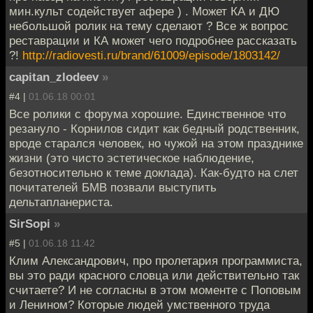
мин.культ содействует афере ) . Может КА и ДЮ
небольшой ролик на тему сделают ? Все ж вопрос
реставрации и КА может чего подробнее рассказать
?!
http://radiovesti.ru/brand/61009/episode/1803142/
capitan_zlodeev
»
#4 |
01.06.18 00:01
Все ролики с форума хорошие. Единственное что
резануло - Корнилов сидит как бедный родственник,
вроде старался человек, но чужой на этом празднике
жизни (это чисто эстетическое наблюдение,
безотносительно к теме доклада). Как-будто на слет
почитателей БМВ позвали выступить
дельтапланериста.
SirSopi
»
#5 |
01.06.18 11:42
Клим Александрович, про пролетария программиста,
вы это ради красного словца или действительно так
считаете? И не согласны в этом моменте с Поповым
и Ленином? Которые людей умственного труда