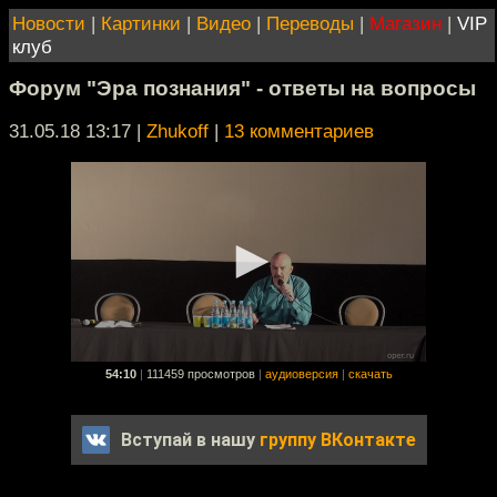
Новости
|
Картинки
|
Видео
|
Переводы
|
Магазин
|
VIP
клуб
Форум "Эра познания" - ответы на вопросы
31.05.18 13:17
|
Zhukoff
|
13 комментариев
54:10
|
111459 просмотров
|
аудиоверсия
|
скачать
Вступай в нашу
группу ВКонтакте