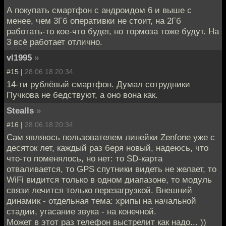
А покупать смартфон с андроидом 6 и выше с
менее, чем 3Гб оперативки не стоит, на 2Гб
работать-то кое-что будет, но тормоза тоже будут. На
3 всё работает отлично.
vl1995
»
#15 |
28.06.18 20:34
14-ти рублёвый смартфон. Думал сотрудники
Пучкова не бедствуют, а оно вона как.
Stealls
»
#16 |
28.06.18 20:34
Сам являюсь пользователем линейки Zenfone уже с
десяток лет, каждый раз беря новый, надеюсь, что
что-то поменялось, но нет: то SD-карта
отваливается, то GPS спутники видеть не желает, то
WiFi видится только в одном диапазоне, то модуль
связи лечится только перезагрузкой. Внешний
динамик - отдельная тема: хрипы на начальной
стадии, угасание звука - на конечной.
Может в этот раз телефон выстрелит как надо... ))