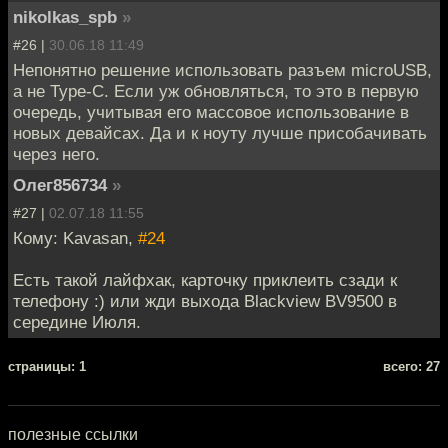
nikolkas_spb
»
#26 |
30.06.18 11:49
Непонятно решение использовать разъем microUSB,
а не Type-C. Если уж обновляться, то это в первую
очередь, учитывая его массовое использование в
новых девайсах. Да и к ноуту лучше присобачивать
через него.
Олег856734
»
#27 |
02.07.18 11:55
Кому: Kavasan,
#24
Есть такой лайфхак, карточку приклеить сзади к
телефону :) или жди выхода Blackview BV9500 в
середине Июля.
cтраницы: 1
всего: 27
полезные ссылки