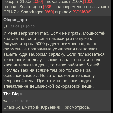
Говорят 2160x
[1080]
- показывают 2160x
[1000]
говорят Snapdragon
[636]
- одновременно показывают
CPU-Z с Snapdragon
[660]
и рядом
[SDM636]
Olegus_spb
»
#3 |
28.06.18 10:20
У меня zenphone4 max. Если не играть, мощностей
хватает на всё и вся и никакой pro не нужен.
Аккумулятор на 5000 радует неимоверно, плюс
фирменные програмные ухищрения позволяют
забыть куда забросмл зарядку. Если пользоваться
телефоном по делу: звонки, вацап, почта и около
часа интернета в день, то легко работает 5 дней.
Поглядываю на всякие там pro только из за
основной камеры. Но зато посмотрите какая у
zenphone4 цена! При этом он не производит
впечатление дешманской одноразовой вещи.
The Big
»
#4 |
28.06.18 10:50
Спасибо Дмитрий Юрьевич! Присмотрюсь.