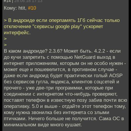
#14 |
28.06.18 17:13
Кому: htit,
#10
> В андроиде если оперпамять 1Гб сейчас только
отключение "сервисы google play" ускоряет
интерфейс.
>
>
В каком андроиде? 2.3.6? Может быть. 4.2.2 - если
до кучи запретить с помощью NetGuard выход в
интернет приложениям, которым он не особо нужен -
может еще и пошевелится, в противном случае -
даже если андроид будет практически голый AOSP
без сервисов гугла, яндекса, клиентов соцсетей и
прочего - уже две-три программки, которые при
соединении с интернетом что-нибудь проверяют,
поставят телефон в известную позу забив почти всю
оперативку. 5.0 и выше - отдайте этот телефон тому,
кому нужна звонилка без интернета со злыми
птичками. Ничего больше не получится. Сама ОС в
минимальном виде много кушает.