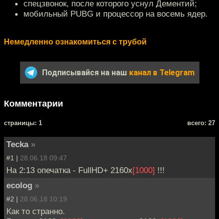
спецзвонок, после которого уснул Дементий;
мобильный PUBG и процессор на восемь ядер.
Немедленно ознакомиться с трубой
Подписывайся на наш
канал в Telegram
Комментарии
cтраницы: 1
всего: 27
Tecka
»
#1 |
28.06.18 09:47
На 2:13 опечатка - FullHD+ 2160x
[1000]
!!!
ecolog
»
#2 |
28.06.18 10:19
Как то странно.