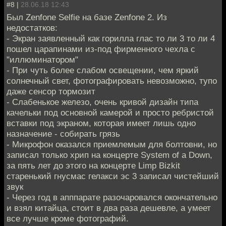
#8 |
28.06.18 12:43
Был Zenfone Selfie на базе Zenfone 2. Из
недостатков:
- Экран заявленный как горилла глас то ли 3 то ли 4
пошел царапинами из-под фирменного чехла с
"иллюминатором"
- При чуть более слабом освещении, чем яркий
солнечный свет, фотографировать невозможно, тупо
даже сенсор тормозит
- Слабенькое железо, очень кривой дизайн типа
качельки под основной камерой и просто ребристой
вставки под экраном, которая имеет лишь одно
назначение - собирать грязь
- Микрофон оказался приемлемым для болтовни, но
записал только хрип на концерте System of a Down,
за пять лет до этого на концерте Limp Bizkit
старенький гнусмас гелакси эс 3 записал чистейший
звук
- Через год в апппарате разочаровался окончательно
и взял китайца, стоит в два раза дешевле, а умеет
все лучше кроме фотографий.