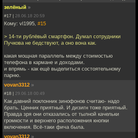
зелёный
»
#17 |
28.06.18 20:59
Кому: vl1995,
#15
> 14-ти рублёвый смартфон. Думал сотрудники
Пучкова не бедствуют, а оно вона как.
какая мощная параллель между стоимостью
телефона в кармане и доходами.
и впрямь - как ещё выделиться состоятельному
парню.
vovan3312
»
#18 |
29.06.18 00:49
Как давний поклонник зинофонов считаю- надо
брать. Ценник приятный. И дизигн тоже приятный.
Правда зря они отказались от тылной качельки
громкости и верхнего расположения кнопки
включения. Всё-таки фича была.
vovan3312
»