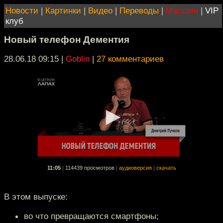
Новости
|
Картинки
|
Видео
|
Переводы
|
Магазин
|
VIP
клуб
Новый телефон Дементия
28.06.18 09:15
|
Goblin
|
27 комментариев
11:05
|
114439 просмотров
|
аудиоверсия
|
скачать
В этом выпуске:
во что превращаются смартфоны;