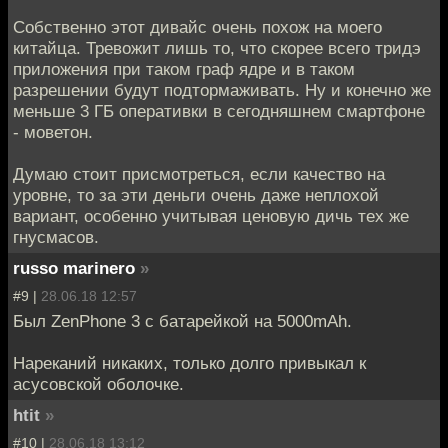
Собственно этот дивайс очень похож на моего
китайца. Тревожит лишь то, что скорее всего тридэ
приложения при таком граф ядре и в таком
разрешении будут подтормаживать. Ну и конечно же
меньше 3 ГБ оперативки в сегодняшнем смартфоне
- моветон.
Думаю стоит присмотреться, если качество на
уровне, то за эти деньги очень даже неплохой
вариант, особенно учитывая ценовую дичь тех же
гнусмасов.
russo marinero
»
#9 |
28.06.18 12:57
Был ZenPhone 3 с батарейкой на 5000mAh.
Нареканий никаких, только долго привыкал к
асусовской оболочке.
htit
»
#10 |
28.06.18 13:12