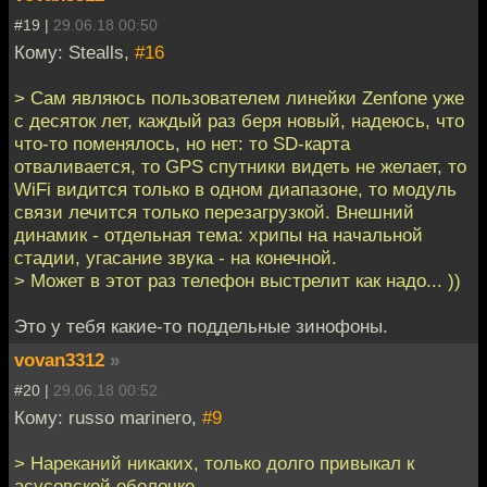
#19 |
29.06.18 00:50
Кому: Stealls,
#16
> Сам являюсь пользователем линейки Zenfone уже
с десяток лет, каждый раз беря новый, надеюсь, что
что-то поменялось, но нет: то SD-карта
отваливается, то GPS спутники видеть не желает, то
WiFi видится только в одном диапазоне, то модуль
связи лечится только перезагрузкой. Внешний
динамик - отдельная тема: хрипы на начальной
стадии, угасание звука - на конечной.
> Может в этот раз телефон выстрелит как надо... ))
Это у тебя какие-то поддельные зинофоны.
vovan3312
»
#20 |
29.06.18 00:52
Кому: russo marinero,
#9
> Нареканий никаких, только долго привыкал к
асусовской оболочке.