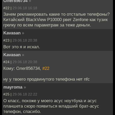
Олег856734
»
#22 |
29.06.18 16:18
Зачем рекламировать какие то отсталые телефоны?
Китайский BlackView P10000 рвет Zenfone как тузик
грелку по всем параметрам за теже деньги.
Kavasan
»
#23 |
29.06.18 20:38
Вот это я и искал.
Kavasan
»
#24 |
29.06.18 20:38
Кому: Олег856734,
#22
ну у твоего продвинутого телефона нет nfc
mayroma
»
#25 |
29.06.18 22:22
О класс, похоже у моего асус ноутбука и асус
планшета скоро появиться младший брат-асус
телефон, спасибо.