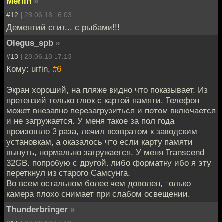
Merlin
»
#12 |
28.06.18 16:03
Дементий спит... с рыбами!!!
Olegus_spb
»
#13 |
28.06.18 17:13
Кому: urfin,
#6
Экран хороший, на пляже видно что показывает. Из
претензий только глюк с картой памяти. Телефон
может внезапно перезагрузиться и потом включается
и не загружается. У меня такое за пол года
произошло 3 раза, лечил возвратом к заводским
установкам, а оказалось что если карту памяти
вынуть, нормально загружается. У меня Transcend
32GB, попробую с другой, либо форматну ибо я эту
переткнул из старого Самсунга.
Во всем остальном более чем доволен, только
камера плохо снимает при слабом освещении.
Thunderbringer
»