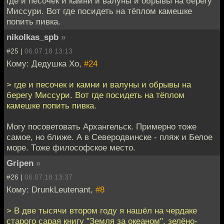
где и песочек и камни и валуны и обрывы на берегу
Миссури. Вот где посидеть на тёплом камешке
попить пивка.
nikolkas_spb
»
#25 |
06.07.18 13:13
Кому: Дедушка Хо,
#24
> где и песочек и камни и валуны и обрывы на
берегу Миссури. Вот где посидеть на тёплом
камешке попить пивка.
Могу посоветовать Архангельск. Примерно тоже
самое, но ближе. А в Северодвинске - пляж и Белое
море. Тоже философское место.
Gripen
»
#26 |
06.07.18 13:37
Кому: DrunkLeutenant,
#8
> В две тысячи втором году я нашёл на чердаке
старого сарая книгу "Земля за океаном", зелёно-