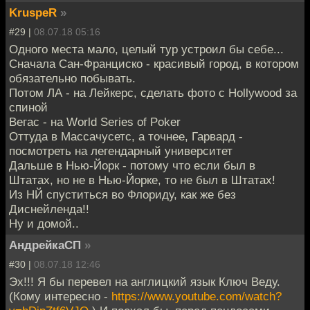
KruspeR
»
#29 |
08.07.18 05:16
Одного места мало, целый тур устроил бы себе...
Сначала Сан-Франциско - красивый город, в котором
обязательно побывать.
Потом ЛА - на Лейкерс, сделать фото с Hollywood за
спиной
Вегас - на World Series of Poker
Оттуда в Массачусетс, а точнее, Гарвард -
посмотреть на легендарный университет
Дальше в Нью-Йорк - потому что если был в
Штатах, но не в Нью-Йорке, то не был в Штатах!
Из НЙ спуститься во Флориду, как же без
Диснейленда!!
Ну и домой..
АндрейкаСП
»
#30 |
08.07.18 12:46
Эх!!! Я бы перевел на англицкий язык Ключ Веду.
(Кому интересно -
https://www.youtube.com/watch?