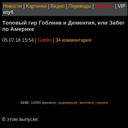
Новости
|
Картинки
|
Видео
|
Переводы
|
Магазин
|
VIP
клуб
Топовый гир Гоблина и Дементия, или Забег
по Америке
05.07.18 15:54
|
Goblin
|
34 комментария
13:50
|
118081 просмотр
|
аудиоверсия
|
вконтакте
|
скачать
В этом выпуске: