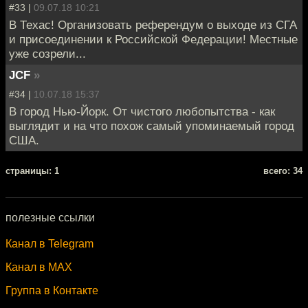
#33 |
09.07.18 10:21
В Техас! Организовать референдум о выходе из СГА
и присоединении к Российской Федерации! Местные
уже созрели...
JCF
»
#34 |
10.07.18 15:37
В город Нью-Йорк. От чистого любопытства - как
выглядит и на что похож самый упоминаемый город
США.
cтраницы: 1
всего: 34
полезные ссылки
Канал в Telegram
Канал в MAX
Группа в Контакте