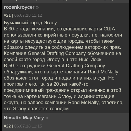
rozenkroycer
»
#21 |
06.07.18 11:12
Бумажный город Эглоу
В 30-е годы компании, создававшие карты США
использовали копирайтные ловушки, т.е. наносили
на карты несуществующие города, чтобы таким
образом следить за соблюдением авторских прав.
Компания General Drafting Company обозначила на
своей карте город Эглоу в шате Нью-Йорк
В 50-е сотрудники General Drafting Company
обнаружили, что на карте компании Rand McNally
обозначен этот город и подали на них в суд. Но
проиграли его, т.к. за 20 лет какой-то
предприимчивый гражданин открыл именно в этой
точке на карте магазин Эглоу, и администрация
округа, на запрос компании Rand McNally, ответила,
что Эглоу является городом
Results May Vary
»
#22 |
06.07.18 11:15