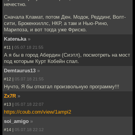
нечестно.
Сначала Кламат, потом Ден. Модок, Реддинг, Волт-
сити, Брокенхиллс, НКР, а там и Нью-Рино,
Марипоза, и вот тогда уже Фриско.
Katenьka
»
#11 |
05.07.18 21:55
А я бы в город Абердин (Сиэтл), посмотреть на мост
под которым Курт Кобейн спал.
Demtaurus13
»
#12 |
05.07.18 21:55
Нучто, Я бы откатал произвольную программу!!!
Zx7R
»
#13 |
05.07.18 22:07
https://coub.com/view/1ampi2
soi_amigo
»
#14 |
05.07.18 22:12