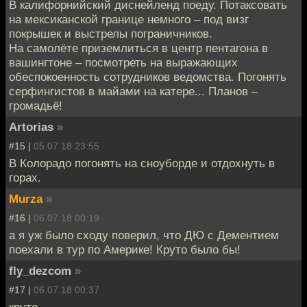
В калифорнийский диснейленд поеду. Потаксовать
на мексиканской границе немного – под визг
покрышек и выстрелы пограничников.
На самолёте приземлиться в центр пентагона в
вашингтоне – посмотреть на выражающих
обеспокоенность сотрудников ведомства. Погонять
серфингистов в майами на катере... Планов –
громадьё!
Artorias
»
#15 |
05.07.18 23:55
В Колорадо погонять на сноуборде и отдохнуть в
горах.
Murza
»
#16 |
06.07.18 00:19
а я уж было сходу поверил, что ДЮ с Дементием
поехали в тур по Америке! Круто было бы!
fly_dezcom
»
#17 |
06.07.18 00:37