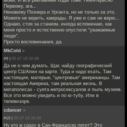
Первому, ага...
Ненавижу Познера и Урганта, но не только за это.
Можете не верить, камрады. Я уже и сам не верю...
Однако, стоя за станком, иногда вспоминаю, как
меня просто и естественно опустили "уважаемые
люди".
Просто воспоминания, да.
MkCold
»
#9 |
05.07.18 20:48
Да не о чем думать. Щас найду географический
центр СШАпии на карте. Туда и надо ехать. Там
настоящие, матерые, "центровые" американцы. Там
настоящая Америка, там реальная жизнь. В
мегаполисах - суета метросексуалов и пыль музеев.
Все это можно увидеть и по ю-тубу. Или в
телевизоре.
cdancer
»
#10 |
05.07.18 20:48
Ну кто ж сразу в Сан-Франциско летит? Это