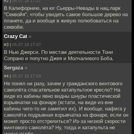
#2 |
05.07.18 17:27
В Калифорнию, на юг Сьерры-Невады в нац.парк
"Секвойя", чтобы увидеть самое большое дерево на
планете, да и вообще в живую полюбоваться на
секвойи.
Crazy Cat
»
#3 |
05.07.18 17:47
В Нью Джерси. По местам деятельности Тони
Сопрано и попутно Джея и Молчаливого Боба.
Sergaza
»
#4 |
05.07.18 17:58
Не понял ни разу, зачем у гражданского винтового
самолёта спасательное катапультное кресло? На
виде из кабины явно видны шнуры пластической
взрывчатки на фонаре (кстати, на виде из-вне
кабины чего-то не заметил их). И вообще, нафига у
самолёта подрывная взрывчатка на фонаре, если он
может просто отстрелиться? Из-за низкой скорости
винтового самолёта? Ну, тогда и катапульта не
нужна особо.