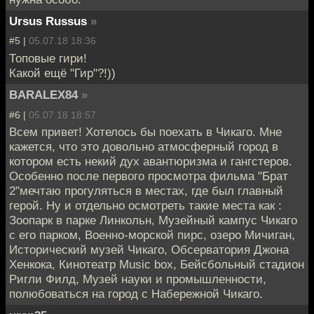
Ursus Russus
»
#5 |
05.07.18 18:36
Топовые гири!
Какой ещё "Гир"?!))
BARALEX84
»
#6 |
05.07.18 18:57
Всем привет! Хотелось бы поехать в Чикаго. Мне
кажется, что это довольно атмосферный город в
котором есть некий дух авантюризма и гангстеров.
Особенно после первого просмотра фильма "Брат
2"мечтаю прогуляться в местах, где был главный
герой. Ну и отдельно осмотреть такие места как :
Зоопарк в парке Линкольн, Музейный кампус Чикаго
с его парком, Военно-морской пирс, озеро Мичиган,
Исторический музей Чикаго, Обсерватория Джона
Хенкока, Кинотеатр Music box, Бейсбольный стадион
Ригли Филд, Музей науки и промышленности,
полюбоваться на город с Набережной Чикаго.