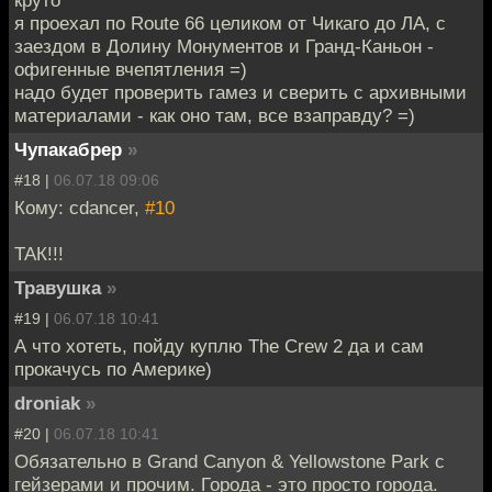
круто
я проехал по Route 66 целиком от Чикаго до ЛА, с
заездом в Долину Монументов и Гранд-Каньон -
офигенные вчепятления =)
надо будет проверить гамез и сверить с архивными
материалами - как оно там, все взаправду? =)
Чупакабрер
»
#18 |
06.07.18 09:06
Кому: cdancer,
#10
ТАК!!!
Травушка
»
#19 |
06.07.18 10:41
А что хотеть, пойду куплю The Crew 2 да и сам
прокачусь по Америке)
droniak
»
#20 |
06.07.18 10:41
Обязательно в Grand Canyon & Yellowstone Park с
гейзерами и прочим. Города - это просто города.