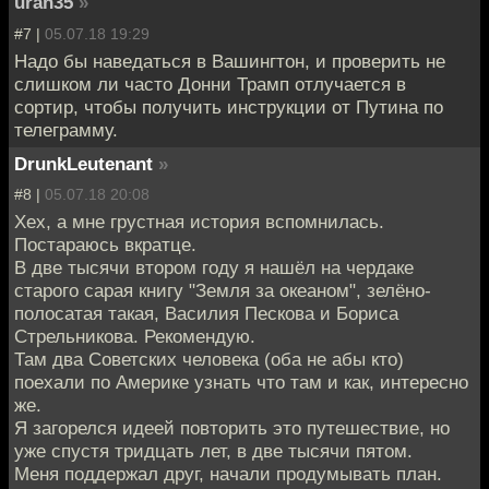
uran35
»
#7 |
05.07.18 19:29
Надо бы наведаться в Вашингтон, и проверить не
слишком ли часто Донни Трамп отлучается в
сортир, чтобы получить инструкции от Путина по
телеграмму.
DrunkLeutenant
»
#8 |
05.07.18 20:08
Хех, а мне грустная история вспомнилась.
Постараюсь вкратце.
В две тысячи втором году я нашёл на чердаке
старого сарая книгу "Земля за океаном", зелёно-
полосатая такая, Василия Пескова и Бориса
Стрельникова. Рекомендую.
Там два Советских человека (оба не абы кто)
поехали по Америке узнать что там и как, интересно
же.
Я загорелся идеей повторить это путешествие, но
уже спустя тридцать лет, в две тысячи пятом.
Меня поддержал друг, начали продумывать план.