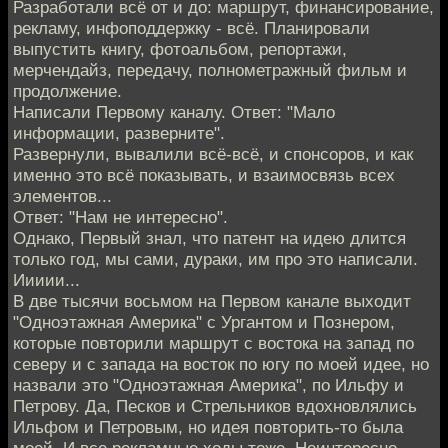
Разработали всё от и до: маршрут, финансирование,
рекламу, инфоподдержку - всё. Планировали
выпустить книгу, фотоальбом, репортажи,
мерчендайз, передачу, полнометражный фильм и
продолжение.
Написали Первому каналу. Ответ: "Мало
информации, разверните".
Развернули, вывалили всё-всё, и спонсоров, и как
именно это всё показывать, и взаимосвязь всех
элементов...
Ответ: "Нам не интересно".
Однако, Первый знал, что патент на идею длится
только год, мы сами, дураки, им про это написали.
Иииии...
В две тысячи восьмом на Первом канале выходит
"Одноэтажная Америка" с Ургантом и Познером,
которые повторили маршрут с востока на запад по
северу и с запада на восток по югу по моей идее, но
назвали это "Одноэтажная Америка", по Ильфу и
Петрову. Да, Песков и Стрельников вдохновлялись
Ильфом и Петровым, но идея повторить-то была
моей. И все рекламные ходы тоже. Неинтересно