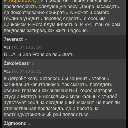
v=hDjpZtf6VJQ
) И поехал бы, перед пендосами
проповедовать следующую веру. Добро насаждать,
да пожертвование собирать. А может и самого
Гоблина убедить перевод сделать, с особым
цинизмом и мега вдумчивостью. И уж, чтоб он сам
пендосам затирал, как жить надобно.
7eventxt
»
#31 |
08.07.18 15:34
В L.A. и San Fransico побывать
Zakolebastr
»
#32 |
08.07.18 19:32
в Детройт хочу. хотелось бы заценить степень
загнивания капитализма, так сказать. поглядеть
своими глазами как знаменитый "город моторов",
студии Мотаун и нескольких музыкальных стилей
чувствует себя на сегодняшний момент. не врёт ли
отечественная пропаганда. да и просто на
постиндустриальный рай попялиться.
Zigmoond
»