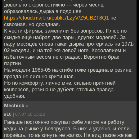
довольно скоропостижно — через месяц
образовалась дырка в подошве
https://cloud.mail.ru/public/LzyV/Z5UBZT8Q1
не
сквозная, но досадная.
К чести фирмы, заменили без вопросов. Плюс по
скидке ещё набрал две пары, других моделей. За
пару месяцев снова такая дырка протерлась на 1971-
02 модели, и на той же левой ноге. Косолапием и
избыточным весом не страдаю. Вероятно брак
партии.
На модели 1965-05 на сгибе тоже трещина в резине,
правда не сильно критичная.
Но по комфорту, лично мне, сильно приятней
конверсов, резина не дубеет, стелька правда
удобная.
Mechick
»
#10 |
07.07.18 15:22
Раньше постоянно покупал себе летом на работу
кеды на рынке у белорусов. В них и удобно, и если
порвёшь, то выкинуть не жалко. На вид такие же как