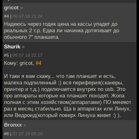
gricot
»
#4 |
06.07.18 21:24
Надеюсь через годик цена на кассы упадет до
реальных 2 т.р. Едва ли начинка дотягивает до
обычного 7" планшета.
Shurik
»
#5 |
06.07.18 22:17
Кому: gricot,
#4
И таки я вам скажу... что там планшет и есть,
малеха подпиленный :) вся периферия(сканеры,
принтер и т.д.) подключается внутрях по usb. Это
про аппараты которые на планшет походят. Жопа
полная с этим хозяйством(аппаратами) ПО меняют
раз в месяц стабильно. Ща в аппаратах или Линух,
или Ведроид(который поверх Линуха живет :) ).
Bronxx
»
#6 |
07.07.18 00:20