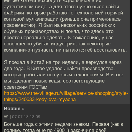
Мы же хотели возродить «Два мяча» в их
аутентичном виде, а для этого нужно было найти
фабрики, которые работают с технологией горячей
котловой вулканизации (раньше она применялась
повсеместно). Я был на нескольких российских
обувных производствах и понял, что здесь это
просто нереально сделать. К сожалению, у нас
совершенно убитая индустрия, как некоторые
компании-энтузиасты ни пытаются её восстановить.
Я поехал в Китай на три недели, а вернулся через
два года. В Китае удалось найти производства,
которые работали по нужным технологиям. В итоге
мы сделали новые кеды, соответствующие
советским ГОСТам
https://www.the-village.ru/village/service-shopping/style-
things/240633-kedy-dva-myacha
Bobbie
»
#9 |
07.07.18 13:09
Больше года с этими кедами знаком. Первая (как в
ролике, тогда ещё по 4900=) закончила свой