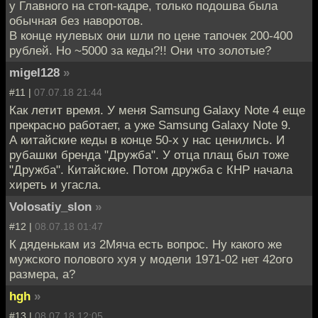
у Главного на стоп-кадре, только подошва была
обычная без наворотов.
В конце нулевых они шли по цене тапочек 200-400
рублей. Но ~5000 за кеды?!! Они что золотые?
migel128
»
#11 |
07.07.18 21:44
Как летит время. У меня Samsung Galaxy Note 4 еще
прекрасно работает, а уже Samsung Galaxy Note 9.
А китайские кеды в конце 50-х у нас ценились. И
рубашки бренда "Дружба". У отца плащ был тоже
"Дружба". Китайские. Потом дружба с КНР начала
хиреть и угасла.
Volosatiy_slon
»
#12 |
08.07.18 01:47
К дяденькам из 2Мяча есть вопрос. Ну какого же
мужского полового хуя у модели 1971-02 нет 42ого
размера, а?
hgh
»
#13 |
08.07.18 12:05