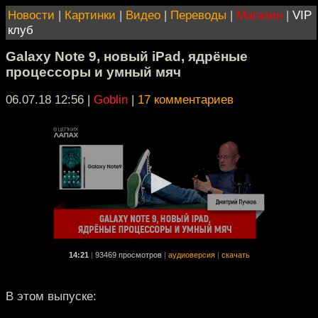
Новости
|
Картинки
|
Видео
|
Переводы
|
Магазин
|
VIP
клуб
Galaxy Note 9, новый iPad, ядрёные
процессоры и умный мяч
06.07.18 12:56
|
Goblin
|
17 комментариев
14:21
|
93469 просмотров
|
аудиоверсия
|
скачать
В этом выпуске: