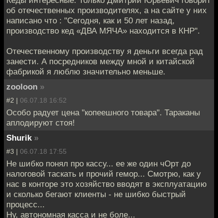
Кеды интересные. Только Дмитрий Юрьевич говорит
об отечественных производителях, а на сайте у них
написано что : "Сегодня, как и 50 лет назад,
производство кед «ДВА МЯЧА» находится в КНР".
Отечественному производству я деньги всегда рад
занести. А посредников между мной и китайской
фабрикой я люблю значительно меньше.
zooloon
»
#2 |
06.07.18 16:52
Особо радует цена "копеешного товара". Тараканы
аплодируют стоя!
Shurik
»
#3 |
06.07.18 17:55
Не шибко понял про кассу... ее же один чОрт до
налоговой таскать и прочий гемор... Смотрю, как у
нас в конторе это хозяйство вводят в эксплуатацию
и сколько бегают клиенты - не шибко быстрый
процесс...
Ну, автономная касса и не боле...