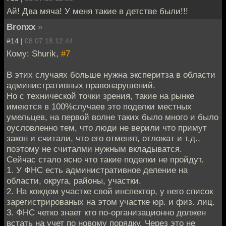
Ай! Два мяча! У меня такие в детстве были!!!
Bronxx
»
#14 |
08.07.18 12:44
Кому: Shurik,
#7
В этих случаях больше нужна эксперитза в области
административных правонарушений.
Но с технической точки зрения, такие на рынке
имеются в 100%случаев это поделки местных
умельцев, на первой волне таких было много и было
оусловленно тем, что люди не верили что примут
закон и считали, что его отменят, отложат и т.д.,
поэтому не считалми нужным вкладыватся.
Сейчас стало ясно что такие поделки не пройдут.
1. У ФНС есть административное деление на
области, округа, районы, участки.
2. На кождом участке свой инспектор, у него список
зарегистрированых на этом участке юр. и физ. лиц.
3. ФНС четко знает кто по-организационно должен
встать на учет по новому порядку. Через это не