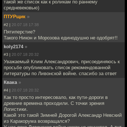
такой же список как к роликам по раннему
средневековью)
ПТУРщик
»
#2 |
20.07.18 17:38
Пятиперстие?
Такого Никон и Морозова единодушно не одобрят!!
koly2174
»
#3 |
20.07.18 20:32
Уважаемый Клим Александрович, присоединяюсь к
просьбе опубликовать список рекомендованной
литературы по Ливонской войне. спасибо за ответ
Квака
»
#4 |
20.07.18 20:32
Как то просто интересовало, как пути-дороги в
древние времена проходили. С точки зрения
Логистики.
Какой это такой Зимней Дорогой Александр Невский
из Каракорума возвращался?
У нас пока Ливонская война никак не кончится. А тут