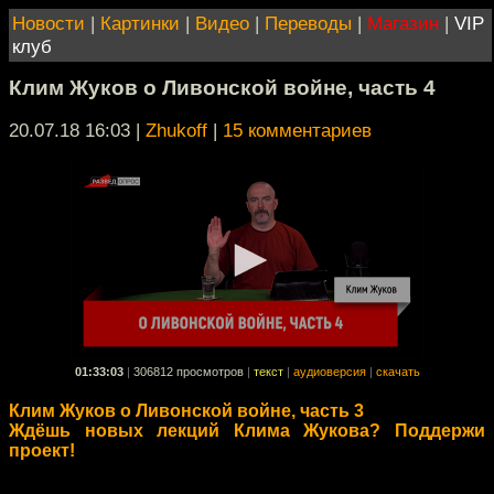
Новости
|
Картинки
|
Видео
|
Переводы
|
Магазин
|
VIP
клуб
Клим Жуков о Ливонской войне, часть 4
20.07.18 16:03
|
Zhukoff
|
15 комментариев
01:33:03
|
306812 просмотров
|
текст
|
аудиоверсия
|
скачать
Клим Жуков о Ливонской войне, часть 3
Ждёшь новых лекций Клима Жукова? Поддержи
проект!