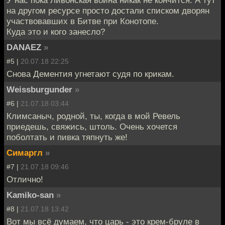
на другом ресурсе просто достали списком дворян
участвовавших в Битве при Конотопе.
Куда это и кого занесло?
DANAEZ
»
#5 |
20.07.18 22:25
Снова Дементия угнетают судя по крикам.
Weissburgunder
»
#6 |
21.07.18 03:44
Климсаныч, родной, ты, когда в мой Ревель
приедешь, свяжись, штоль. Очень хочется
поболтать и пивка тяпнуть же!
Симаргл
»
#7 |
21.07.18 09:46
Отлично!
Kamiko-san
»
#8 |
21.07.18 13:42
Вот мы всё думаем, что царь - это крем-бруле в