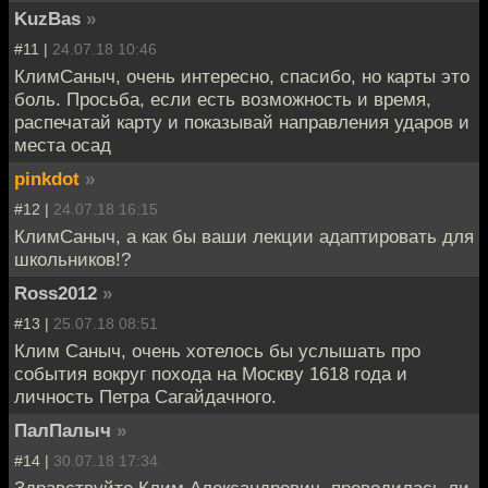
KuzBas
»
#11 |
24.07.18 10:46
КлимСаныч, очень интересно, спасибо, но карты это
боль. Просьба, если есть возможность и время,
распечатай карту и показывай направления ударов и
места осад
pinkdot
»
#12 |
24.07.18 16:15
КлимСаныч, а как бы ваши лекции адаптировать для
школьников!?
Ross2012
»
#13 |
25.07.18 08:51
Клим Саныч, очень хотелось бы услышать про
события вокруг похода на Москву 1618 года и
личность Петра Сагайдачного.
ПалПалыч
»
#14 |
30.07.18 17:34