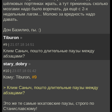
шёлковых портянках жрать, а тут прикинешь сколько
мозгами надо было ворочать, да ещё с 2-х
недельным лагом... Молоко за вредность надо
давать.
Дон Базилио, гы. :)
Tiburon
»
#9 |
21.07.18 14:51
Клим Саныч, пошто длительные паузы между
абзацами?
stary_dobry
»
#10 |
23.07.18 01:42
Кому: Tiburon,
#9
> Клим Саныч, пошто длительные паузы между
абзацами?
Это же те самые мхатовские паузы, строго по
Станиславскому!