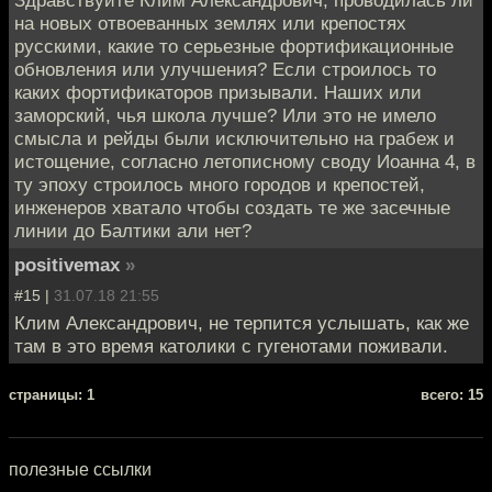
Здравствуйте Клим Александрович, проводилась ли
на новых отвоеванных землях или крепостях
русскими, какие то серьезные фортификационные
обновления или улучшения? Если строилось то
каких фортификаторов призывали. Наших или
заморский, чья школа лучше? Или это не имело
смысла и рейды были исключительно на грабеж и
истощение, согласно летописному своду Иоанна 4, в
ту эпоху строилось много городов и крепостей,
инженеров хватало чтобы создать те же засечные
линии до Балтики али нет?
positivemax
»
#15 |
31.07.18 21:55
Клим Александрович, не терпится услышать, как же
там в это время католики с гугенотами поживали.
cтраницы: 1
всего: 15
полезные ссылки