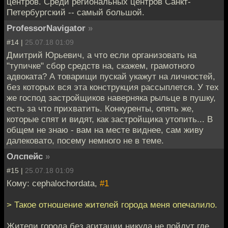
центров. Среди региональных центров Санкт-
Петербургский -- самый большой.
ProfessorNavigator
»
#14 |
25.07.18 01:09
Дмитрий Юрьевич, а что если организовать на
"тупичке" сбор средств на, скажем, грамотного
адвоката? А товарищи пускай укажут на личностей,
без которых вся эта конструкция рассыплется. У тех
же господ застройщиков наверняка рыльце в пушку,
есть за что прихватить. Конкуренты, опять же,
которые спят и видят, как застройщика утопить... В
общем не знаю - вам на месте виднее, сам живу
далековато, посему немного не в теме.
Олспейс
»
#15 |
25.07.18 01:09
Кому: cephalochordata,
#1
> Такое отношение жителей города меня опечалило.
Жители города без агитации никуда не пойдут где