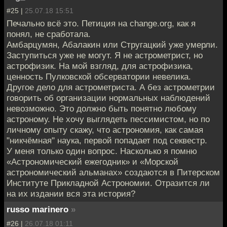
#25 |
25.07.18 15:51
Печально всё это. Петиция на change.org, как я
понял, не сработала.
Амбарцумян, Абалакин или Стругацкий уже умерли.
Заступиться уже не могут. Я не астрометрист, но
астрофизик. На мой взгляд, для астрофизика,
ценность Пулковской обсерватории невелика.
Другое дело для астрометриста. А без астрометрии
говорить об организации нормальных наблюдений
невозможно. Это должно быть понятно любому
астроному. Не хочу выглядеть пессимистом, но по
личному опыту скажу, что астрономия, как самая
"никчёмная" наука, первой попадает под секвестр.
У меня только один вопрос. Насколько я помню
«Астрономический ежегодник» и «Морской
астрономический альманах» создаются в Питерском
Институте Прикладной Астрономии. Отразится ли
на их издании вся эта история?
russo marinero
»
#26 |
26.07.18 01:11