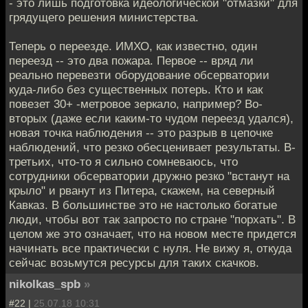
- это лишь подготовка идеологической "отмазки" для
грядущего решения министерства.
Теперь о переезде. ИМХО, как известно, один
переезд -- это два пожара. Первое -- вряд ли
реально перевезти оборудование обсерватории
куда-либо без существенных потерь. Кто и как
повезет 30+ -метровое зеркало, например? Во-
вторых (даже если каким-то чудом переезд удался),
новая точка наблюдения -- это разрыв в цепочке
наблюдений, что резко обесценивает результаты. В-
третьих, что-то я сильно сомневаюсь, что
сотрудники обсерватории дружно резко "встанут на
крыло" и рванут из Питера, скажем, на северный
Кавказ. В большинстве это не настолько богатые
люди, чтобы вот так запросто по стране "порхать". В
целом же это означает, что на новом месте придется
начинать все практически с нуля. Не вижу я, откуда
сейчас возьмутся ресурсы для таких скачков.
nikolkas_spb
»
#22 |
25.07.18 10:31