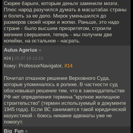
Скорее барыги, которым деньги заменили мозги.
Плюс народ разучился думать в масштабах страны
и болеть за ее дело. Мирок уменьшился до
размеров своей норки и жопки. Раньше, это надо
стране - было высшим приоритетом, строили
великие свершения, теперь - мы получим две
копейки, на остальное - насрать.
Aulus Agerius
»
#24 |
25.07.18 13:18
Кому: ProfessorNavigator,
#14
Почитал отказное решение Верховного Суда,
которые упоминалось в ролике. В частности суд
обосновывал решение тем, что в законодательстве
РФ нет определения термина "крупное жилищное
строительство" (термин используемый в документе
1945 года). Если ВС занимается такой юридической
казуистикой - боюсь никакие адвокаты уже не
помогут.
Big_Fun
»