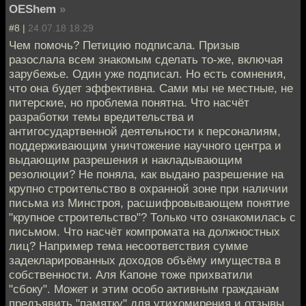
OEShem
»
#8 |
24.07.18 18:29
Чем помочь? Петицию подписала. Призыв
разослала всем знакомым сделать то-же, включая
зарубежье. Один уже подписал. Но есть сомнения,
что она будет эффективна. Сами мы не местные, не
питерские, но проблема понятна. Что насчёт
разработки темы вредительства и
антигосудартвенной деятельности к персоналиям,
поддерживающим уничтожение научного центра и
выдающим разрешения и накладывающим
резолюции? Не поняла, как выдано разрешение на
крупно строительство в охранной зоне при наличии
письма из Минстроя, расшифровывающем понятие
"крупное строительство"? Только что ознакомилась с
письмом. Что насчёт компромата на должностных
лиц? Например тема несоответствия сумме
задекларированных доходов объёму имущества в
собственности. Аля Капоне тоже прихватили
"сбоку". Может и этим особо активным гражданам
предъявить "памятку" для утихомирения и отзывы