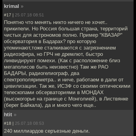
krimal
»
#17 |
25.07.18 08:51
Понятно что менять никто ничего не хочет..
прикипели. Но Россия большая страна, территорий
чистых для астрономов полно. Пример "КВАЗАР"
обсерватория в Бадарах? про которую
упоминают,тоже сталкиваются с загрязнением
радиоэфира, но ГРЧ не дремлют, быстро
ликвидируют помехи. (Как с расположение близ
мегаполисов быть неизвестно) Там же РАО
БАДАРЫ, радиогелиограф, два
спектрополяриметра.. и ниче, работаем в дали от
цивилизации. Так же, ИСЗФ со своими оптическими
телескопами обсерваториями в МОНДАХ
(высокогорье на границе с Монголией), в Листвянке
(берег Байкала), да и много чего еще..
htit
»
#18 |
25.07.18 08:53
240 миллиардов серъезные деньги.