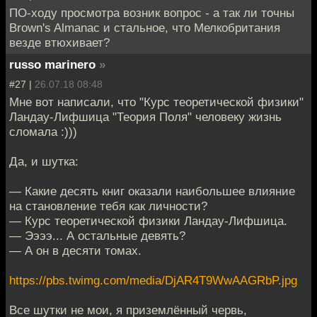
ПО-ходу просмотра возник вопрос - а так ли точны
Brown's Almanac и стальное, что Мелкобритания
везде втюхивает?
russo marinero
»
#27 |
26.07.18 08:48
Мне вот написали, что "Курс теоретической физики"
Ландау-Лифшица "Теория Поля" человеку жизнь
сломала :)))
Да, и шутка:
— Какие десять книг оказали наибольшее влияние
на становление тебя как личности?
— Курс теоретической физики Ландау-Лифшица.
— Ээээ... А остальные девять?
— А он в десяти томах.
https://pbs.twimg.com/media/DjAR4T9WwAAGRbP.jpg
Все шутки не мои, я приземлённый червь,