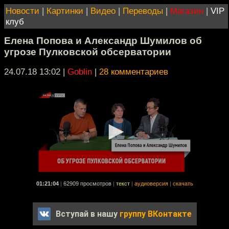
Новости
|
Картинки
|
Видео
|
Переводы
|
Магазин
|
VIP
клуб
Елена Попова и Александр Шумилов об
угрозе Пулковской обсерватории
24.07.18 13:02
|
Goblin
|
28 комментариев
01:21:04
|
62909 просмотров
|
текст
|
аудиоверсия
|
скачать
Вступай в нашу
группу ВКонтакте