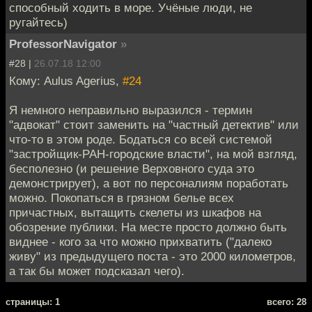
способный ходить в море. Учёные люди, не
ругайтесь)
ProfessorNavigator
»
#28 |
26.07.18 12:00
Кому: Aulus Agerius,
#24
Я немного неправильно выразился - термин
"адвокат" стоит заменить на "частный детектив" или
что-то в этом роде. Бодаться со всей системой
"застройщик-РАН-городские власти", на мой взгляд,
бесполезно (и решение Верховного суда это
демонстрирует), а вот по персоналиям поработать
можно. Покопаться в грязном белье всех
причастных, вытащить скелеты из шкафов на
обозрение публики. На месте просто должно быть
виднее - кого за что можно прихватить ("далеко
живу" из предыдущего поста - это 2000 километров,
а так бы может подсказал чего).
cтраницы: 1
всего: 28