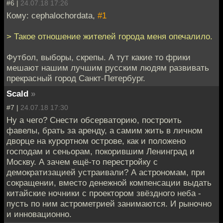
#6 |
24.07.18 17:26
Кому: cephalochordata,
#1
> Такое отношение жителей города меня опечалило.
Футбол, выборы, скрепы. А тут какие то фрики
мешают нашим лучшим русским людям развивать
прекрасный город Санкт-Петербург.
Scald
»
#7 |
24.07.18 17:30
Ну а чего? Снести обсерваторию, построить
фавелы, брать за аренду, а самим жить в личном
дворце на курортном острове, как и положено
господам и сеньорам, покорившим Ленинград и
Москву. А зачем ещё-то перестройку с
демократизацией устраивали? А астрономам, при
сокращении, вместо денежной компенсации выдать
китайские ночники с проектором звёздного неба -
пусть по ним астрометрией занимаются. И рыночно
и инновационно.