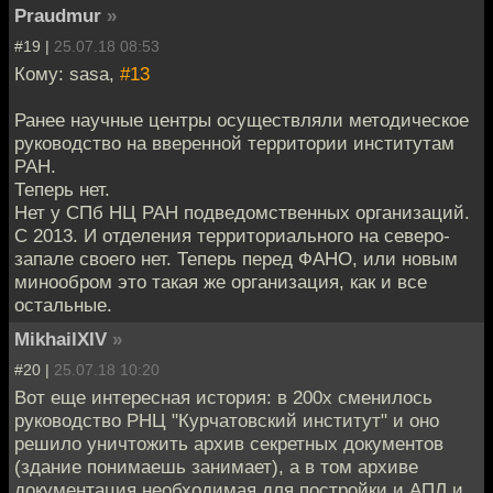
Praudmur
»
#19 |
25.07.18 08:53
Кому: sasa,
#13
Ранее научные центры осуществляли методическое
руководство на вверенной территории институтам
РАН.
Теперь нет.
Нет у СПб НЦ РАН подведомственных организаций.
С 2013. И отделения территориального на северо-
запале своего нет. Теперь перед ФАНО, или новым
минообром это такая же организация, как и все
остальные.
MikhailXIV
»
#20 |
25.07.18 10:20
Вот еще интересная история: в 200х сменилось
руководство РНЦ "Курчатовский институт" и оно
решило уничтожить архив секретных документов
(здание понимаешь занимает), а в том архиве
документация необходимая для постройки и АПЛ и