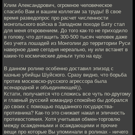
Клим Александрович, огромное человеческое
спасибо Вам и вашим коллегам за труды! В свое
время разведопрос про расчет численности
монгольского войска в Западном походе Бату стал
для меня откровением. До того как-то не приходило
в голову, что дотащить 300-500 тысяч человек даже
без учета лошадей из Монголии до территории Руси
наверное даже сегодня нереально, ну или встанет в
какие-то космические деньги тупо на еду.
В данном ролике особенно доставил эпизод с
казнью убийцы Шуйского. Сразу видно, что борьба
против московско-русского агрессора была
всенародной и объединяющей)).
Кстати, получается что сложись все чуть по-другому
и главный русский командир спокойно бы добрался
до своих с помощью подданного государства-
противника? Как-то это снижает накал и эпичность
противостояния. Хотя учитывая обмен-торговлю
между осажденными и осаждающими и прочие
вещи про которые Вы упоминали в роликах - ничего