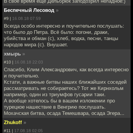
В свое время ещё Дельбрюк заподозрил неладное:)
Беспечный Лесовод
»
#9 |
16.08.18 07:59
Всегда особо интересно и поучительно послушать:
что было до Петра. Всё было: погони, драки,
убийства и обман (с), хлеб, водка, песни, танцы
народов мира (с). Внушает.
хмырь
»
#10 |
16.08.18 22:03
Спасибо, Клим Александрович, как всегда интересно
и поучительно.
Кстати, а важные битвы наших ближайших соседей
рассматривать не собираетесь? Тот же Кирнхольм
например, один из триумфов гусарии таки.
А вообще хотелось бы в вашем изложении про
турецкое нашествие в Венгрию послушать.
Мохачская битва, осада Темешвара, осада Эгера...
Zhukoff
»
#11 |
17.08.18 02:05