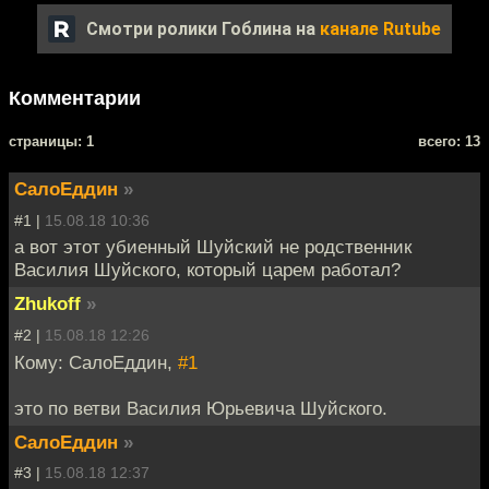
Смотри ролики Гоблина на
канале Rutube
Комментарии
cтраницы: 1
всего: 13
СалоЕддин
»
#1 |
15.08.18 10:36
а вот этот убиенный Шуйский не родственник
Василия Шуйского, который царем работал?
Zhukoff
»
#2 |
15.08.18 12:26
Кому: СалоЕддин,
#1
это по ветви Василия Юрьевича Шуйского.
СалоЕддин
»
#3 |
15.08.18 12:37