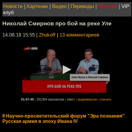
Новости
|
Картинки
|
Видео
|
Переводы
|
Магазин
|
VIP
клуб
Николай Смирнов про бой на реке Уле
14.08.18 15:55
|
Zhukoff
|
13 комментариев
01:57:45
|
251354 просмотра
|
текст
|
аудиоверсия
|
скачать
II Научно-просветительский форум "Эра познания"
Русская армия в эпоху Ивана IV