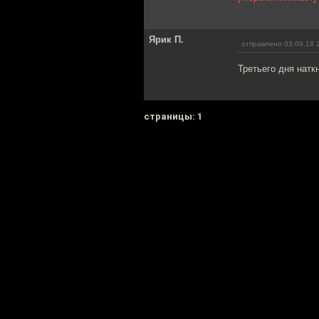
Ярик П.
отправлено 03.09.18 
Третьего дня натк
cтраницы: 1