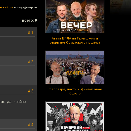
ие сайтов
в megagroup.ru
всего: 9
# 1
Атака БПЛА на Геленджик и
открытие Ормузского пролива
# 2
Клеопатра, часть 2: финансовое
# 3
болото
ак, да, крайне
# 4