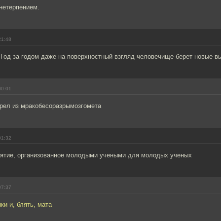
 нетерпением.
21:48
 Год за годом даже на поверхностный взгляд человечище берет новые в
00:01
трел из мракобесоразрымозгомета
01:32
ятие, организованное молодыми учеными для молодых ученых
07:37
и и, блять, мата