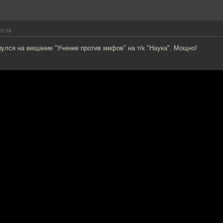
20:38
нулся на вещание "Учение против мифов" на т/к "Наука". Мощно!