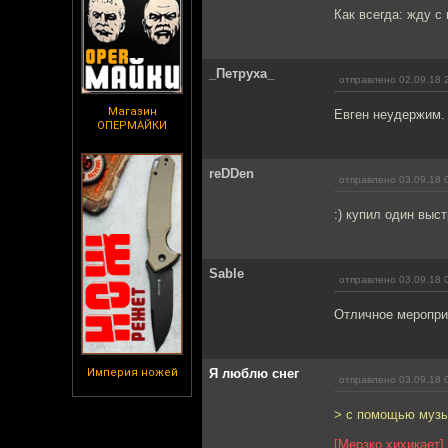
Как всегда: жду с
_Петруха_
отправлено 02.09.18 
Магазин
Евген неудержим.
ОПЕРМАЙКИ
reDDen
отправлено 03.09.18 
:) купил один выс
Sable
отправлено 03.09.18 
Отличное меропри
Империя ножей
Я люблю снег
отправлено 03.09.18 
> с помощью музык
[Мерзко хихикает]