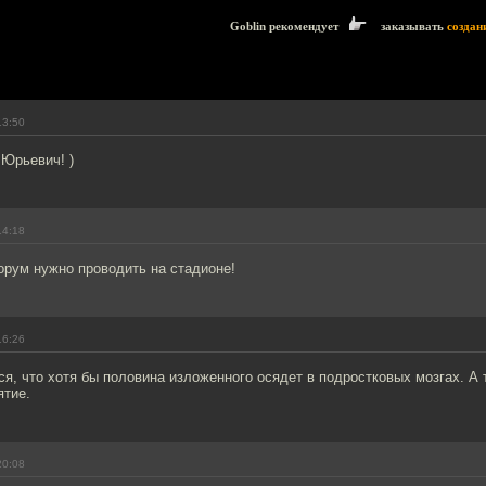
Goblin рекомендует
заказывать
создан
13:50
 Юрьевич! )
14:18
орум нужно проводить на стадионе!
16:26
я, что хотя бы половина изложенного осядет в подростковых мозгах. А т
ятие.
20:08