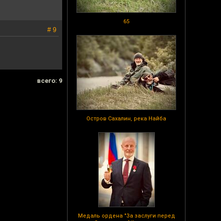
65
# 9
всего: 9
Остров Сахалин, река Найба
Медаль ордена "За заслуги перед