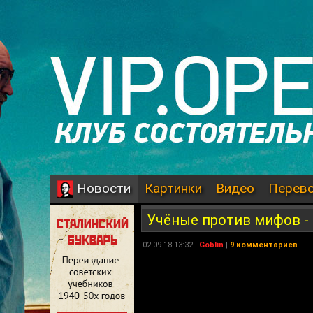
Картинки
Видео
Перев
Новости
Учёные против мифов - 
02.09.18 13:32 |
Goblin
|
9 комментариев