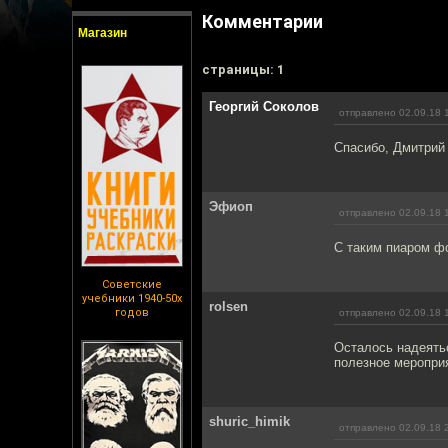
Комментарии
Магазин
cтраницы: 1
Георгий Соколов
отправлено 02.09.18 
Спасибо, Дмитрий
Эфиоп
отправлено 02.09.18 
С таким пиаром ф
Советские
учебники 1940-50х
rolsen
годов
отправлено 02.09.18 
Осталось надеятьс
полезное меропри
shuric_himik
отправлено 02.09.18 