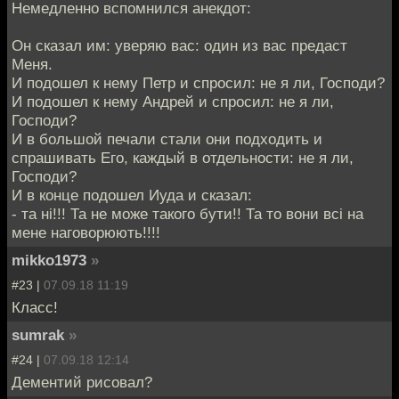
Немедленно вспомнился анекдот:
Он сказал им: уверяю вас: один из вас предаст
Меня.
И подошел к нему Петр и спросил: не я ли, Господи?
И подошел к нему Андрей и спросил: не я ли,
Господи?
И в большой печали стали они подходить и
спрашивать Его, каждый в отдельности: не я ли,
Господи?
И в конце подошел Иуда и сказал:
- та ні!!! Та не може такого бути!! Та то вони всі на
мене наговорюють!!!!
mikko1973
»
#23 |
07.09.18 11:19
Класс!
sumrаk
»
#24 |
07.09.18 12:14
Дементий рисовал?