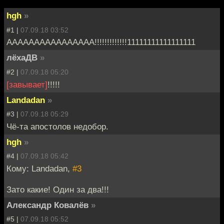
hgh
»
#1 |
07.09.18 03:52
АААААААААААААААА!!!!!!!!!!!!!11111111111111111
лёхаДВ
»
#2 |
07.09.18 05:20
[завывает]
!!!!!
Landadan
»
#3 |
07.09.18 05:29
Чё-та апостолов недобор.
hgh
»
#4 |
07.09.18 05:42
Кому: Landadan,
#3
Зато какие! Один за два!!!
Александр Ковалёв
»
#5 |
07.09.18 05:52