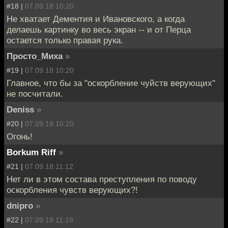
#18 |
07.09.18 10:20
Не хватает Дементия и Ивановского, а когда
делаешь картинку во весь экран -- и от Перца
остается только правая рука.
Просто_Миха
»
#19 |
07.09.18 10:20
Главное, что бы за "оскорбление чуйств верующих"
не посчитали.
Deniss
»
#20 |
07.09.18 10:20
Огонь!
Borkum Riff
»
#21 |
07.09.18 11:12
Нет ли в этом состава преступления по поводу
оскорбления чувств верующих?!
dnipro
»
#22 |
07.09.18 11:19