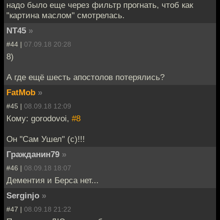
надо было еще через фильтр прогнать, чтоб как
"картина маслом" смотрелась.
NT45
»
#44 |
07.09.18 20:28
8)
А где ещё шесть апостолов потерялись?
FatMob
»
#45 |
08.09.18 12:09
Кому: gorodovoi,
#8
Он "Сам Ушел" (с)!!!
Гражданин79
»
#46 |
08.09.18 18:07
Дементия и Берса нет...
Serginjo
»
#47 |
08.09.18 21:22