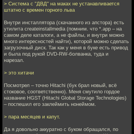
> Система с "ДВД" на маках не устанавливается
штатно с времен горного льва
Внутри инсталлятора (скачанного из апстора) есть
утилита createinstallmedia (помним. что *.app – на
самом деле каталоги, а не файлы, и внутри можно
много интересностей найти), которой можно сделать
загрузочный диск. Так как у меня в буке есть привод
и была под рукой DVD-RW-болванка, туда и
нарезал.
> это хитачи
Посмотрел – точно Hitachi (бук брал новый, всё
стоковое, соответственно). Меня смутило гордое
название HGST (Hitachi Global Storage Technologies)
– поспешил его заклеймить нонеймом.
> пара месяцев и капут.
Да я довольно аккуратно с буком обращался, по