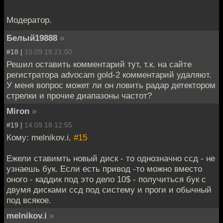
Модератор.
Белый19888
»
#18 |
10.09.18 21:50
Решил оставить комментарий тут, т.к. на сайте
регистратора advocam gold-2 комментарий удаляют.
У меня вопрос может ли он ловить радар детектором
стрелки и прочие диапазоны частот?
Miron
»
#19 |
14.09.18 12:55
Кому: melnikov.i,
#15
Ежели ставимть новый диск - то однозначно ссд - не
узнаешь бук. Если есть привод -то можно вместо
оного - каддик под это дело 10$ - получиться бук с
двумя дисками ссд под систему и проги и обычный
под всякое.
melnikov.i
»