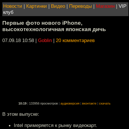
Новости
|
Картинки
|
Видео
|
Переводы
|
Магазин
|
VIP
клуб
Первые фото нового iPhone,
высокотехнологичная японская дичь
07.09.18 10:58
|
Goblin
|
20 комментариев
10:19
|
133956 просмотров
|
аудиоверсия
|
вконтакте
|
скачать
В этом выпуске:
Intel примеряется к рынку видеокарт.