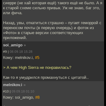
сиерре (не хай которая ещё) такого ещё не было. А я
к старой схеме сильно привык. Уж не знаю, баг это,
или фича.
Назад, увы, откатиться страшно – пугает геморрой с
переносом почты (в первую очередь) и фоток из
«Фото» в старые версии соответствующих
приложений.
soi_amigo
»
#9 |
08.09.18 15:28
Кому: melnikov.i,
#5
> А чем High Sierra не понравилась?
Как-то я умудрился промахнуться с цитатой..
melnikov.i
»
#10 |
09.09.18 01:10
Кому: soi_amigo,
#8