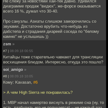
Не слежу за новостями хай-тек давно. Удивился
диаграмме продаж "видюх", же-форсе оказывается
вcего 16 %, думал что 30-40.
Про санузлы. Азиаты слишком заморочились со
звуками. Достаточно врубить что-нибудь из
дабстепа и страдания диареей соседа по "белому
камню" не услышишь ))
zsm
»
#7 |
08.09.18 00:55
Китайцы тоже старательно чавкают для трансляции
восхищения блюдом. Интересно, откуда это пошло?
soi_amigo
»
#8 |
08.09.18 10:05
Кому: Kavasan,
#6
> А чем High Sierra не понравилась?
1. MBP начал намертво виснуть в режиме сна (ну, то
есть, разбудить его не получается) – не каждый раз,