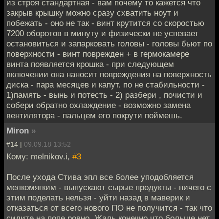
из строя стандартная - вам почему то кажется что
закрыв крышку можно сразу схватить ноут и
побежать - оно не так - винт крутится со скоростью
7200 оборотов в минуту и физически не успевает
остановиться и запарковать головы - головы бьют по
поверхности - винт поврежден + в гермокамере
винта появляется крошка - при следующем
включении она наносит повреждения на поверхность
диска - пара месяцев и капут. по не стабильности -
1)память - вынь и потесть - 2) разбери , почисти и
собери обратно охлаждение - возможно замена
вентилятора - пальцем его покрути поймешь.
Miron
»
#14 |
09.09.18 13:52
Кому: melnikov.i,
#3
После ухода Стива эпл все более уподобляется
мелкомягким - выпускают сырые продукты - ничего с
этим поделать нельзя - уйти назад в маверик и
отказаться от всего нового ПО не получится - так что
сидите на попе ровно. Жаль конечно что больше нет