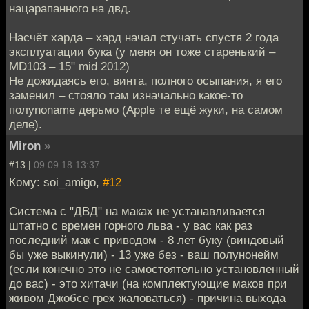
нацарапанного на двд.
Насчёт харда – хард начал стучать спустя 2 года
эксплуатации бука (у меня он тоже старенький –
MD103 – 15" mid 2012)
Не дожидаясь его, винта, полного осыпания, я его
заменил – стояло там изначально какое-то
полуnoname дерьмо (Apple те ещё жуки, на самом
деле).
Miron
»
#13 |
09.09.18 13:37
Кому: soi_amigo,
#12
Система с "ДВД" на маках не устанавливается
штатно с времен горного льва - у вас как раз
последний мак с приводом - 8 лет буку (виндовый
бы уже выкинули) - 13 уже без - ваш полунонейм
(если конечно это не самостоятельно установленный
до вас) - это хитачи (на комплектующие маков при
живом Джобсе грех жаловаться) - причина выхода