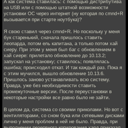
А как система ставилась: с помощью дистрибутива
на USB или с помощью штатной возможности
установки ОС через интернет (ну которая по cmnd+R
вызывается при старте ноутбука)?
Я свою ставил через cmnd+R. Но поскольку у меня
бук старенький, сначала пришлось ставить
леопарда, потом ель капитана, а только потом хай
сиеру. При этом у меня был баг с обновлением в
хай сиере: прилетало обновление до 10.13.2;
запускал на установку; ставилось; появлялась
ошибка; происходил откат. И так каждый раз. Пока я
с этим мучился, вышло обновление 10.13.6.
Пришлось заново устанавливать всю систему.
Правда, уже без необходимости ставить
промежуточные версии. После переустановки в
некоторые настройки все равно было не зайти.
В целом да, система со своими приколами. Но вот с
вентиляторами, со сном бука или сетевыми дисками
лично у меня проблем в ней не было. Правда, при
выполнении резервного копирования хард приказал