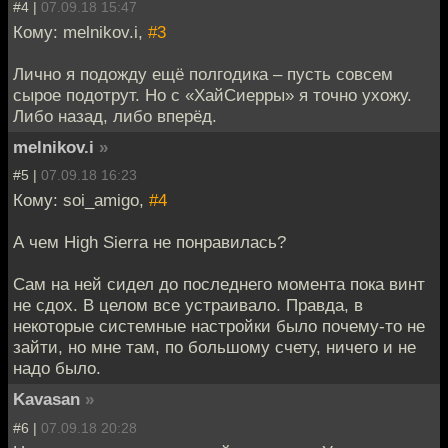
#4 |
07.09.18 15:47
Кому: melnikov.i,
#3
Лично я подожду ещё полгодика – пусть совсем
сырое подотрут. Но с «ХайСиерры» я точно ухожу.
Либо назад, либо вперёд.
melnikov.i
»
#5 |
07.09.18 16:23
Кому: soi_amigo,
#4
А чем High Sierra не понравилась?
Сам на ней сидел до последнего момента пока винт
не сдох. В целом все устраивало. Правда, в
некоторые системные настройки было почему-то не
зайти, но мне там, по большому счету, ничего и не
надо было.
Kavasan
»
#6 |
07.09.18 20:28