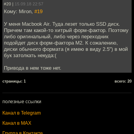
#20 |
15.09.18 22:57
Кому: Miron,
#19
У меня Macbook Air. Туда лезет только SSD диск.
Причем там какой-то хитрый форм-фактор. Поэтому
либо оригинальный, либо через переходник
подойдет диск форм-фактора M2. К сожалению,
диски обычного формата (я имею в виду 2.5") в мой
бук затолкать некуда:(
Привода в нем тоже нет.
cтраницы: 1
всего: 20
полезные ссылки
Канал в Telegram
Канал в MAX
Группа в Контакте