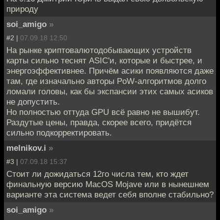
природу
soi_amigo
»
#2 |
07.09.18 12:50
На рынке криптовалютодобывающих устройств
карты сильно теснят ASIC'и, которые и быстрее, и
энергоэффективнее. Причём асики появляются даже
там, где изначально авторы PoW-алгоритмов долго
ломали головы, как бы экспансии этих самых асиков
не допустить.
Но полностью оттуда GPU всё равно не вышибут.
Раздутые цены, правда, скорее всего, придётся
сильно подкорректировать.
melnikov.i
»
#3 |
07.09.18 15:37
Стоит ли дожидаться 12го числа тем, кто ждет
финальную версию MacOS Mojave или в нынешнем
варианте эта система ведет себя вполне стабильно?
soi_amigo
»