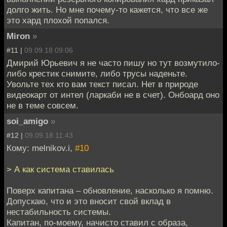
долго жить. Но мне почему-то кажется, что все же
это хард плохой попался.
Miron
»
#11 |
09.09.18 09:06
Дмирий Юрьевич я не часто пишу но тут возмутило-
либо крестик снимите, либо трусы наденьте.
Увольте тех кто вам текст писал. Нет в природе
видеокарт от интел (ларкаби не в счет). Онбоард оно
не в теме совсем.
soi_amigo
»
#12 |
09.09.18 11:43
Кому: melnikov.i,
#10
> А как система ставилась
Поверх капитана – обновление, насколько я помню.
Допускаю, что и это вносит свой вклад в
нестабильность системы.
Капитан, по-моему, начисто ставил с образа,