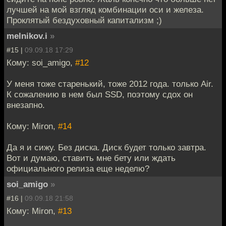
лучшей на мой взгляд комбинации оси и железа.
Проклятый бездуховный капитализм ;)
melnikov.i
»
#15 |
09.09.18 17:29
Кому: soi_amigo,
#12
У меня тоже старенький, тоже 2012 года. только Air.
К сожалению в нем был SSD, поэтому сдох он
внезапно.
Кому: Miron,
#14
Да я и сижу. Без диска. Диск будет только завтра.
Вот и думаю, ставить мне бету или ждать
официального релиза еще неделю?
soi_amigo
»
#16 |
09.09.18 21:58
Кому: Miron,
#13