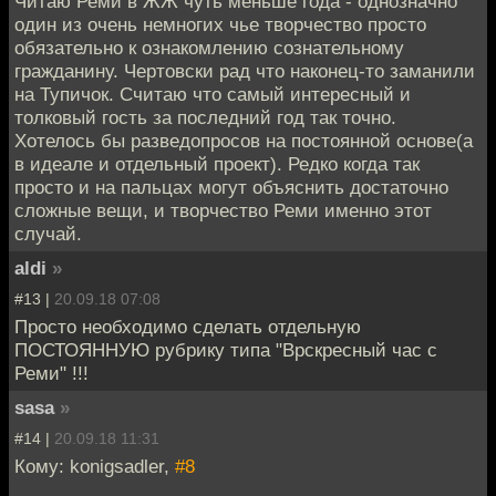
Читаю Реми в ЖЖ чуть меньше года - однозначно
один из очень немногих чье творчество просто
обязательно к ознакомлению сознательному
гражданину. Чертовски рад что наконец-то заманили
на Тупичок. Считаю что самый интересный и
толковый гость за последний год так точно.
Хотелось бы разведопросов на постоянной основе(а
в идеале и отдельный проект). Редко когда так
просто и на пальцах могут объяснить достаточно
сложные вещи, и творчество Реми именно этот
случай.
aldi
»
#13 |
20.09.18 07:08
Просто необходимо сделать отдельную
ПОСТОЯННУЮ рубрику типа "Врскресный час с
Реми" !!!
sasa
»
#14 |
20.09.18 11:31
Кому: konigsadler,
#8