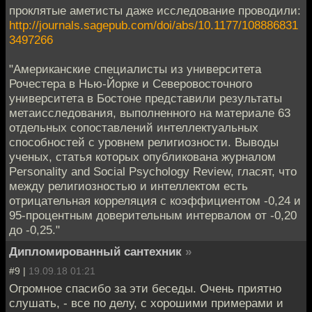
проклятые аметисты даже исследование проводили:
http://journals.sagepub.com/doi/abs/10.1177/108886831
3497266
"Американские специалисты из университета
Рочестера в Нью-Йорке и Северовосточного
университета в Бостоне представили результаты
метаисследования, выполненного на материале 63
отдельных сопоставлений интеллектуальных
способностей с уровнем религиозности. Выводы
ученых, статья которых опубликована журналом
Personality and Social Psychology Review, гласят, что
между религиозностью и интеллектом есть
отрицательная корреляция с коэффициентом -0,24 и
95-процентным доверительным интервалом от -0,20
до -0,25."
Дипломированный сантехник
»
#9 |
19.09.18 01:21
Огромное спасибо за эти беседы. Очень приятно
слушать, - все по делу, с хорошими примерами и