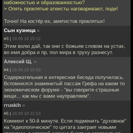
набожностью и образованностью?
> Опять проклятые атеисты наговаривают, поди!
Точно! На костёр их, аметистов проклятых!
Сын кузнеца
»
#3 |
18.09.18 15:12
Этим волю дай, так они с божьим словом на устах,
во имя добра и пр, пол мира в труху разнесут.
Алексей Щ.
»
#4 |
18.09.18 15:50
Содержательная и интересная беседа получилась.
Вспомнился знаменитый пассаж Грефа на каком то
экономическом форуме - "вы говорите страшные
вещи... как мы с вами науправляем".
rruskih
»
#5 |
18.09.18 21:53
Коммент к 50-й минуте. Если подменить "духовное"
на "идеологическое" то цитата заиграет новыми