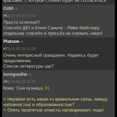
красками, с которой сложно будет не согласиться
GiWi
»
#6 |
18.09.18 21:54
Просто отлично!!!
Спасибо ДЮ и Клим Санычу - Реми Майснеру
отдельное спасибо и просьба не снижать накал!
Platoon
»
#7 |
18.09.18 22:08
Очень интересный гражданин. Надеюсь будет
продолжение.
Список литературы где?
konigsadler
»
#8 |
18.09.18 22:49
Кому: Сын кузнеца,
#1
> Неужели есть какая-то крамольная связь, между
набожностью и образованностью?
> Опять проклятые атеисты наговаривают, поди!