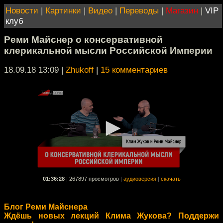
Новости
|
Картинки
|
Видео
|
Переводы
|
Магазин
|
VIP
клуб
Реми Майснер о консервативной
клерикальной мысли Российской Империи
18.09.18 13:09
|
Zhukoff
|
15 комментариев
01:36:28
|
267897 просмотров
|
аудиоверсия
|
скачать
Блог Реми Майснера
Ждёшь новых лекций Клима Жукова? Поддержи