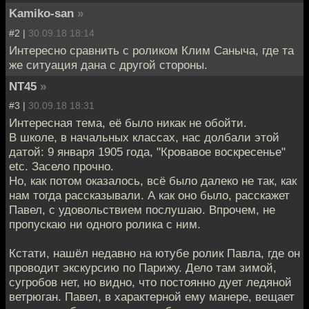
Kamiko-san
»
#2 |
30.09.18 18:14
Интересно сравнить с роликом Клим Саныча, где та
же ситуация дана с другой стороны.
NT45
»
#3 |
30.09.18 18:31
Интересная тема, её было никак не обойти.
В школе, в начальных классах, нас долбали этой
датой: 9 января 1905 года, "Кровавое воскресенье"
etc. Засело прочно.
Но, как потом оказалось, всё было далеко не так, как
нам тогда рассказывали. А как оно было, расскажет
Павел, с удовольствием послушаю. Впрочем, не
пропускаю ни одного ролика с ним.
Кстати, нашёл недавно на ютубе ролик Павла, где он
проводит экскурсию по Парижу. Дело там зимой,
сугробов нет, но видно, что постоянно дует ледяной
ветрюган. Павел, в характерной ему манере, вещает