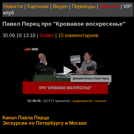
Новости
|
Картинки
|
Видео
|
Переводы
|
Магазин
|
VIP
клуб
Павел Перец про "Кровавое воскресенье"
30.09.18 13:18
|
Goblin
|
15 комментариев
01:49:26
|
327171 просмотр
|
аудиоверсия
|
скачать
Канал Павла Перца
Экскурсии по Петербургу и Москве