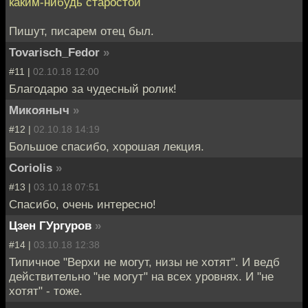
каким-нибудь старостой
Пишут, писарем отец был.
Tovarisch_Fedor
»
#11 |
02.10.18 12:00
Благодарю за чудесный ролик!
Микояныч
»
#12 |
02.10.18 14:19
Большое спасибо, хорошая лекция.
Coriolis
»
#13 |
03.10.18 07:51
Спасибо, очень интересно!
Цзен ГУргуров
»
#14 |
03.10.18 12:38
Типичное "Верхи не могут, низы не хотят". И ведб
действительно "не могут" на всех уровнях. И "не
хотят" - тоже.