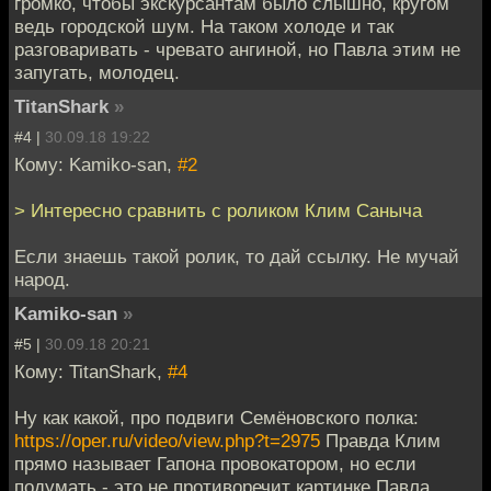
громко, чтобы экскурсантам было слышно, кругом
ведь городской шум. На таком холоде и так
разговаривать - чревато ангиной, но Павла этим не
запугать, молодец.
TitanShark
»
#4 |
30.09.18 19:22
Кому: Kamiko-san,
#2
> Интересно сравнить с роликом Клим Саныча
Если знаешь такой ролик, то дай ссылку. Не мучай
народ.
Kamiko-san
»
#5 |
30.09.18 20:21
Кому: TitanShark,
#4
Ну как какой, про подвиги Семёновского полка:
https://oper.ru/video/view.php?t=2975
Правда Клим
прямо называет Гапона провокатором, но если
подумать - это не противоречит картинке Павла.