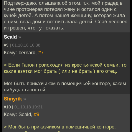
Подтверждаю, слышала об этом, т.к. мой прадед в
чине протоиерея потерял жену и остался один с
кучей детей. А потом нашел женщину, которая жила
с ним, вела дом и воспитывала детей. Слаб человек
и грешен, что тут сказать.
Scald
»
#9 |
01.10.18 16:38
Кому: bernard,
#7
> Если Гапон происходил из крестьянской семьи, то
какие взятки мог брать ( или не брать ) его отец.
Мог быть приказчиком в помещичьей конторе, каким-
нибудь старостой.
Shnyrik
»
#10 |
01.10.18 19:31
Кому: Scald,
#9
> Мог быть приказчиком в помещичьей конторе,