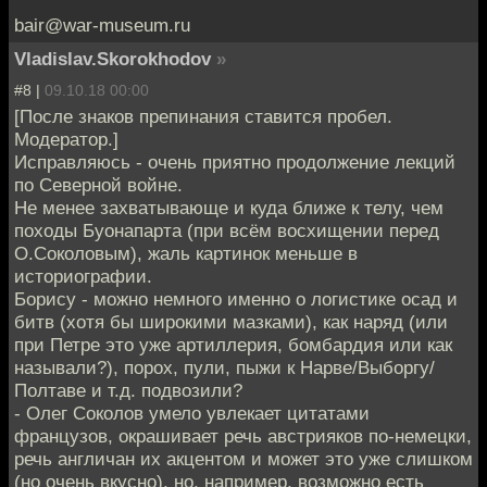
bair@war-museum.ru
Vladislav.Skorokhodov
»
#8 |
09.10.18 00:00
[После знаков препинания ставится пробел.
Модератор.]
Исправляюсь - очень приятно продолжение лекций
по Северной войне.
Не менее захватывающе и куда ближе к телу, чем
походы Буонапарта (при всём восхищении перед
О.Соколовым), жаль картинок меньше в
историографии.
Борису - можно немного именно о логистике осад и
битв (хотя бы широкими мазками), как наряд (или
при Петре это уже артиллерия, бомбардия или как
называли?), порох, пули, пыжи к Нарве/Выборгу/
Полтаве и т.д. подвозили?
- Олег Соколов умело увлекает цитатами
французов, окрашивает речь австрияков по-немецки,
речь англичан их акцентом и может это уже слишком
(но очень вкусно), но, например, возможно есть