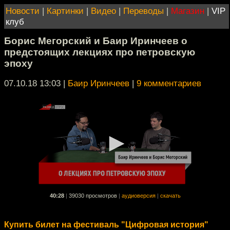
Новости
|
Картинки
|
Видео
|
Переводы
|
Магазин
|
VIP
клуб
Борис Мегорский и Баир Иринчеев о
предстоящих лекциях про петровскую
эпоху
07.10.18 13:03
|
Баир Иринчеев
|
9 комментариев
40:28
|
39030 просмотров
|
аудиоверсия
|
скачать
Купить билет на фестиваль "Цифровая история"