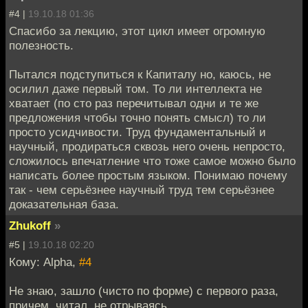
#4 |
19.10.18 01:36
Спасибо за лекцию, этот цикл имеет огромную
полезность.
Пытался подступиться к Капиталу но, каюсь, не
осилил даже первый том. То ли интеллекта не
хватает (по сто раз перечитывал одни и те же
предложения чтобы точно понять смысл) то ли
просто усидчивости. Труд фундаментальный и
научный, продираться сквозь него очень непросто,
сложилось впечатление что тоже самое можно было
написать более простым языком. Понимаю почему
так - чем серьёзнее научный труд тем серьёзнее
доказательная база.
Zhukoff
»
#5 |
19.10.18 02:20
Кому: Alpha,
#4
Не знаю, зашло (чисто по форме) с первого раза,
причем, читал, не отрываясь.