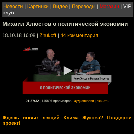
Новости
|
Картинки
|
Видео
|
Переводы
|
Магазин
|
VIP
клуб
Михаил Хлюстов о политической экономии
18.10.18 16:08
|
Zhukoff
|
44 комментария
01:37:32
|
145807 просмотров
|
аудиоверсия
|
скачать
Ждёшь новых лекций Клима Жукова? Поддержи
проект!