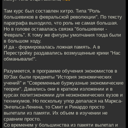
Там курс был составлен хитро. Типа "Роль
большевиков в февральской революции". По тексту
параграфа выходило, что роль не самая большая.
Но в голове оставалась связка "большевики -
Февраль". К тому же фигуры умолчания тогда были
в большом ходу.
И да - формировалась ложная память. А в
Перестройку раздавались возмущенные крики "Нас
обманывали!".
Разумеется, в программе обучения экономистов в
ВУЗах были предметы "История экономических
учений" и "Современные буржуазные экономические
теории". Давались они в кратком изложении и в
курсах политэкономии для неэкономических вузов и
техникумов. Но поскольку упор делалася на Маркса-
Энгельса-Ленина, то Смит и Рикардо просто
вылетали из памяти. Их объем в изучении не
сравним просто.
Со временем у большинства из памяти вылетал и