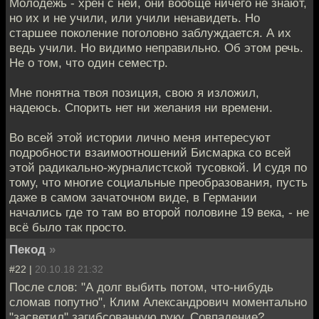
Молодежь - хрен с ней, они вообще ничего не знают,
но их и не учили, или учили ненавидеть. Но
старшее поколение поголовно заблуждается. А их
ведь учили. Но видимо неправильно. Об этом речь.
Не о том, что один семестр.
Мне понятна твоя позиция, свою я изложил,
надеюсь. Спорить нет ни желания ни времени.
Во всей этой истории лично меня интересуют
подробности взаимоотношений Бисмарка со всей
этой радикально-журналистской тусовкой. И судя по
тому, что многие социальные преобразования, пусть
даже в самом зачаточном виде, в Германии
начались где то там во второй половине 19 века, - не
всё было так просто.
Пекод
»
#22 |
20.10.18 21:32
После слов: "А долг выбить потом, что-нибудь
сломав попутно", Клим Александрович моментально
"засветил" загибсованную руку. Совпадение?