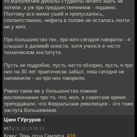
то малолетние дебилы-студенты ничего знать не
хотели, а уж про предшественников - подавно.
Поэтому все мимо ушей и пропускалось,
соответственно, нифига в голове не осталось почти
ни у кого.
Про большинство тех, про кого сегодня говорили - я
слышал в далекой юности, хотя учился в чисто
техническом институте.
Пусть не подробно, пусть чисто обзорно, пусть я про
них на 30 лет практически забыл, пока сегодня не
напомнили - но про них говорили.
Равно такое же у большинства ложное
воспоминание про то, что, мол, в советское время
преподавали, что Февральская революция - это тоже
заслуга большевиков.
Цзен ГУргуров
»
#17 |
20.10.18 00:24
Кому: Тень отца Гамлета,
#16