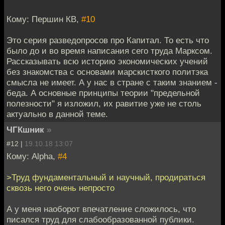
Кому: Першин КВ,
#10
Это серия разведопросов про Капитал. То есть что
было до и во время написания сего труда Марксом.
Рассказывать всю историю экономических учений
без знакомства с основами марскисткого политэка
смысла не имеет. А у нас в стране с таким знанием -
беда. А основные принципы теории "предельной
полезности" я изложил, их равитие уже не столь
актуально в данной теме.
ЧГКшник
»
#12 |
19.10.18 13:07
Кому: Alpha,
#4
>Труд фундаментальный и научный, продираться
сквозь него очень непросто
А у меня наоборот впечатление сложилось, что
писался труд для слабообразованной публики.