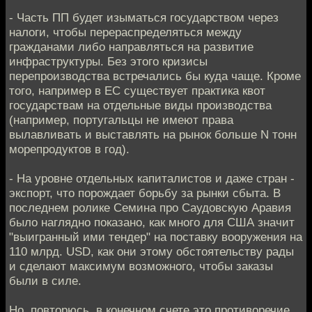
- Часть ПП будет изыматься государством через
налоги, чтобы перераспределяться между
гражданами либо направляться на развитие
инфраструктуры. Без этого кризисы
перепроизводства встречались бы куда чаще. Кроме
того, например в ЕС существует практика квот
государствам на отдельные виды производства
(например, португальцы не имеют права
вылавливать и выставлять на рынок больше N тонн
морепродуктов в год).
- На уровне отдельных капиталистов и даже стран -
экспорт, что порождает борьбу за рынки сбыта. В
последнем ролике Семина про Саудовскую Аравия
было наглядно показано, как много для США значит
"выигранный ими тендер" на поставку вооружения на
110 млрд. USD, как они этому обстоятельству рады
и сделают максимум возможного, чтобы заказы
были в силе.
Но, повторюсь, в конечном счете это противоречие