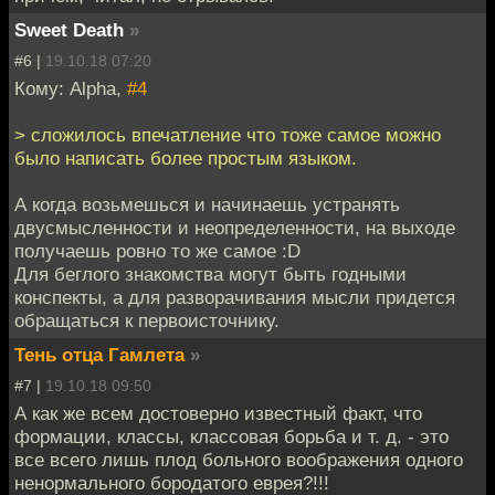
Sweet Death
»
#6 |
19.10.18 07:20
Кому: Alpha,
#4
> сложилось впечатление что тоже самое можно
было написать более простым языком.
А когда возьмешься и начинаешь устранять
двусмысленности и неопределенности, на выходе
получаешь ровно то же самое :D
Для беглого знакомства могут быть годными
конспекты, а для разворачивания мысли придется
обращаться к первоисточнику.
Тень отца Гамлета
»
#7 |
19.10.18 09:50
А как же всем достоверно известный факт, что
формации, классы, классовая борьба и т. д. - это
все всего лишь плод больного воображения одного
ненормального бородатого еврея?!!!