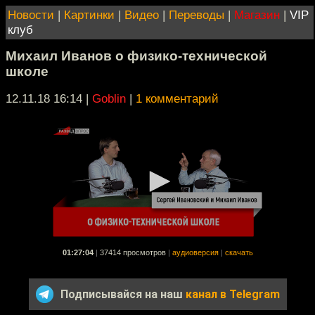
Новости
|
Картинки
|
Видео
|
Переводы
|
Магазин
|
VIP
клуб
Михаил Иванов о физико-технической
школе
12.11.18 16:14
|
Goblin
|
1 комментарий
01:27:04
|
37414 просмотров
|
аудиоверсия
|
скачать
Подписывайся на наш
канал в Telegram