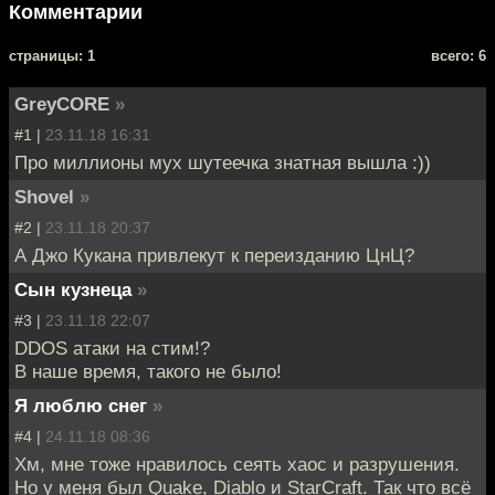
Комментарии
cтраницы: 1
всего: 6
GreyCORE
»
#1 |
23.11.18 16:31
Про миллионы мух шутеечка знатная вышла :))
Shovel
»
#2 |
23.11.18 20:37
А Джо Кукана привлекут к переизданию ЦнЦ?
Сын кузнеца
»
#3 |
23.11.18 22:07
DDOS атаки на стим!?
В наше время, такого не было!
Я люблю снег
»
#4 |
24.11.18 08:36
Хм, мне тоже нравилось сеять хаос и разрушения.
Но у меня был Quake, Diablo и StarCraft. Так что всё