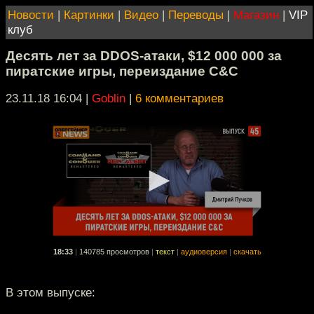
Новости
|
Картинки
|
Видео
|
Переводы
|
Магазин
|
VIP
клуб
Десять лет за DDOS-атаки, $12 000 000 за
пиратские игры, переиздание C&C
23.11.18 16:04
|
Goblin
|
6 комментариев
18:33
|
140785 просмотров
|
текст
|
аудиоверсия
|
скачать
В этом выпуске: