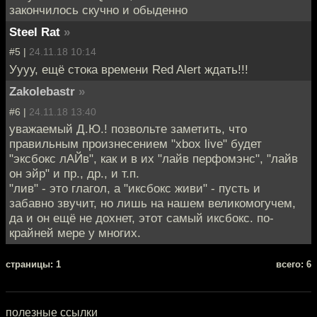
закончилось скучно и обыденно
Steel Rat
»
#5 |
24.11.18 10:14
Уууу, ещё стока времени Red Alert ждать!!!
Zakolebastr
»
#6 |
24.11.18 13:40
уважаемый Д.Ю.! позвольте заметить, что
правильным произнесением "xbox live" будет
"эксбокс лАЙв", как и в их "лайв перфомэнс", "лайв
он эйр" и пр., др., и т.п.
"лив" - это глагол, а "иксбокс живи" - пусть и
забавно звучит, но лишь на нашем великомогучем,
да и он ещё не дохнет, этот самый иксбокс. по-
крайней мере у многих.
cтраницы: 1
всего: 6
полезные ссылки