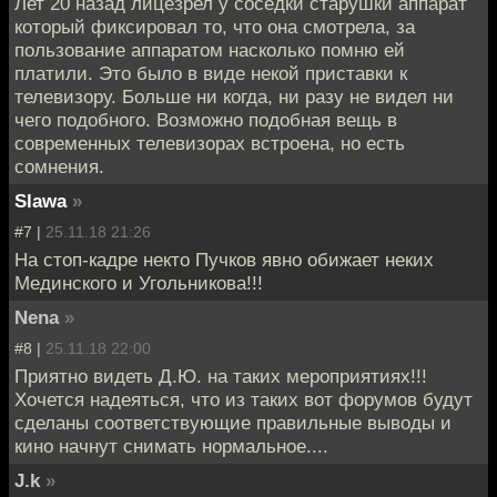
Лет 20 назад лицезрел у соседки старушки аппарат
который фиксировал то, что она смотрела, за
пользование аппаратом насколько помню ей
платили. Это было в виде некой приставки к
телевизору. Больше ни когда, ни разу не видел ни
чего подобного. Возможно подобная вещь в
современных телевизорах встроена, но есть
сомнения.
Slawa
»
#7 |
25.11.18 21:26
На стоп-кадре некто Пучков явно обижает неких
Мединского и Угольникова!!!
Nena
»
#8 |
25.11.18 22:00
Приятно видеть Д.Ю. на таких мероприятиях!!!
Хочется надеяться, что из таких вот форумов будут
сделаны соответствующие правильные выводы и
кино начнут снимать нормальное....
J.k
»