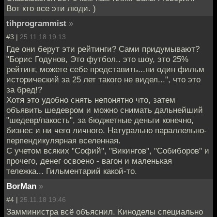
Вот кто все эти люди. )
tihprogrammist
»
#3 |
25.11.18 19:13
Где они берут эти рейтинги? Сами придумывают?
"Борис Годунов, Это футбол.. это шоу, это 25%
рейтинг, можете себе представить...ни один фильм
исторический за 25 лет такого не видел...", что это
за бред!?
Хотя это удобно снять непонятно что, затем
объявить шедевром и можно снимать дальнейший
"шедевр/пакость", за бюджетные деньги конечно,
бизнес и ни чего личного. Натурально параллельно-
перпендикулярная вселенная.
С учетом всяких "Софий", "Викингов", "Собиборов" и
прочего, денег освоено - вагон и маленькая
тележка... Гильментарий какой-то.
BorMan
»
#4 |
25.11.18 19:46
Замминистра всё объяснил. Киноделы специально