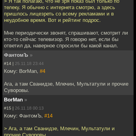
> Я так полагаю, что не зря показ был только по
телеку. Я обычно с интернета смотрю, а здесь
пришлось лицезреть со всему рекламами и в
неудобное время. Вот и рейтинг подрос.
Мне периодически звонят, спрашивают, смотрит ли
кто-то сейчас телевизор. Я говорю нет, если бы
ответил да, наверное спросили бы какой канал.
ФантомЪ
»
#14 |
25.11.18 23:44
Кому: BorMan,
#4
Ага, а там Сванидзе, Млечин, Мультатули и прочие
Суворовы.
BorMan
»
#15 |
26.11.18 00:13
Кому: ФантомЪ,
#14
> Ага, а там Сванидзе, Млечин, Мультатули и
прочие Суворовы.