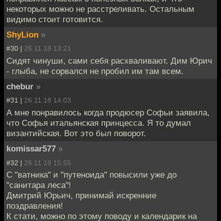
некоторых можно не расстреливать. Остальным
видимо стоит готовится.
ShyLion
»
#30 |
26.11.18 13:21
Сидят чинуши, сами себя расхваливают. Дим Юрич
- глыба, не сорвался не пробил им там всем.
chebur
»
#31 |
26.11.18 14:03
А мне понравилось когда продюсер Софьи заявила,
что Софья итальянская принцесса. Я то думал
византийская. Вот это был поворот.
komissar577
»
#32 |
26.11.18 15:55
С "ватника" и "путеноида" повысили уже до
"санитара леса"!
Дмитрий Юрьич, принимай искренние
поздравления!
К стати, можно по этому поводу и календарик на