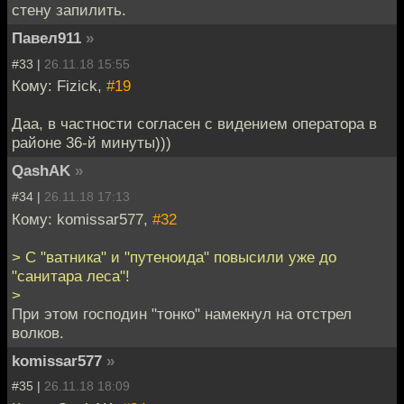
стену запилить.
Павел911
»
#33 |
26.11.18 15:55
Кому: Fizick,
#19
Даа, в частности согласен с видением оператора в
районе 36-й минуты)))
QashAK
»
#34 |
26.11.18 17:13
Кому: komissar577,
#32
> С "ватника" и "путеноида" повысили уже до
"санитара леса"!
>
При этом господин "тонко" намекнул на отстрел
волков.
komissar577
»
#35 |
26.11.18 18:09