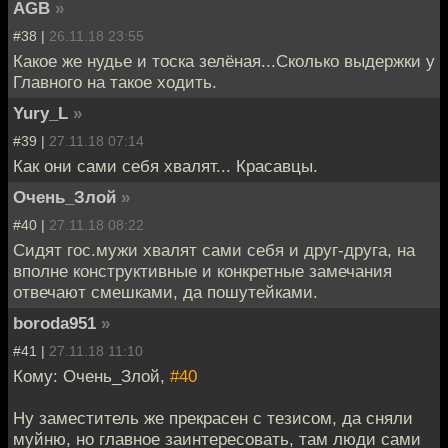
AGB
»
#38 |
26.11.18 23:55
Какое же нудье и тоска зелёная...Сколько выдержки у
Главного на такое ходить.
Yury_L
»
#39 |
27.11.18 07:14
Как они сами себя хвалят... Красавцы.
Очень_Злой
»
#40 |
27.11.18 08:22
Сидят гос.мужи хвалят сами себя и друг-друга, на
вполне конструктивные и конкретные замечания
отвечают смешками, да пошутейками.
boroda951
»
#41 |
27.11.18 11:10
Кому: Очень_Злой,
#40
Ну заместитель же прекрасен с тезисом, да сняли
муйню, но главное заинтересовать, там люди сами