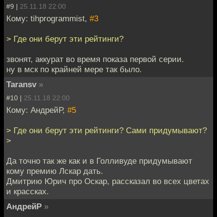
#9 |
25.11.18 22:00
Кому: tihprogrammist,
#3
> Где они берут эти рейтинги?
звонят, аккурат во время показа первой серии.
ну в мск по крайней мере так было.
Taransv
»
#10 |
25.11.18 22:00
Кому: АндрейР,
#5
> Где они берут эти рейтинги? Сами придумывают?
>
Да точно так же как и в Голливуде придумывают
кому премию Лскар дать.
Дмитрию Юрич про Оскар, рассказал во всех цветах
и крассках.
АндрейР
»