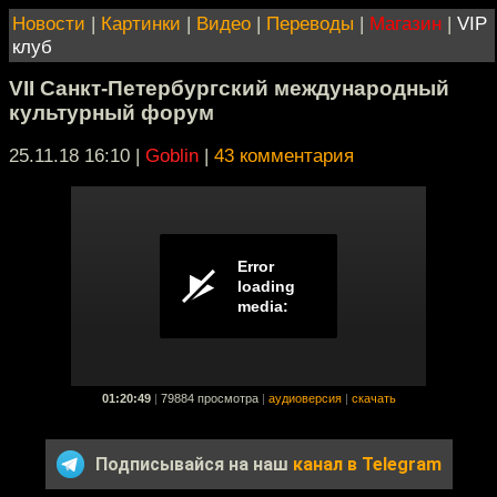
Новости
|
Картинки
|
Видео
|
Переводы
|
Магазин
|
VIP
клуб
VII Санкт-Петербургский международный
культурный форум
25.11.18 16:10
|
Goblin
|
43 комментария
01:20:49
|
79884 просмотра
|
аудиоверсия
|
скачать
Подписывайся на наш
канал в Telegram