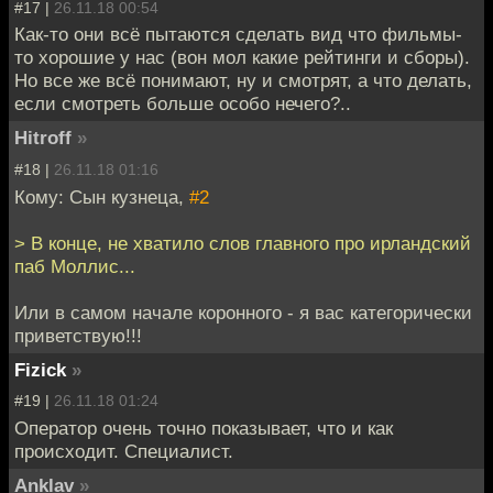
#17 |
26.11.18 00:54
Как-то они всё пытаются сделать вид что фильмы-
то хорошие у нас (вон мол какие рейтинги и сборы).
Но все же всё понимают, ну и смотрят, а что делать,
если смотреть больше особо нечего?..
Hitroff
»
#18 |
26.11.18 01:16
Кому: Сын кузнеца,
#2
> В конце, не хватило слов главного про ирландский
паб Моллис...
Или в самом начале коронного - я вас категорически
приветствую!!!
Fizick
»
#19 |
26.11.18 01:24
Оператор очень точно показывает, что и как
происходит. Специалист.
Anklav
»