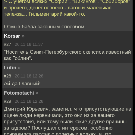
> С учетом всяких "Софий", "Викингов", "Собиборов"
и прочего, денег освоено - вагон и маленькая
тележка... Гильментарий какой-то.
Отмыв бабла законным способом.
Korsar
»
#27 |
26.11.18 11:37
"Носитель Санкт-Петербургского скепсиса известный
как Гоблин".
Lutin
»
#28 |
26.11.18 12:28
Ай да Главный!
Fotomotachi
»
#29 |
26.11.18 12:28
Дмитрий Юрьевич, заметил, что присутствующие на
сцене люди нервничали, это они из за вашего
присутствия, или тому были какие другие причины
за кадром? Послушал с интересом, особенно
понравился пассаж о полезных волках, и что