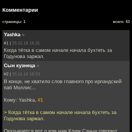
Комментарии
cтраницы: 1
всего: 43
Yashka
»
#1 |
25.11.18 16:31
Когда тётка в самом начале начала бухтеть за
Годунова заржал.
Сын кузнеца
»
#2 |
25.11.18 18:53
В конце, не хватило слов главного про ирландский
паб Моллис...
Кому: Yashka,
#1
> Когда тётка в самом начале начала бухтеть за
Годунова заржал.
Оказывается вот о ком нам Клим Саныч говорил.