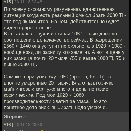
#15 |
26.11.18 23:48
По моему скромному разумению, единственная
ситуация когда есть реальный смысл брать 2080 Ti -
это под 4к монитор. На нем, действительно будет
виден прирост от нее.
В остальных случаях старая 1080 Ti выгоднее по
соотношению цена/качество сейчас. В разрешении
2560 × 1440 она уступит не сильно, а в 1920 × 1080 -
вообще вряд ли разницу кто заметит. А вот в цене у
них разница почти 20 тысяч (55 и выше 1080 Ti, 75 и
выше 2080 Ti).
Сам же я прикупил б/у 1080 (просто, без Ti) за
вполне умеренные 20 тысяч. Благо на вторичке
майнинговых карт уже много и цены не такие
космические. Под мои 1920 × 1080
производительности хватит за глаза. Но это
понятное дело риск, выбирать надо умеючи.
Stopme
»
#16 |
26.11.18 23:56