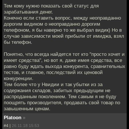
Тем кому нужно показать свой статус для
зарабатывания денег.
Конечно если ставить вопрос, между неоправданно
дорогим видиком о неоправданно дорогим
телефоном, я бы наверно то же выбрал видик) Но в
случае зависимости моей прибыли от имиджа, взял
бы телефон.
Понятно, что всегда найдется тот кто "просто хочет и
имеет средства", но вот я, даже имея средства, все
равно буду ждать выхода конкурента, сравнительных
тестов, и главное, последствий их ценовой
конкуренции.
Тем более что у Нвидии и так убытки из за
содержания складов, забитых предыдущим не
распроданным поколением. Тем самым я не буду
поощрять производителя, продавать свой товар по
завышенным ценам.
Platoon
»
#4 |
26.11.18 15:53