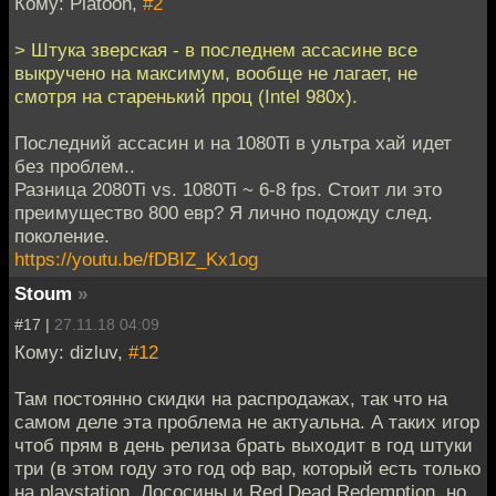
Кому: Platoon,
#2
> Штука зверская - в последнем ассасине все
выкручено на максимум, вообще не лагает, не
смотря на старенький проц (Intel 980х).
Последний ассасин и на 1080Ti в ультра хай идет
без проблем..
Разница 2080Ti vs. 1080Ti ~ 6-8 fps. Стоит ли это
преимущество 800 евр? Я лично подожду след.
поколение.
https://youtu.be/fDBIZ_Kx1og
Stoum
»
#17 |
27.11.18 04:09
Кому: dizluv,
#12
Там постоянно скидки на распродажах, так что на
самом деле эта проблема не актуальна. А таких игор
чтоб прям в день релиза брать выходит в год штуки
три (в этом году это год оф вар, который есть только
на playstation, Лососины и Red Dead Redemption, но