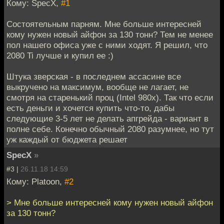
Кому: SpecX,
#1
Состоятельным парням. Мне больше интересней
кому нужен новый айфон за 130 тонн? Тем не менее
пол нашего офиса уже с ними ходят. Я решил, что
2080 Ti лучше и купил ее :)
Штука зверская - в последнем ассасине все
выкручено на максимум, вообще не лагает, не
смотря на старенький проц (Intel 980х). Так что если
есть деньги и хочется купить что-то, дабы
следующие 3-5 лет не делать апгрейда - вариант в
полне себе. Конечно обычный 2080 разумнее, но тут
уж каждый от бюджета решает
SpecX
»
#3 |
26.11.18 14:59
Кому: Platoon,
#2
> Мне больше интересней кому нужен новый айфон
за 130 тонн?