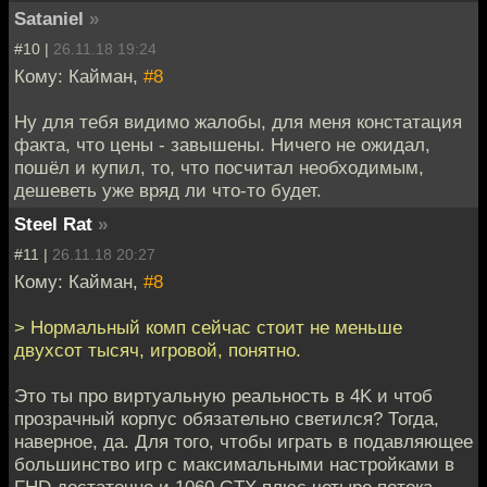
Sataniel
»
#10 |
26.11.18 19:24
Кому: Кайман,
#8
Ну для тебя видимо жалобы, для меня констатация
факта, что цены - завышены. Ничего не ожидал,
пошёл и купил, то, что посчитал необходимым,
дешеветь уже вряд ли что-то будет.
Steel Rat
»
#11 |
26.11.18 20:27
Кому: Кайман,
#8
> Нормальный комп сейчас стоит не меньше
двухсот тысяч, игровой, понятно.
Это ты про виртуальную реальность в 4K и чтоб
прозрачный корпус обязательно светился? Тогда,
наверное, да. Для того, чтобы играть в подавляющее
большинство игр с максимальными настройками в
FHD достаточно и 1060 GTX плюс четыре потока