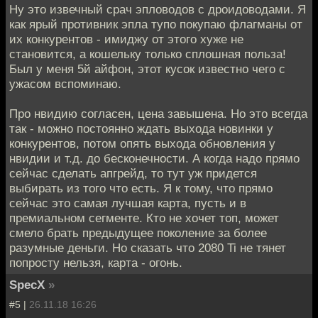
Ну это извечный срач эпловодов с дроидоводами. Я
как ярый противник эпла тупо покупаю флагманы от
их конкурентов - имиджу от этого хуже не
становится, а кошельку только сплошная польза!
Был у меня 5й айфон, этот кусок известно чего с
ужасом вспоминаю.
Про нвидию согласен, цена завышена. Но это всегда
так - можно постоянно ждать выхода новинки у
конкурентов, потом опять выхода обновления у
нвидии и т.д. до бесконечности. А когда надо прямо
сейчас сделать апгрейд, то тут уж придется
выбирать из того что есть. Я к тому, что прямо
сейчас это самая лучшая карта, пусть и в
премиальном сегменте. Кто не хочет топ, может
смело брать предыдущее поколение за более
разумные деньги. Но сказать что 2080 Ti не тянет
попросту нельзя, карта - огонь.
SpecX
»
#5 |
26.11.18 16:26