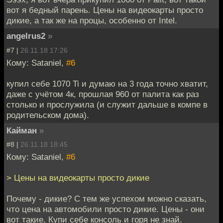
вот я бедный парень. Цены на видеокарты просто
дикие, а так же на процы, особенно от Intel.
angelrus2
»
#7 |
26.11.18 17:26
Кому: Sataniel,
#6
купил себе 1070 Ti и думаю на 3 года точно хватит,
даже с учётом 4к, прошлая 960 от палита как раз
столько и прослужила (и служит дальше в компе в
родительском дома).
Кайман
»
#8 |
26.11.18 18:45
Кому: Sataniel,
#6
> Цены на видеокарты просто дикие
Почему - дикие? С тем же успехом можно сказать,
что цена на автомобили просто дикие. Цены - они
вот такие. Купи себе консоль и горя не знай.