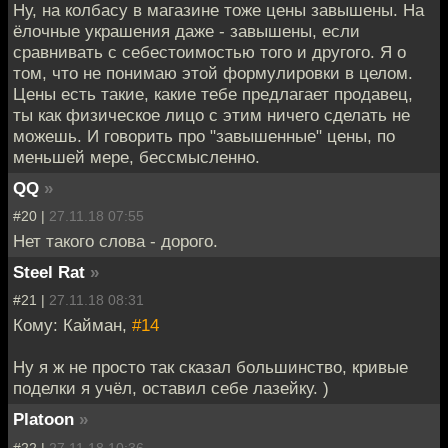
Ну, на колбасу в магазине тоже цены завышены. На
ёлочные украшения даже - завышены, если
сравнивать с себестоимостью того и другого. Я о
том, что не понимаю этой формулировки в целом.
Цены есть такие, какие тебе предлагает продавец,
ты как физическое лицо с этим ничего сделать не
можешь. И говорить про "завышенные" цены, по
меньшей мере, бессмысленно.
QQ
»
#20 |
27.11.18 07:55
Нет такого слова - дорого.
Steel Rat
»
#21 |
27.11.18 08:31
Кому: Кайман,
#14
Ну я ж не просто так сказал большинство, кривые
поделки я учёл, оставил себе лазейку. )
Platoon
»
#22 |
27.11.18 10:36