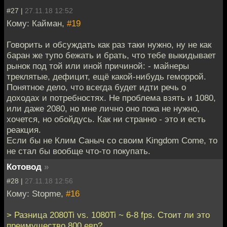
#27 |
27.11.18 12:52
Кому: Кайман,
#19
Говорить и обсуждать как раз таки нужно, ну не как
баран же тупо бежать и брать, что тебе выкидывает
рынок под той или иной причиной: - майнеры
треклятые, дефицит, ещё какой-нибудь геморрой.
Понятное дело, что всегда будет идти речь о
доходах и потребностях. Не проблема взять и 1080,
или даже 2080, но мне лично оно пока не нужно,
хочется, но обойдусь. Как ни странно - это и есть
реакция.
Если бы не Клим Саныч со своим Kingdom Come, то
не стал бы вообще что-то покупать.
Котовод
»
#28 |
27.11.18 12:56
Кому: Stopme,
#16
> Разница 2080Ti vs. 1080Ti ~ 6-8 fps. Стоит ли это
преимущество 800 евр?