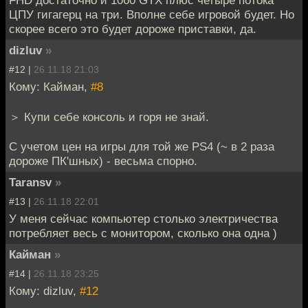
ЦПУ гигагерц на три. Вполне себе игровой будет. Но
скорее всего это будет дороже приставки, да.
dizluv
»
#12 |
26.11.18 21:03
Кому: Кайман,
#8
＞ Купи себе консоль и горя не знай.
С учетом цен на игры для той же PS4 (~ в 2 раза
дороже ПК'шных) - весьма спорно.
Taransv
»
#13 |
26.11.18 22:01
У меня сейчас компьютер столько электричества
потребляет весь с монитором, сколько она одна )
Кайман
»
#14 |
26.11.18 23:25
Кому: dizluv,
#12