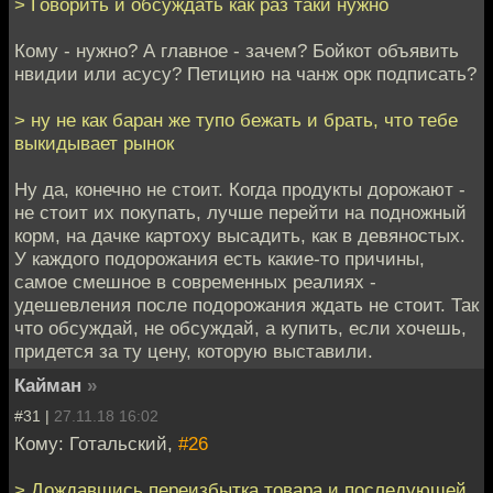
> Говорить и обсуждать как раз таки нужно
Кому - нужно? А главное - зачем? Бойкот объявить
нвидии или асусу? Петицию на чанж орк подписать?
> ну не как баран же тупо бежать и брать, что тебе
выкидывает рынок
Ну да, конечно не стоит. Когда продукты дорожают -
не стоит их покупать, лучше перейти на подножный
корм, на дачке картоху высадить, как в девяностых.
У каждого подорожания есть какие-то причины,
самое смешное в современных реалиях -
удешевления после подорожания ждать не стоит. Так
что обсуждай, не обсуждай, а купить, если хочешь,
придется за ту цену, которую выставили.
Кайман
»
#31 |
27.11.18 16:02
Кому: Готальский,
#26
> Дождавшись переизбытка товара и последующей