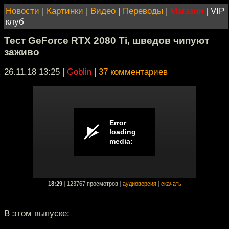
Новости
|
Картинки
|
Видео
|
Переводы
|
Магазин
|
VIP
клуб
Тест GeForce RTX 2080 Ti, шведов чипуют
заживо
26.11.18 13:25
|
Goblin
|
37 комментариев
18:29
|
123767 просмотров
|
аудиоверсия
|
скачать
В этом выпуске: