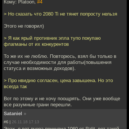
Кому: Platoon,
#4
> Но сказать что 2080 Ti не тянет попросту нельзя
Этого не говорил)
> Я как ярый противник эпла тупо покупаю
флагманы от их конкурентов
То же их не люблю. Повторюсь, взял бы только в
случае необходимости для работы(повышения
статуса и возможных доходов).
> Про нвидию согласен, цена завышена. Но это
всегда так
Вот по этому и не хочу поощрять. Они уже вообще
все разумные грани перешли.
Sataniel
»
#6 |
26.11.18 17:13
Эээх, я вот вчера прикупил 1060 от Palit, вот такой