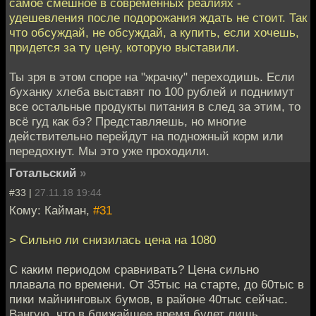
самое смешное в современных реалиях -
удешевления после подорожания ждать не стоит. Так
что обсуждай, не обсуждай, а купить, если хочешь,
придется за ту цену, которую выставили.
Ты зря в этом споре на "жрачку" переходишь. Если
буханку хлеба выставят по 100 рублей и поднимут
все остальные продукты питания в след за этим, то
всё гуд как бэ? Представляешь, но многие
действительно перейдут на подножный корм или
передохнут. Мы это уже проходили.
Готальский
»
#33 |
27.11.18 19:44
Кому: Кайман,
#31
> Сильно ли снизилась цена на 1080
С каким периодом сравнивать? Цена сильно
плавала по времени. От 35тыс на старте, до 60тыс в
пики майнинговых бумов, в районе 40тыс сейчас.
Вангую, что в ближайшее время будет лишь