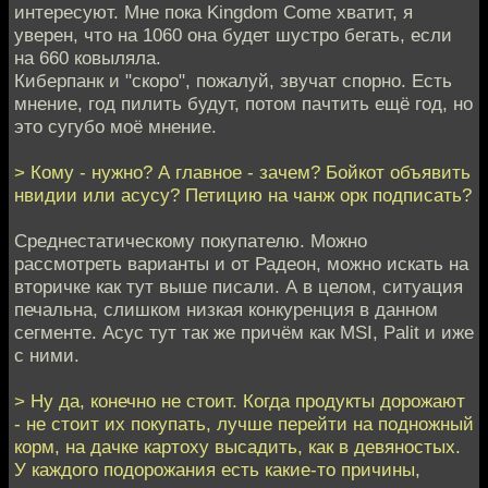
интересуют. Мне пока Kingdom Come хватит, я
уверен, что на 1060 она будет шустро бегать, если
на 660 ковыляла.
Киберпанк и "скоро", пожалуй, звучат спорно. Есть
мнение, год пилить будут, потом пачтить ещё год, но
это сугубо моё мнение.
> Кому - нужно? А главное - зачем? Бойкот объявить
нвидии или асусу? Петицию на чанж орк подписать?
Среднестатическому покупателю. Можно
рассмотреть варианты и от Радеон, можно искать на
вторичке как тут выше писали. А в целом, ситуация
печальна, слишком низкая конкуренция в данном
сегменте. Асус тут так же причём как MSI, Palit и иже
с ними.
> Ну да, конечно не стоит. Когда продукты дорожают
- не стоит их покупать, лучше перейти на подножный
корм, на дачке картоху высадить, как в девяностых.
У каждого подорожания есть какие-то причины,