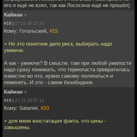
его я ещё не взял, так как Лососина ещё не прошёл)
Кайман
»
#18 |
27.11.18 07:14
Кому: Готальский,
#15
> Но это понятное дело риск, выбирать надо
умеючи.
А как - умеючи? В смысле, там при любой умелости
надо сразу понимать, что термопаста превратилась
известно во что, нужно самому поляпаться и
поменять. И это - самое безобидное.
Кайман
»
#19 |
27.11.18 07:14
Кому: Sataniel,
#10
> для меня констатация факта, что цены -
завышены.