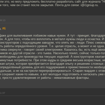
ли это, но могу предложить бесплатно разработать сайт для журнала "
 того, чем он станет после закрытия. Почта для связи: i@i1group.ru.
09:13
а,
#6
Даже для выпиливания лобзиком навык нужен. А тут - принцип, благодар
ен. А для того, чтобы его воплотить в металл нужны люди и оснастка. И 
онструкторов с подходящим заводом, что опять же - люди. Плюс смежни
ь работы определённого уровня. Т.е. целая отрасль, а может и не одна.
ника свернули - говорят своей электроники. Казалось бы, есть ещё ави
ников из другой отрасли - это тыква. Насколько понял, сейчас только-т
необходимы для производства текущих изделий. А конструкторов хватае
минутные потребности. При этом кадры в среднем весьма возрастные, м
кая штука, которая приобретается благодаря опыту и решению сложных 
а определённый уровень для его поддержания и преемственности необхо
 дальше, а не на кастрюли перепрофилироваться. Старая гвардия с огов
 сохранит какие-то навыки, а вот молодых подготовить и натаскать уже 
, просто удовлетворение от работы - немаловажные факторы.
11:37