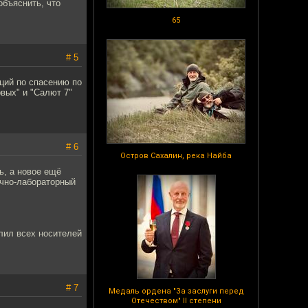
объяснить, что
65
# 5
ций по спасению по
вых" и "Салют 7"
# 6
Остров Сахалин, река Найба
ь, а новое ещё
учно-лабораторный
елил всех носителей
# 7
Медаль ордена "За заслуги перед
Отечеством" II степени