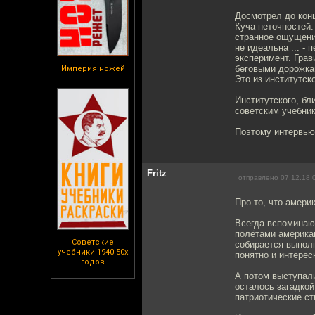
Досмотрел до кон
Куча неточностей.
странное ощущение
не идеальна ... -
эксперимент. Грав
беговыми дорожка
Империя ножей
Это из институтск
Институтского, бл
советским учебник
Поэтому интервью 
Fritz
отправлено 07.12.18 
Про то, что амери
Всегда вспоминаю
полётами американ
Советские
собирается выполн
учебники 1940-50х
понятно и интерес
годов
А потом выступали
осталось загадкой
патриотические ст