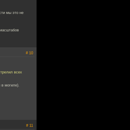
сти мы это не
 масштабов
# 10
стрелил всех
 в могиле).
# 11