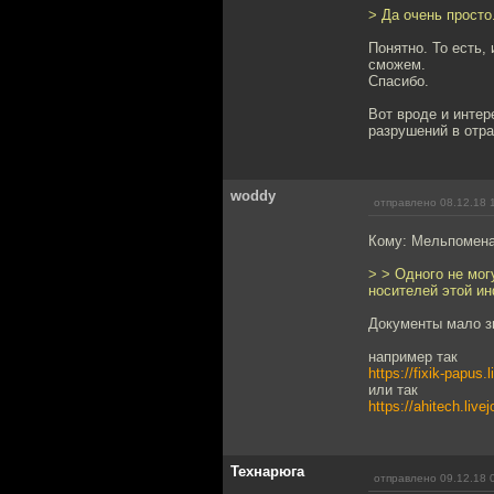
> Да очень просто
Понятно. То есть,
сможем.
Спасибо.
Вот вроде и интер
разрушений в отра
woddy
отправлено 08.12.18 
Кому: Мельпомен
> > Одного не мог
носителей этой и
Документы мало зна
например так
https://fixik-papus
или так
https://ahitech.liv
Технарюга
отправлено 09.12.18 