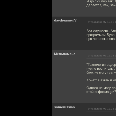
И до сих пор так.
делается, как, за
daydreamer77
отправлено 07.12.18 
Вот слушаешь Алек
программам Буран 
про человеконенав
Мельпомена
отправлено 07.12.18 
"Технология водор
нужно воспитать",
блок не могут запу
Хочется взять и н
Одного не могу по
этой информации?.
somerussian
отправлено 07.12.18 