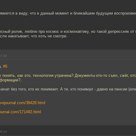
.
 имеется в виду, что в данный момент и ближайшем будущем воспроизве
есный ролик, люблю про космос и космонавтику, но такой депрессняк от
сли накатывает, что хоть не смотри.
15:32
а,
#6
у понять, как это, технология утрачена? Документы кто-то съел, сжёг, от
нформации?..
чат без того, кто их понимает. А те, кто понимал - давно на пенсии (или
.livejournal.com/38428.html
ejournal.com/171492.html
00:10