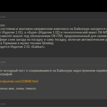
14:45
уло:
 состоянии в монтажно-заправочном комплексе на Байконуре находятся 
 Изделие 1.01), а «Буря» (Изделие 1.02) и технологический макет ОК-М
 самолёт-аналог под обозначением ОК-ГЛИ, предназначенный для назем
фере схем захода на посадку и саму посадку, включая автоматические 
 в Германии в музее техники Шпейер;
одится Изделие 2.01 «Байкал».
14:48
от исходный пост о сохранившемся на Байконуре недостроенном корабл
тографий.
.livejournal.com/219949.html
лично мне, очень тяжело.
21:34