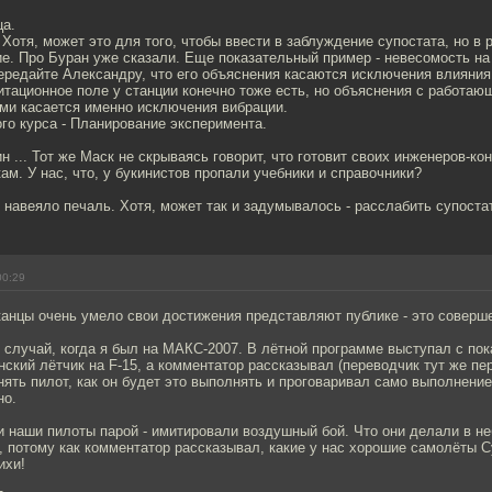
ца.
 Хотя, может это для того, чтобы ввести в заблуждение супостата, но в 
. Про Буран уже сказали. Еще показательный пример - невесомость на
 передайте Александру, что его объяснения касаются исключения влияния
итационное поле у станции конечно тоже есть, но объяснения с работаю
ми касается именно исключения вибрации.
ого курса - Планирование эксперимента.
ин ... Тот же Маск не скрываясь говорит, что готовит своих инженеров-ко
ам. У нас, что, у букинистов пропали учебники и справочники?
навеяло печаль. Хотя, может так и задумывалось - расслабить супоста
00:29
канцы очень умело свои достижения представляют публике - это соверше
 случай, когда я был на МАКС-2007. В лётной программе выступал с по
ский лётчик на F-15, а комментатор рассказывал (переводчик тут же пер
ять пилот, как он будет это выполнять и проговаривал само выполнени
но.
 наши пилоты парой - имитировали воздушный бой. Что они делали в н
, потому как комментатор рассказывал, какие у нас хорошие самолёты С
ихи!