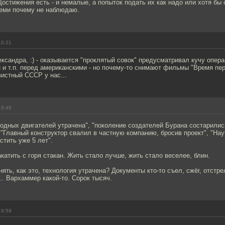
 Достижения есть - и немалые, а попыток подать их как надо или хотя бы 
чеми почему не наблюдаю.
10:21
сандра, :) - оказывается "проклятый совок" предусматривал кучу опера
и т.п. перед американскими - но почему-то снимают фильмы "Время пер
истный СССР у нас...
19:48
одных двигателей утрачена", "поколение создателей Бурана состарилис
 "Главный конструктор свалил в частную компанию, бросив проект", "На
стить уже 5 лет".
акатить с горя стакан. Жить стало лучше, жить стало веселее, блин.
нять, как это, технология утрачена? Документы кто-то съел, сжёг, отстр
. Вархаммер какой-то. Сорок тысяч.
19:59