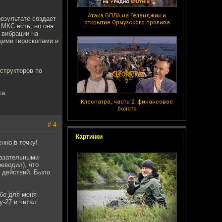
Атака БПЛА на Геленджик и
результате создает
открытие Ормузского пролива
 МКС есть, но она
 вибрации на
щими гироскопами и
нструкторов по
та.
Клеопатра, часть 2: финансовое
болото
# 4
Картинки
нно в точку!
казательными
еводил), что
е действий. Было
ебе для меня
у-27 и читал