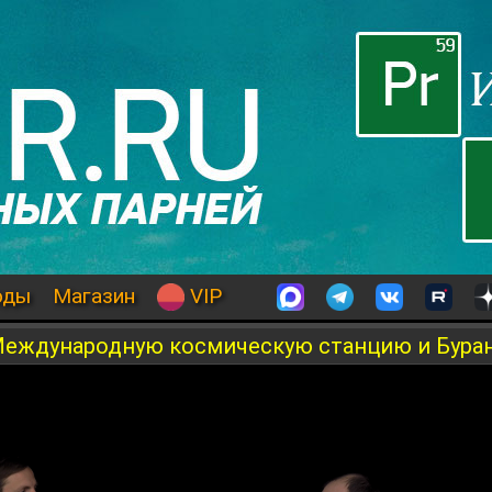
оды
Магазин
VIP
Международную космическую станцию и Бура