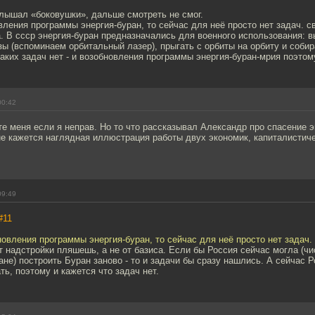
слышал «боковушки», дальше смотреть не смог.
вления программы энергия-буран, то сейчас для неё просто нет задач. 
. В ссср энергия-буран предназначались для военного использования: 
ы (вспоминаем орбитальный лазер), прыгать с орбиты на орбиту и соби
таких задач нет - и возобновления программы энергия-буран-мрия поэтом
00:42
е меня если я неправ. Но то что рассказывал Александр про спасение 
не кажется наглядная иллюстрация работы двух экономик, капиталистич
.
09:49
#11
новления программы энергия-буран, то сейчас для неё просто нет задач.
т надстройки пляшешь, а не от базиса. Если бы Россия сейчас могла (чи
не) построить Буран заново - то и задачи бы сразу нашлись. А сейчас Р
ть, поэтому и кажется что задач нет.