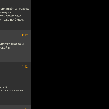
сверхтяжёлая ракета
выводить
рать вражеские
у тоже не будет.
# 12
экипажа Шатла и
еской и
# 13
сто в
оссия просто не