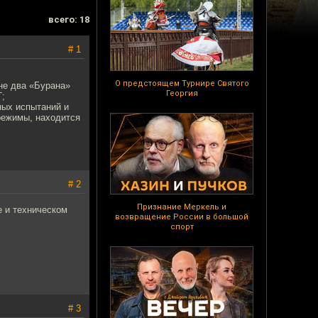
всего: 18
# 1
О предстоящем Турнире Святого
не два «Бурана»
Георгия
Т;
ных испытаний и
режимы, находится
# 2
Признание Меркель и
е и техническом
возвращение России в большой
спорт
# 3