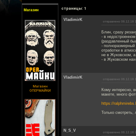
cтраницы: 1
Магазин
VladimirK
отправлено 06.12.18 
Блин, сразу резан
- в недостроенном
(раздавленный был
- полноразмерный
отработки в атмос
не в Жуковском, а
- в Жуковском нах
VladimirK
отправлено 06.12.18 
Магазин
Кому интересно, в
ОПЕРМАЙКИ
макете, много фо
https://ralphmirebs
Только смотреть, 
N_S_V
отправлено 06.12.18 