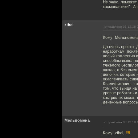
Не знаю, поможет 
космонавтики". Или
zibel
отправлено 08.12.18 
Кому: Мельпомен
Да очень просто. 
наработкам, понят
целый коллектив к
способны выполнят
тяжёлого беспилот
школа, а без смеж
цепочки, которые 
обеспечивать сию
Квалификация - та
том, что выйдя н
уровне работать и
кастрюлях может и
денежные вопросы
Мельпомена
отправлено 08.12.18 
Кому: zibel,
#8