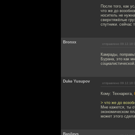
После того, как у
что же до возобно
носитель не нужна
сверхтяжёлые груз
спутники. сейчас 
Bronxx
отправлено 09.12.18 
Камрады, поправьт
Бурана, это как м
социалистической
Duke Yusupov
отправлено 09.12.18 
Кому: Технарюга,
> что же до возоб
Мне кажется, ты о
экономическом пла
может этого сдела
Basilevs