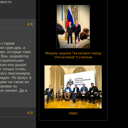
Новости
# 8
я старым
не один-два, а
ки, которые тоже
Медаль ордена "За заслуги перед
 Вон, разработку
Отечеством" II степени
астроительная
олько еле дышат
т только чтобы
ного пенсионеров.
задач. Но фокус в
димо на таком же
орками на
не сможет. Да и
# 9
РВИО