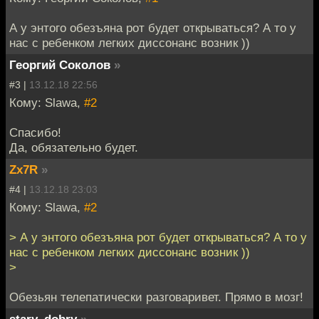
А у энтого обезъяна рот будет открываться? А то у
нас с ребенком легких диссонанс возник ))
Георгий Соколов
»
#3 |
13.12.18 22:56
Кому: Slawa,
#2
Спасибо!
Да, обязательно будет.
Zx7R
»
#4 |
13.12.18 23:03
Кому: Slawa,
#2
> А у энтого обезъяна рот будет открываться? А то у
нас с ребенком легких диссонанс возник ))
>
Обезьян телепатически разговаривет. Прямо в мозг!
stary_dobry
»