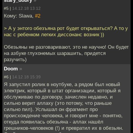
#5 |
14.12.18 13:12
Кому: Slawa,
#2
> А у энтого обезъяна рот будет открываться? А то у
нас с ребенком легких диссонанс возник ))
Обезьяны не разговаривают, это не научно! Он будет
на азбуке глухонемых шарашить, придется
разучить)
Doom
»
#6 |
14.12.18 15:39
Я запустил ролик в ноутбуке, а рядом был новый
электрик, который в штат организации, который я
обслуживаю по договору, зачислен недавно, и
сильно верит аллаху (это потому, что раньше
сильно пил). Услышал он фрагмент про
происхождение человека, и говорит мне - понятно,
откуда появилась обезьяна - аллах нашёл
грешников-человеков (!) и превратил их в обезьян.