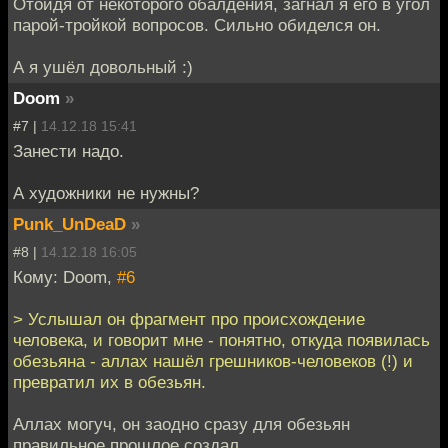
Отойдя от некоторого обалдения, загнал я его в угол
парой-тройкой вопросов. Сильно обиделся он.
А я ушёл довольный :)
Doom
»
#7 |
14.12.18 15:41
Занести надо.
А художники не нужны?
Punk_UnDeaD
»
#8 |
14.12.18 16:05
Кому: Doom,
#6
> Услышал он фрагмент про происхождение
человека, и говорит мне - понятно, откуда появилась
обезьяна - аллах нашёл грешников-человеков (!) и
превратил их в обезьян.
Аллах могуч, он заодно сразу для обезьян
правильное прошлое создал