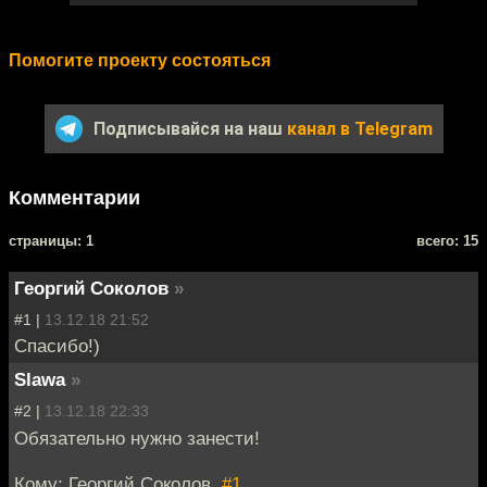
Помогите проекту состояться
Подписывайся на наш
канал в Telegram
Комментарии
cтраницы: 1
всего: 15
Георгий Соколов
»
#1 |
13.12.18 21:52
Спасибо!)
Slawa
»
#2 |
13.12.18 22:33
Обязательно нужно занести!
Кому: Георгий Соколов,
#1