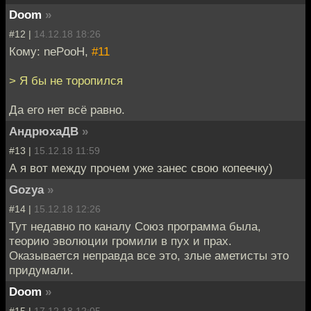
Doom
»
#12 |
14.12.18 18:26
Кому: nePooH,
#11
> Я бы не торопился
Да его нет всё равно.
АндрюхаДВ
»
#13 |
15.12.18 11:59
А я вот между прочем уже занес свою копеечку)
Gozya
»
#14 |
15.12.18 12:26
Тут недавно по каналу Союз программа была,
теорию эволюции громили в пух и прах.
Оказывается неправда все это, злые аметисты это
придумали.
Doom
»