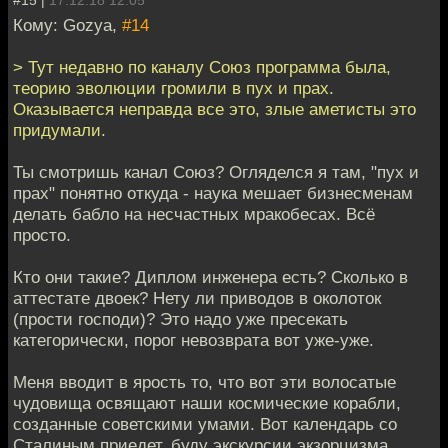
#15 |
17.12.18 12:05
Кому: Gozya,
#14
> Тут недавно по каналу Союз программа была,
теорию эволюции громили в пух и прах.
Оказывается неправда все это, злые аметисты это
придумали.
Ты смотришь канал Союз? Огляделся я там, "пух и
прах" понятно откуда - наука мешает бизнесменам
делать бабло на несчастных мракобесах. Всё
просто.
Кто они такие? Диплом инженера есть? Сколько в
аттестате двоек? Нету ли приводов в околоток
(прости господи)? Это надо уже пресекать
категорически, порог невозврата вот уже-уже.
Меня вводит в ярость то, что вот эти волосатые
чудовища освящают наши космические корабли,
созданные советскими умами. Вот календарь со
Сталиным приедет, буду экскурсии экзорцизма