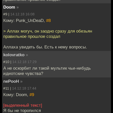
Doom
»
#9 |
14.12.18 16:08
Кому: Punk_UnDeaD,
#8
> Аллах могуч, он заодно сразу для обезьян
правильное прошлое создал
Аллаха увидеть бы. Есть к нему вопросы.
kolovratko
»
#10 |
14.12.18 17:29
А не оскорбит ли такой мультик чьи-нибудь
идиотские чувства?
nePooH
»
#11 |
14.12.18 17:44
Кому: Doom,
#9
[выделенный текст]
Я бы не торопился